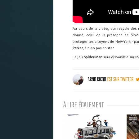
Au cours de la vidéo, qui recycle des 
donné, celui de la présence de
Silve
protéger les citoyens de New-York - p
Parker
, à n'en pas douter.
Le jeu
Spider-Man
sera disponible sur P
ARNO KIKOO
EST SUR TWITTER
À LIRE ÉGALEMENT