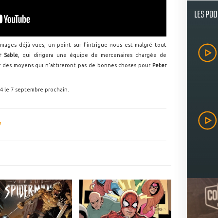
LES PO
images déjà vues, un point sur l'intrigue nous est malgré tout
r Sable
, qui dirigera une équipe de mercenaires chargée de
ar des moyens qui n'attireront pas de bonnes choses pour
Peter
S4 le 7 septembre prochain.