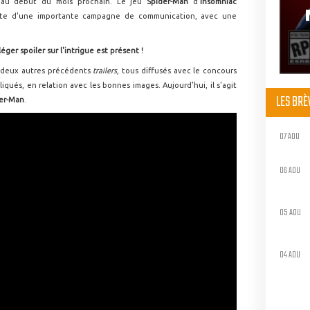
e au début du mois prochain. Le jeu
Spider-Man
d'
Insomniac
oite d'une importante campagne de communication, avec une
éger spoiler sur l'intrigue est présent !
deux autres précédents
trailers
, tous diffusés avec le concours
iqués, en relation avec les bonnes images. Aujourd'hui, il s'agit
LES BR
er-Man
.
07 AOU
06 AOU
05 AOU
04 AOU