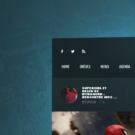
HOME
BRÈVES
NEWS
AGENDA
SUPERGIRL ET
HELEN DE
WYNDHORN :
RENCONTRE AVEC ...
INTERVIEW
4