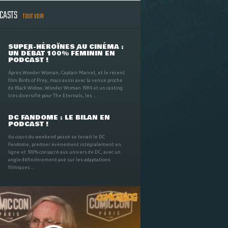
DCASTS
TOUT VOIR
SUPER-HÉROÏNES AU CINÉMA :
UN DÉBAT 100% FÉMININ EN
PODCAST !
Après Wonder Woman, Captain Marvel, et le récent
film Birds of Prey, mais aussi avec la venue proche
de Black Widow, Wonder Woman 1984 et un casting
très diversifié pour The Eternals, les ...
DC FANDOME : LE BILAN EN
PODCAST !
Au cours du weekend passé se tenait le DC
Fandome, premier évènement intégralement en
ligne et 100% consacré aux univers de DC, avec un
angle définitivement axé sur les adaptations
filmiques ...