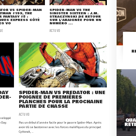
ATOR VS SPIDER-MAN
SPIDER-MAN VS THE
ATMAN #159, THE
SINISTER SIXTEEN : J.M.
 FANTASY #8 :
STRACZYNSKI DE RETOUR
QUES EXPRESS CÔTÉ
SUR L'ARAIGNÉE POUR UN
CS VO
NUMÉRO ...
UE
ACTU VO
R
DAY
SPIDER-MAN VS PREDATOR : UNE
IDER-
POIGNÉE DE PREMIÈRES
PLANCHES POUR LA PROCHAINE
PARTIE DE CHASSE
ACTU VO
développé
QUA
w Day.
Pas un début d'année facile pour le pauvre Spider-Man. Après
RETE
avoir dû se bastonner avec les forces maléfiques du principat
Cyttorak, ...