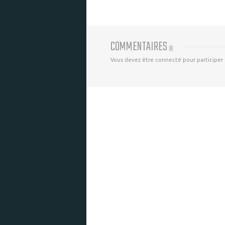
COMMENTAIRES
(
0
)
Vous devez être connecté pour participer