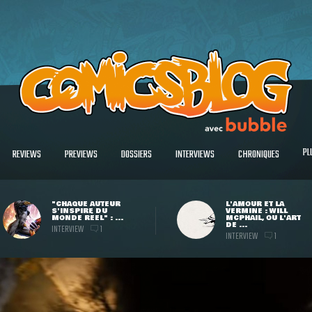
PL
REVIEWS
PREVIEWS
DOSSIERS
INTERVIEWS
CHRONIQUES
"CHAQUE AUTEUR
L'AMOUR ET LA
S'INSPIRE DU
VERMINE : WILL
MONDE RÉEL" : ...
MCPHAIL, OU L'ART
DE ...
INTERVIEW
1
INTERVIEW
1