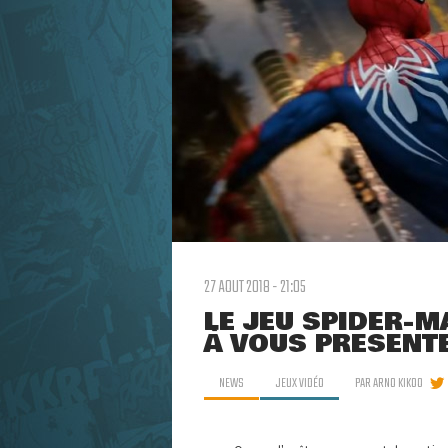
27 AOUT 2018 - 21:05
LE JEU SPIDER-M
À VOUS PRÉSENT
NEWS
JEUX VIDÉO
PAR
ARNO KIKOO