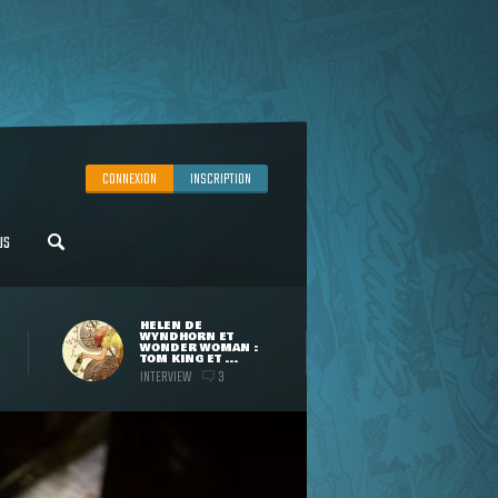
CONNEXION
INSCRIPTION
US
HELEN DE
WYNDHORN ET
WONDER WOMAN :
TOM KING ET ...
INTERVIEW
3