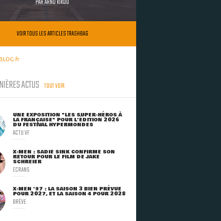
PAR
ARNO KIKOO
VOIR TOUS LES ARTICLES TRASHBAG
BLOG.fr
NIÈRES ACTUS
TOUT VOIR
UNE EXPOSITION "LES SUPER-HÉROS À
LA FRANÇAISE" POUR L'ÉDITION 2026
DU FESTIVAL HYPERMONDES
ACTU VF
X-MEN : SADIE SINK CONFIRME SON
RETOUR POUR LE FILM DE JAKE
SCHREIER
ECRANS
X-MEN '97 : LA SAISON 3 BIEN PRÉVUE
POUR 2027, ET LA SAISON 4 POUR 2028
BRÈVE