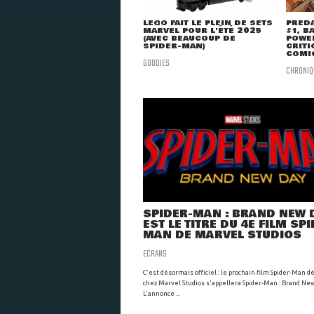
LEGO FAIT LE PLEIN DE SETS
PRED
MARVEL POUR L'ÉTÉ 2025
#1, B
(AVEC BEAUCOUP DE
POWER
SPIDER-MAN)
CRITI
COMI
GOODIES
CHRONIQ
SPIDER-MAN : BRAND NEW 
EST LE TITRE DU 4E FILM SP
MAN DE MARVEL STUDIOS
ECRANS
C'est désormais officiel : le prochain film Spider-Man 
chez Marvel Studios s'appellera Spider-Man : Brand Ne
L'annonce ...