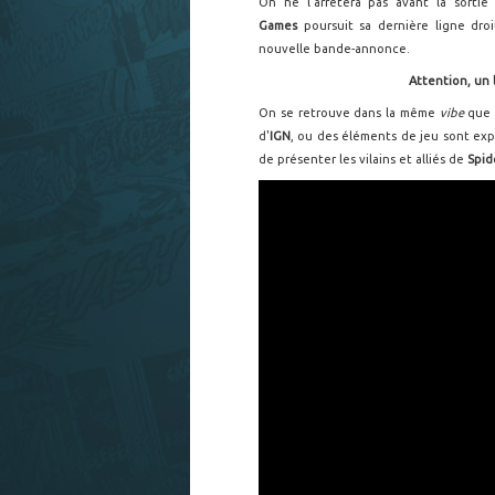
On ne l'arrêtera pas avant la sorti
Games
poursuit sa dernière ligne dr
nouvelle bande-annonce.
Attention, un l
On se retrouve dans la même
vibe
que 
d'
IGN
, ou des éléments de jeu sont expl
de présenter les vilains et alliés de
Spid