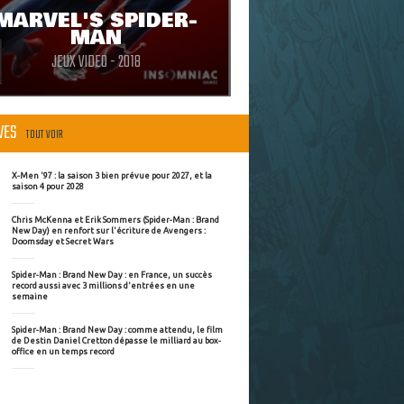
MARVEL'S SPIDER-
MAN
JEUX VIDEO - 2018
ÈVES
TOUT VOIR
X-Men '97 : la saison 3 bien prévue pour 2027, et la
saison 4 pour 2028
Chris McKenna et Erik Sommers (Spider-Man : Brand
New Day) en renfort sur l'écriture de Avengers :
Doomsday et Secret Wars
Spider-Man : Brand New Day : en France, un succès
record aussi avec 3 millions d'entrées en une
semaine
Spider-Man : Brand New Day : comme attendu, le film
de Destin Daniel Cretton dépasse le milliard au box-
office en un temps record