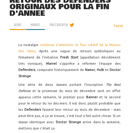
RETOUR DES DEFENDERS
ORIGINAUX POUR LA FIN
D'ANNÉE
NEWS
MARVEL
PAR
CORENTIN
Tweet
La nostalgie
continue d'alimenter le flux créatif de la Maison
des Idées
. Après une vague de retours symboliques au
firmament de l'initiative
Fresh Start
(appellation décidément
très ironique),
Marvel
s'apprête à reformer l'équipe des
Defenders
, composée historiquement de
Namor
,
Hulk
et
Doctor
Strange
.
Une série de deux
teasers
portant l'inscription
The Best
Defense
et la promesse du mois de décembre sont en effet
apparus cette semaine, le premier pour
Banner
et le second
pour le retour du roi des mers. Il est donc plutôt probable que
les
Defenders
fassent leur retour au mois de décembre - mais
peut-être pas, si ça se trouve, c'est tout à fait autre chose. Si un
teaser
identique avec
Doctor Strange
arrive dans la semaine,
mettons que c'était ça.