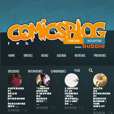
CONNEXION
INSCRIPTION
HOME
BRÈVES
NEWS
AGENDA
REVIEWS
PREVIEWS
PLUS
DOSSIERS
INTERVIEWS
CHRONIQUES
SUPERGIRL
"CHAQUE
L'AMOUR
HELEN
ET
AUTEUR
ET LA
DE
HELEN
S'INSPIRE
VERMINE
WYNDHORN
DE
DU
: WILL
ET
WYNDHORN
MONDE
MCPHAIL,
WONDER
:
RÉEL" :
OU L'ART
WOMAN :
RENCONTRE
...
DE ...
TOM
AVEC ...
KING ET
INTERVIEW
INTERVIEW
1
1
...
INTERVIEW
4
INTERVIEW
3