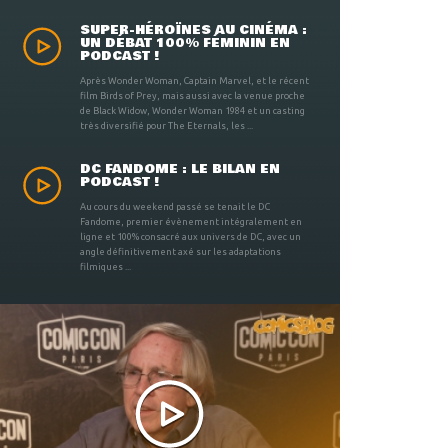
SUPER-HÉROÏNES AU CINÉMA :
UN DÉBAT 100% FÉMININ EN
PODCAST !
Après Wonder Woman, Captain Marvel, et le récent
film Birds of Prey, mais aussi avec la venue proche
de Black Widow, Wonder Woman 1984 et un casting
très diversifié pour The Eternals, les ...
DC FANDOME : LE BILAN EN
PODCAST !
Au cours du weekend passé se tenait le DC
Fandome, premier évènement intégralement en
ligne et 100% consacré aux univers de DC, avec un
angle définitivement axé sur les adaptations
filmiques ...