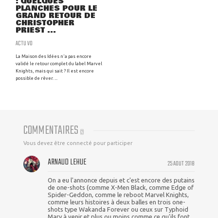
: QUELQUES
PLANCHES POUR LE
GRAND RETOUR DE
CHRISTOPHER
PRIEST ...
ACTU VO
La Maison des Idées n'a pas encore
validé le retour complet du label Marvel
Knights, mais qui sait ? Il est encore
possible de rêver. ...
COMMENTAIRES
(
2
)
Vous devez être connecté pour participer
ARNAUD LEHUE
25 AOUT 2018
On a eu l'annonce depuis et c'est encore des putains
de one-shots (comme X-Men Black, comme Edge of
Spider-Geddon, comme le reboot Marvel Knights,
comme leurs histoires à deux balles en trois one-
shots type Wakanda Forever ou ceux sur Typhoid
Mary à venir et plus ou moins comme ce qu'ils font