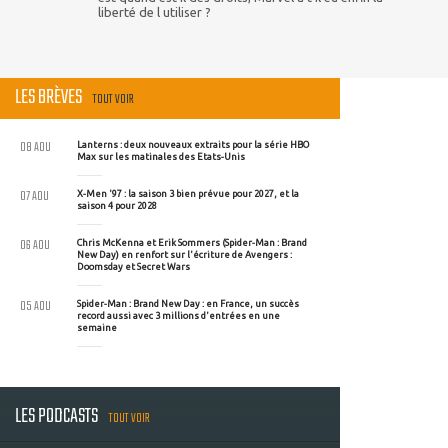
liberté de l utiliser ?
LES BRÈVES
TOUT VOIR
08 AOU
Lanterns : deux nouveaux extraits pour la série HBO
Max sur les matinales des Etats-Unis
07 AOU
X-Men '97 : la saison 3 bien prévue pour 2027, et la
saison 4 pour 2028
06 AOU
Chris McKenna et Erik Sommers (Spider-Man : Brand
New Day) en renfort sur l'écriture de Avengers :
Doomsday et Secret Wars
05 AOU
Spider-Man : Brand New Day : en France, un succès
record aussi avec 3 millions d'entrées en une
semaine
LES PODCASTS
TOUT VOIR