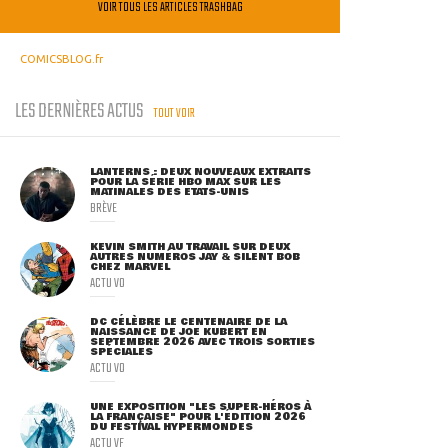
VOIR TOUS LES ARTICLES TRASHBAG
COMICSBLOG.fr
LES DERNIÈRES ACTUS
TOUT VOIR
LANTERNS : DEUX NOUVEAUX EXTRAITS
POUR LA SÉRIE HBO MAX SUR LES
MATINALES DES ETATS-UNIS
BRÈVE
KEVIN SMITH AU TRAVAIL SUR DEUX
AUTRES NUMÉROS JAY & SILENT BOB
CHEZ MARVEL
ACTU VO
DC CÉLÈBRE LE CENTENAIRE DE LA
NAISSANCE DE JOE KUBERT EN
SEPTEMBRE 2026 AVEC TROIS SORTIES
SPÉCIALES
ACTU VO
UNE EXPOSITION "LES SUPER-HÉROS À
LA FRANÇAISE" POUR L'ÉDITION 2026
DU FESTIVAL HYPERMONDES
ACTU VF