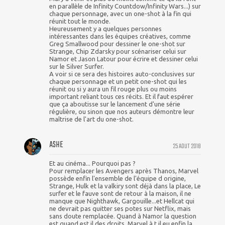
en parallèle de Infinity Countdow/Infinity Wars...) sur
chaque personnage, avec un one-shot à la fin qui
réunit tout le monde.
Heureusement y a quelques personnes
intéressantes dans les équipes créatives, comme
Greg Smallwood pour dessiner le one-shot sur
Strange, Chip Zdarsky pour scénariser celui sur
Namor et Jason Latour pour écrire et dessiner celui
sur le Silver Surfer.
A voir si ce sera des histoires auto-conclusives sur
chaque personnage et un petit one-shot qui les
réunit ou si y aura un fil rouge plus ou moins
important reliant tous ces récits. Et il faut espérer
que ça aboutisse sur le lancement d'une série
régulière, ou sinon que nos auteurs démontre leur
maîtrise de l'art du one-shot.
ASHE
25 AOUT 2018
Et au cinéma... Pourquoi pas ?
Pour remplacer les Avengers après Thanos, Marvel
possède enfin l'ensemble de l'équipe d origine,
Strange, Hulk et la valkiry sont déjà dans la place, Le
surfer et le fauve sont de retour à la maison, il ne
manque que Nighthawk, Gargouille...et Hellcat qui
ne devrait pas quitter ses potes sur Netflix, mais
sans doute remplacée. Quand à Namor la question
est quand est il des droits, Marvel à t il eu enfin la