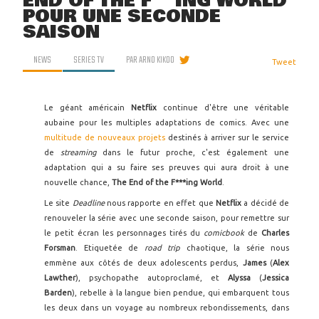
END OF THE F***ING WORLD
POUR UNE SECONDE
SAISON
NEWS
SERIES TV
PAR
ARNO KIKOO
Tweet
Le géant américain
Netflix
continue d'être une véritable
aubaine pour les multiples adaptations de comics. Avec une
multitude de nouveaux projets
destinés à arriver sur le service
de
streaming
dans le futur proche, c'est également une
adaptation qui a su faire ses preuves qui aura droit à une
nouvelle chance,
The End of the F***ing World
.
Le site
Deadline
nous rapporte en effet que
Netflix
a décidé de
renouveler la série avec une seconde saison, pour remettre sur
le petit écran les personnages tirés du
comicbook
de
Charles
Forsman
. Etiquetée de
road trip
chaotique, la série nous
emmène aux côtés de deux adolescents perdus,
James
(
Alex
Lawther
), psychopathe autoproclamé, et
Alyssa
(
Jessica
Barden
), rebelle à la langue bien pendue, qui embarquent tous
les deux dans un voyage au nombreux rebondissements, dans