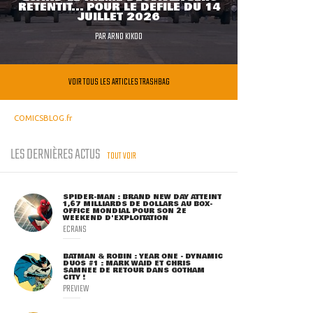
RETENTIT... POUR LE DÉFILÉ DU 14
JUILLET 2026
PAR
ARNO KIKOO
VOIR TOUS LES ARTICLES TRASHBAG
COMICSBLOG.fr
LES DERNIÈRES ACTUS
TOUT VOIR
SPIDER-MAN : BRAND NEW DAY ATTEINT
1,67 MILLIARDS DE DOLLARS AU BOX-
OFFICE MONDIAL POUR SON 2E
WEEKEND D'EXPLOITATION
ECRANS
BATMAN & ROBIN : YEAR ONE - DYNAMIC
DUOS #1 : MARK WAID ET CHRIS
SAMNEE DE RETOUR DANS GOTHAM
CITY !
PREVIEW