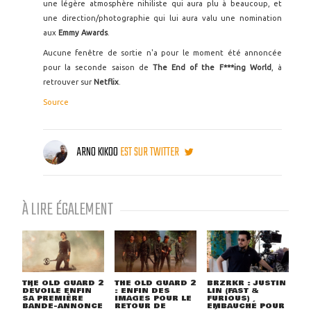
une légère atmosphère nihiliste qui aura plu à beaucoup, et
une direction/photographie qui lui aura valu une nomination
aux
Emmy Awards
.
Aucune fenêtre de sortie n'a pour le moment été annoncée
pour la seconde saison de
The End of the F***ing World
, à
retrouver sur
Netflix
.
Source
ARNO KIKOO
EST SUR TWITTER
À LIRE ÉGALEMENT
THE OLD GUARD 2
THE OLD GUARD 2
BRZRKR : JUSTIN
DÉVOILE ENFIN
: ENFIN DES
LIN (FAST &
SA PREMIÈRE
IMAGES POUR LE
FURIOUS)
BANDE-ANNONCE
RETOUR DE
EMBAUCHÉ POUR