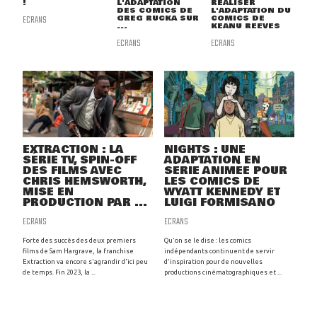
!
L'ADAPTATION
RÉALISER
DES COMICS DE
L'ADAPTATION DU
ECRANS
GREG RUCKA SUR
COMICS DE
...
KEANU REEVES
ECRANS
ECRANS
EXTRACTION : LA
NIGHTS : UNE
SÉRIE TV, SPIN-OFF
ADAPTATION EN
DES FILMS AVEC
SÉRIE ANIMÉE POUR
CHRIS HEMSWORTH,
LES COMICS DE
MISE EN
WYATT KENNEDY ET
PRODUCTION PAR ...
LUIGI FORMISANO
ECRANS
ECRANS
Forte des succès des deux premiers
Qu'on se le dise : les comics
films de Sam Hargrave, la franchise
indépendants continuent de servir
Extraction va encore s'agrandir d'ici peu
d'inspiration pour de nouvelles
de temps. Fin 2023, la ...
productions cinématographiques et ...