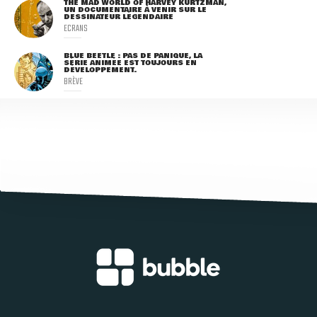
THE MAD WORLD OF HARVEY KURTZMAN,
UN DOCUMENTAIRE À VENIR SUR LE
DESSINATEUR LÉGENDAIRE
ECRANS
BLUE BEETLE : PAS DE PANIQUE, LA
SÉRIE ANIMÉE EST TOUJOURS EN
DÉVELOPPEMENT.
BRÈVE