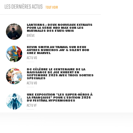
LES DERNIÈRES ACTUS
TOUT VOIR
LANTERNS : DEUX NOUVEAUX EXTRAITS
POUR LA SÉRIE HBO MAX SUR LES
MATINALES DES ETATS-UNIS
BRÈVE
KEVIN SMITH AU TRAVAIL SUR DEUX
AUTRES NUMÉROS JAY & SILENT BOB
CHEZ MARVEL
ACTU VO
DC CÉLÈBRE LE CENTENAIRE DE LA
NAISSANCE DE JOE KUBERT EN
SEPTEMBRE 2026 AVEC TROIS SORTIES
SPÉCIALES
ACTU VO
UNE EXPOSITION "LES SUPER-HÉROS À
LA FRANÇAISE" POUR L'ÉDITION 2026
DU FESTIVAL HYPERMONDES
ACTU VF