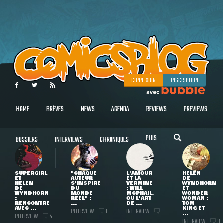
CONNEXION
INSCRIPTION
HOME
BRÈVES
NEWS
AGENDA
REVIEWS
PREVIEWS
PLUS
DOSSIERS
INTERVIEWS
CHRONIQUES
SUPERGIRL
"CHAQUE
L'AMOUR
HELEN
ET
AUTEUR
ET LA
DE
HELEN
S'INSPIRE
VERMINE
WYNDHORN
DE
DU
: WILL
ET
WYNDHORN
MONDE
MCPHAIL,
WONDER
:
RÉEL" :
OU L'ART
WOMAN :
RENCONTRE
...
DE ...
TOM
AVEC ...
KING ET
INTERVIEW
INTERVIEW
1
1
...
INTERVIEW
4
INTERVIEW
3