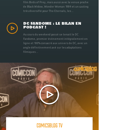
film Birds of Prey, mais aussi avec la venue proche
de Black Widow, Wonder Woman 1984 et un casting
très diversifié pour The Eternals, les ...
DC FANDOME : LE BILAN EN
PODCAST !
Au cours du weekend passé se tenait le DC
Fandome, premier évènement intégralement en
ligne et 100% consacré aux univers de DC, avec un
angle définitivement axé sur les adaptations
filmiques ...
COMICSBLOG TV