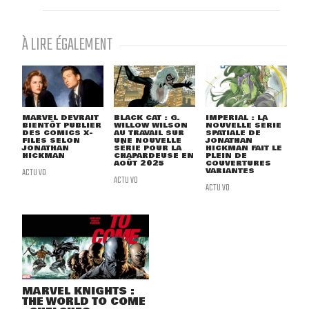
À LIRE ÉGALEMENT
MARVEL DEVRAIT
BLACK CAT : G.
IMPERIAL : LA
BIENTÔT PUBLIER
WILLOW WILSON
NOUVELLE SÉRIE
DES COMICS X-
AU TRAVAIL SUR
SPATIALE DE
FILES SELON
UNE NOUVELLE
JONATHAN
JONATHAN
SÉRIE POUR LA
HICKMAN FAIT LE
HICKMAN
CHAPARDEUSE EN
PLEIN DE
AOÛT 2025
COUVERTURES
ACTU VO
VARIANTES
ACTU VO
ACTU VO
MARVEL KNIGHTS :
THE WORLD TO COME