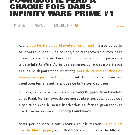
POURQUOI IL PERD À
CHAQUE FOIS DANS
INFINITY WARS PRIME #1
PREVIEW
MARVEL
PAR
CORENTIN
Tweet
Avant
que les héros de
Marvel
ne fusionnent
- parce qu'après
tout pourquoi pas ? - l'éditeur déjà en recherches d'autres idées
innovantes sur les prochains événements à venir doit passer par
la case
Infinity Wars
. Après des semaines voire des mois à avoir
occupé le département
marketing
pour de superbes idées de
teasing
sans queue ni tête
, ce début d'arc est vécu comme un
deuil pour les fans authentiques de la Maison des Idées.
Sur la ligne de départ, on retrouve
Gerry Duggan
,
Mike Deodato
Jr.
et
Frank Martin
, avec de premières planches aussi belles que
d'habitude avec la même imbrication de formes géométriques
que le premier numéro d'
Infinity Countdown
.
Assez peu de détails sont connus pour le moment,
si ce n'est
que la
Mort
gagne
, que
Requiem
est peut-être la fille de