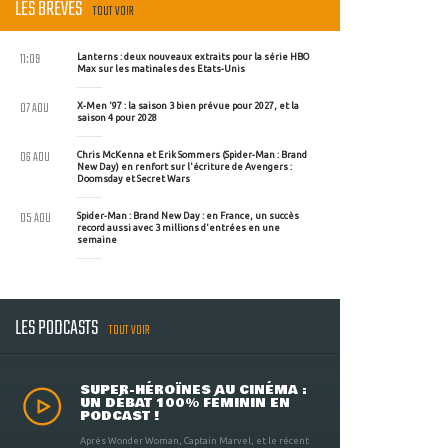
LES BRÈVES
TOUT VOIR
11:09
Lanterns : deux nouveaux extraits pour la série HBO
Max sur les matinales des Etats-Unis
07 AOU
X-Men '97 : la saison 3 bien prévue pour 2027, et la
saison 4 pour 2028
06 AOU
Chris McKenna et Erik Sommers (Spider-Man : Brand
New Day) en renfort sur l'écriture de Avengers :
Doomsday et Secret Wars
05 AOU
Spider-Man : Brand New Day : en France, un succès
record aussi avec 3 millions d'entrées en une
semaine
LES PODCASTS
TOUT VOIR
SUPER-HÉROÏNES AU CINÉMA :
UN DÉBAT 100% FÉMININ EN
PODCAST !
Après Wonder Woman, Captain Marvel, et le récent