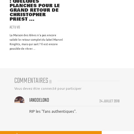
: QUELQUES
PLANCHES POUR LE
GRAND RETOUR DE
CHRISTOPHER
PRIEST ...
ACTU VO
La Maison des Idées n'a pas encore
validé le retour complet du label Marvel
Knights, mais qui sait ? Il est encore
possible de rêver. ...
COMMENTAIRES
(
1
)
Vous devez être connecté pour participer
IAN0DELOND
24 JUILLET 2018
RIP les "fans authentiques".