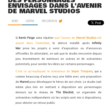
DES PERSONNAGES
ENVISAGÉS DANS L'AVENIR
DE MARVEL STUDIOS
NEWS
CINÉMA
PAR
CORENTIN
Si
Kevin Feige
aime répéter
que l'avenir de
Marvel Studios
est
assuré dans l'immédiat
, le silence installé après
Infinity
War
prive les projets à venir d'exposition ou d'annonces
officielles. En attendant, on sait que le studio rencontre depuis
peu énormément de metteurs en scènes et de scénaristes
potentiels, pour sonder les idées sur certains personnages.
C'est ce qu'expliquait le réalisateur de
Super Troopers
, qui a
comme beaucoup d'autres reçu une bible avec une proposition
de
Marvel
pour développer le héros de son choix. Le studio irait
même plus loin en mettant à disposition ses personnages
mineurs sur le réseau de
The Blackist
, un organisme de
scénaristes indépendants où les scripts sont mis à dispositions,
pour obtenir un retour public.