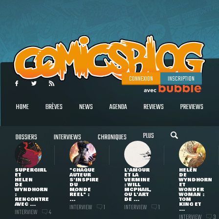
CONNEXION
INSCRIPTION
HOME
BRÈVES
NEWS
AGENDA
REVIEWS
PREVIEWS
PLUS
DOSSIERS
INTERVIEWS
CHRONIQUES
SUPERGIRL
"CHAQUE
L'AMOUR
HELEN
ET
AUTEUR
ET LA
DE
HELEN
S'INSPIRE
VERMINE
WYNDHORN
DE
DU
: WILL
ET
WYNDHORN
MONDE
MCPHAIL,
WONDER
:
RÉEL" :
OU L'ART
WOMAN :
RENCONTRE
...
DE ...
TOM
AVEC ...
KING ET
INTERVIEW
INTERVIEW
1
1
...
INTERVIEW
4
INTERVIEW
3