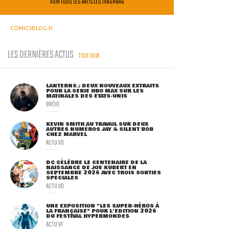
VOIR TOUS LES ARTICLES TRASHBAG
COMICSBLOG.fr
LES DERNIÈRES ACTUS
TOUT VOIR
LANTERNS : DEUX NOUVEAUX EXTRAITS
POUR LA SÉRIE HBO MAX SUR LES
MATINALES DES ETATS-UNIS
BRÈVE
KEVIN SMITH AU TRAVAIL SUR DEUX
AUTRES NUMÉROS JAY & SILENT BOB
CHEZ MARVEL
ACTU VO
DC CÉLÈBRE LE CENTENAIRE DE LA
NAISSANCE DE JOE KUBERT EN
SEPTEMBRE 2026 AVEC TROIS SORTIES
SPÉCIALES
ACTU VO
UNE EXPOSITION "LES SUPER-HÉROS À
LA FRANÇAISE" POUR L'ÉDITION 2026
DU FESTIVAL HYPERMONDES
ACTU VF