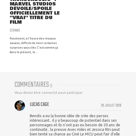
MARVEL STUDIOS
DÉVOILE/SPOILE
OFFICIELLEMENT LE
''VRAI'' TITRE DU
FILM
ECRANS
Forcément, à l'heure des réseaux
sociaux, difficile de tenir certaines
surprises sous clés. C'est comme ça :
dans le présent, le ...
COMMENTAIRES
(
1
)
Vous devez être connecté pour participer
LUCAS CAGE
20 JUILLET 2018
Bendis a eu la bonne idée de crée des perses
intéressant.. il y a beaucoup de potentiel dans ses
personnages et ils n'ont pas eu besoin de 20 ans de
continuité.. la preuve Avec miles et Jessica RIri peut
bien tenté sa chance au Ciné Le MCU peut fair d'elle