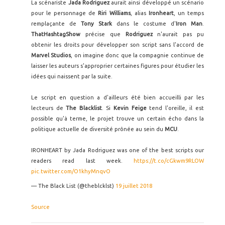
La scénariste
Jada Rodriguez
aurait ainsi développé un scénario
pour le personnage de
Riri Williams
, alias
Ironheart
, un temps
remplaçante de
Tony Stark
dans le costume d'
Iron Man
.
ThatHashtagShow
précise que
Rodriguez
n'aurait pas pu
obtenir les droits pour développer son script sans l'accord de
Marvel Studios
, on imagine donc que la compagnie continue de
laisser les auteurs s'approprier certaines figures pour étudier les
idées qui naissent par la suite.
Le script en question a d'ailleurs été bien accueilli par les
lecteurs de
The Blacklist
. Si
Kevin Feige
tend l'oreille, il est
possible qu'à terme, le projet trouve un certain écho dans la
politique actuelle de diversité prônée au sein du
MCU
.
IRONHEART by Jada Rodriguez was one of the best scripts our
readers read last week.
https://t.co/cGkwm9RLOW
pic.twitter.com/O1khyMnqvO
— The Black List (@theblcklst)
19 juillet 2018
Source