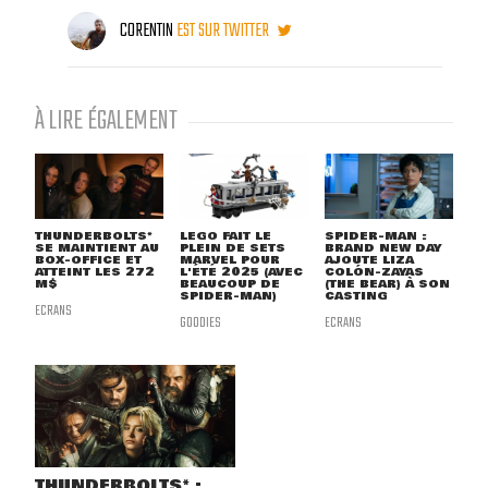
CORENTIN
EST SUR TWITTER
À LIRE ÉGALEMENT
THUNDERBOLTS*
LEGO FAIT LE
SPIDER-MAN :
SE MAINTIENT AU
PLEIN DE SETS
BRAND NEW DAY
BOX-OFFICE ET
MARVEL POUR
AJOUTE LIZA
ATTEINT LES 272
L'ÉTÉ 2025 (AVEC
COLÓN-ZAYAS
M$
BEAUCOUP DE
(THE BEAR) À SON
SPIDER-MAN)
CASTING
ECRANS
GOODIES
ECRANS
THUNDERBOLTS* :