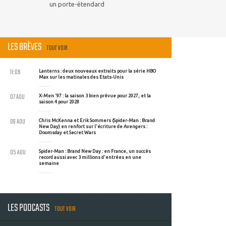
un porte-étendard
LES BRÈVES
TOUT VOIR
11:09
Lanterns : deux nouveaux extraits pour la série HBO
Max sur les matinales des Etats-Unis
07 AOU
X-Men '97 : la saison 3 bien prévue pour 2027, et la
saison 4 pour 2028
06 AOU
Chris McKenna et Erik Sommers (Spider-Man : Brand
New Day) en renfort sur l'écriture de Avengers :
Doomsday et Secret Wars
05 AOU
Spider-Man : Brand New Day : en France, un succès
record aussi avec 3 millions d'entrées en une
semaine
LES PODCASTS
TOUT VOIR