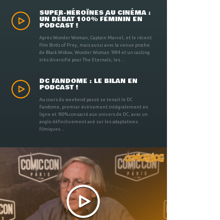
SUPER-HÉROÏNES AU CINÉMA :
UN DÉBAT 100% FÉMININ EN
PODCAST !
Après Wonder Woman, Captain Marvel, et le récent
film Birds of Prey, mais aussi avec la venue proche
de Black Widow, Wonder Woman 1984 et un casting
très diversifié pour The Eternals, les ...
DC FANDOME : LE BILAN EN
PODCAST !
Au cours du weekend passé se tenait le DC
Fandome, premier évènement intégralement en
ligne et 100% consacré aux univers de DC, avec un
angle définitivement axé sur les adaptations
filmiques ...