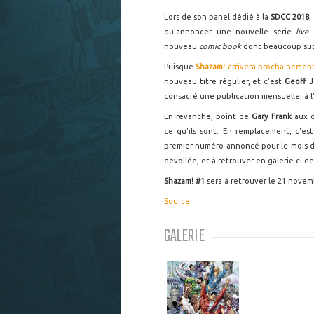
Lors de son panel dédié à la
SDCC 2018
,
qu'annoncer une nouvelle série
live
nouveau
comic book
dont beaucoup sup
Puisque
Shazam!
arrivera prochainement
nouveau titre régulier, et c'est
Geoff 
consacré une publication mensuelle, à 
En revanche, point de
Gary Frank
aux d
ce qu'ils sont. En remplacement, c'est
premier numéro annoncé pour le mois 
dévoilée, et à retrouver en galerie ci-d
Shazam! #1
sera à retrouver le 21 novem
Source
GALERIE