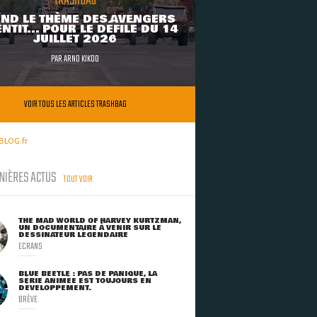
TRASHBAG
ND LE THÈME DES AVENGERS
NTIT... POUR LE DÉFILÉ DU 14
JUILLET 2026
PAR
ARNO KIKOO
VOIR TOUS LES ARTICLES TRASHBAG
BLOG.fr
NIÈRES ACTUS
TOUT VOIR
THE MAD WORLD OF HARVEY KURTZMAN,
UN DOCUMENTAIRE À VENIR SUR LE
DESSINATEUR LÉGENDAIRE
ECRANS
BLUE BEETLE : PAS DE PANIQUE, LA
SÉRIE ANIMÉE EST TOUJOURS EN
DÉVELOPPEMENT.
BRÈVE