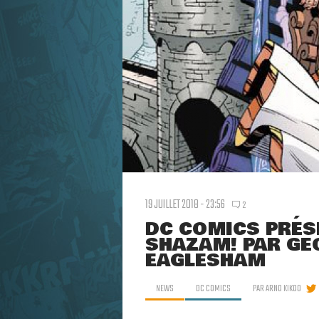
19 JUILLET 2018 - 23:56
2
DC COMICS PRÉS
SHAZAM! PAR GE
EAGLESHAM
NEWS
DC COMICS
PAR
ARNO KIKOO