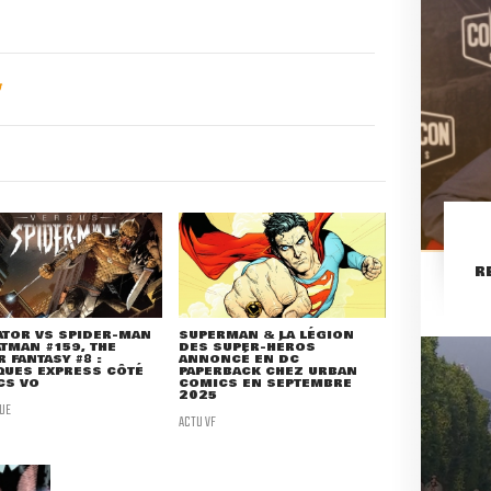
R
ATOR VS SPIDER-MAN
SUPERMAN & LA LÉGION
ATMAN #159, THE
DES SUPER-HÉROS
 FANTASY #8 :
ANNONCÉ EN DC
QUES EXPRESS CÔTÉ
PAPERBACK CHEZ URBAN
CS VO
COMICS EN SEPTEMBRE
2025
UE
ACTU VF