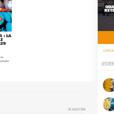
QUA
RETE
 : LA
EZ
025
COMICS
t du
ultiplie
LES DER
20 JUILLET 2018