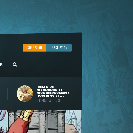
CONNEXION
INSCRIPTION
US
HELEN DE
WYNDHORN ET
WONDER WOMAN :
TOM KING ET ...
INTERVIEW
3