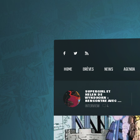
HOME
BRÈVES
NEWS
AGENDA
SUPERGIRL ET
HELEN DE
WYNDHORN :
RENCONTRE AVEC ...
INTERVIEW
4