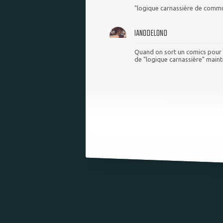
"logique carnassière de communic
IAN0DELOND
Quand on sort un comics pour a
de "logique carnassière" maint