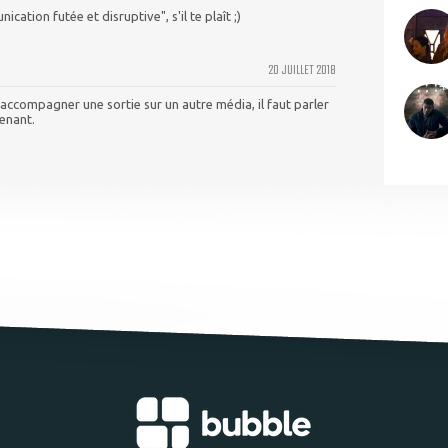
ation futée et disruptive", s'il te plaît ;)
20 JUILLET 2018
ccompagner une sortie sur un autre média, il faut parler
enant.