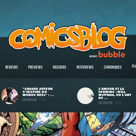
PL
REVIEWS
PREVIEWS
DOSSIERS
INTERVIEWS
CHRONIQUES
"CHAQUE AUTEUR
L'AMOUR ET LA
S'INSPIRE DU
VERMINE : WILL
MONDE RÉEL" : ...
MCPHAIL, OU L'ART
DE ...
INTERVIEW
1
INTERVIEW
1