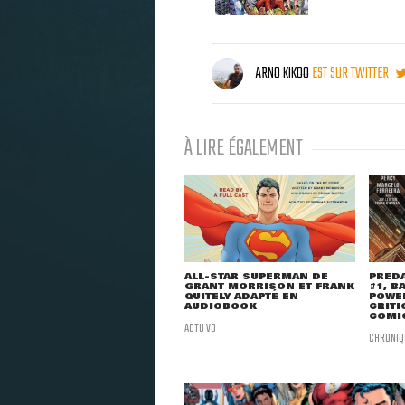
ARNO KIKOO
EST SUR TWITTER
À LIRE ÉGALEMENT
ALL-STAR SUPERMAN DE
PRED
GRANT MORRISON ET FRANK
#1, B
QUITELY ADAPTÉ EN
POWER
AUDIOBOOK
CRITI
COMI
ACTU VO
CHRONIQ