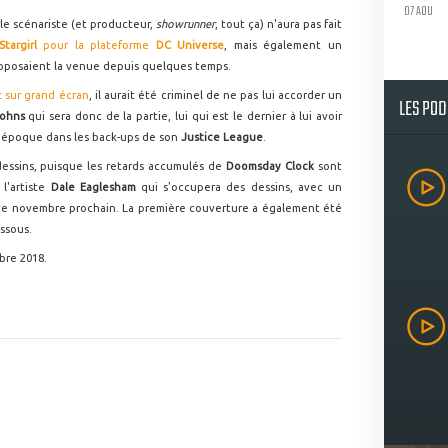
07 AOU
 le scénariste (et producteur,
showrunner
, tout ça) n'aura pas fait
Stargirl
pour la plateforme
DC Universe
, mais également un
posaient la venue depuis quelques temps.
 sur grand écran
, il aurait été criminel de ne pas lui accorder un
LES PO
Johns
qui sera donc de la partie, lui qui est le dernier à lui avoir
l'époque dans les back-ups de son
Justice League
.
essins, puisque les retards accumulés de
Doomsday Clock
sont
 l'artiste
Dale Eaglesham
qui s'occupera des dessins, avec un
de novembre prochain. La première couverture a également été
essous.
bre 2018.