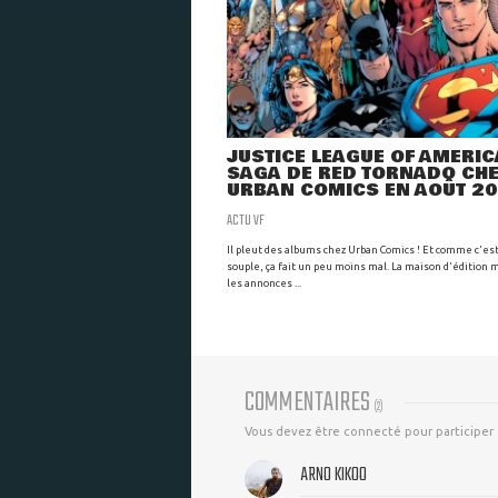
JUSTICE LEAGUE OF AMERICA
SAGA DE RED TORNADO CH
URBAN COMICS EN AOÛT 2
ACTU VF
Il pleut des albums chez Urban Comics ! Et comme c'es
souple, ça fait un peu moins mal. La maison d'édition m
les annonces ...
COMMENTAIRES
(
2
)
Vous devez être connecté pour participer
ARNO KIKOO