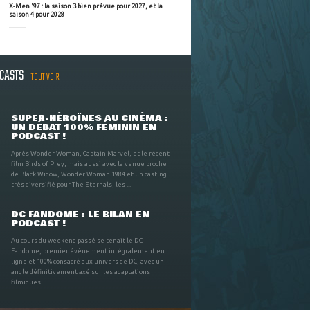
X-Men '97 : la saison 3 bien prévue pour 2027, et la
saison 4 pour 2028
DCASTS
TOUT VOIR
SUPER-HÉROÏNES AU CINÉMA :
UN DÉBAT 100% FÉMININ EN
PODCAST !
Après Wonder Woman, Captain Marvel, et le récent
film Birds of Prey, mais aussi avec la venue proche
de Black Widow, Wonder Woman 1984 et un casting
très diversifié pour The Eternals, les ...
DC FANDOME : LE BILAN EN
PODCAST !
Au cours du weekend passé se tenait le DC
Fandome, premier évènement intégralement en
ligne et 100% consacré aux univers de DC, avec un
angle définitivement axé sur les adaptations
filmiques ...