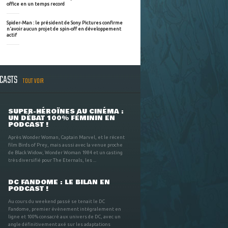
office en un temps record
Spider-Man : le président de Sony Pictures confirme
n'avoir aucun projet de spin-off en développement
actif
DCASTS
TOUT VOIR
SUPER-HÉROÏNES AU CINÉMA :
UN DÉBAT 100% FÉMININ EN
PODCAST !
Après Wonder Woman, Captain Marvel, et le récent
film Birds of Prey, mais aussi avec la venue proche
de Black Widow, Wonder Woman 1984 et un casting
très diversifié pour The Eternals, les ...
DC FANDOME : LE BILAN EN
PODCAST !
Au cours du weekend passé se tenait le DC
Fandome, premier évènement intégralement en
ligne et 100% consacré aux univers de DC, avec un
angle définitivement axé sur les adaptations