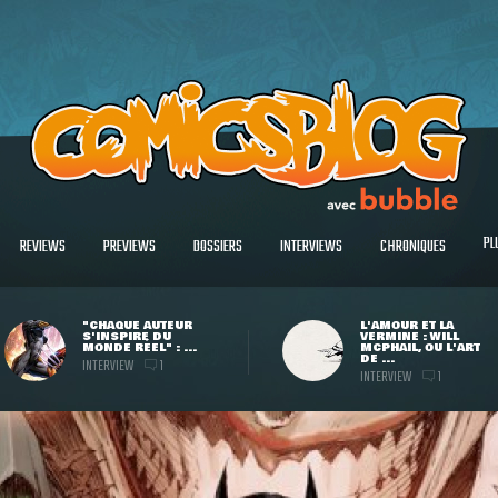
PL
REVIEWS
PREVIEWS
DOSSIERS
INTERVIEWS
CHRONIQUES
"CHAQUE AUTEUR
L'AMOUR ET LA
S'INSPIRE DU
VERMINE : WILL
MONDE RÉEL" : ...
MCPHAIL, OU L'ART
DE ...
INTERVIEW
1
INTERVIEW
1