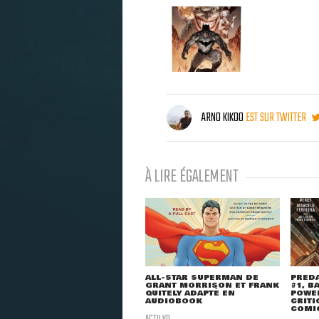
ARNO KIKOO
EST SUR TWITTER
À LIRE ÉGALEMENT
ALL-STAR SUPERMAN DE
PRED
GRANT MORRISON ET FRANK
#1, B
QUITELY ADAPTÉ EN
POWER
AUDIOBOOK
CRITI
COMI
ACTU VO