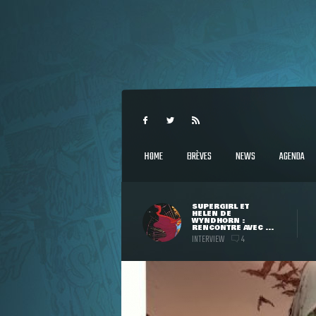
HOME
BRÈVES
NEWS
AGENDA
SUPERGIRL ET
HELEN DE
WYNDHORN :
RENCONTRE AVEC ...
INTERVIEW
4