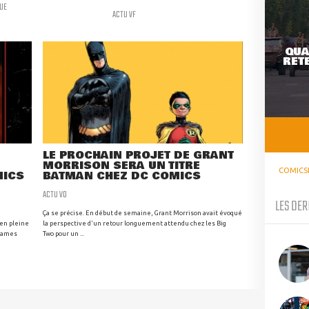
UE
ACTU VF
QUA
RETE
LE PROCHAIN PROJET DE GRANT
MORRISON SERA UN TITRE
COMICS
MICS
BATMAN CHEZ DC COMICS
ACTU VO
LES DER
Ça se précise. En début de semaine, Grant Morrison avait évoqué
en pleine
la perspective d'un retour longuement attendu chez les Big
 James
Two pour un ...