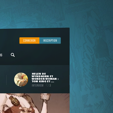
CONNEXION
INSCRIPTION
US
HELEN DE
WYNDHORN ET
WONDER WOMAN :
TOM KING ET ...
INTERVIEW
3