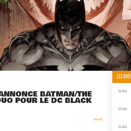
LES BR
06 AOU
 ANNONCE BATMAN/THE
DUO POUR LE DC BLACK
05 AOU
Tweet
04 AOU