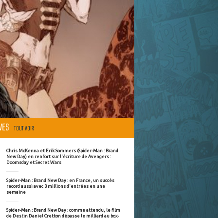
ÈVES
TOUT VOIR
Chris McKenna et Erik Sommers (Spider-Man : Brand
New Day) en renfort sur l'écriture de Avengers :
Doomsday et Secret Wars
Spider-Man : Brand New Day : en France, un succès
record aussi avec 3 millions d'entrées en une
semaine
Spider-Man : Brand New Day : comme attendu, le film
de Destin Daniel Cretton dépasse le milliard au box-