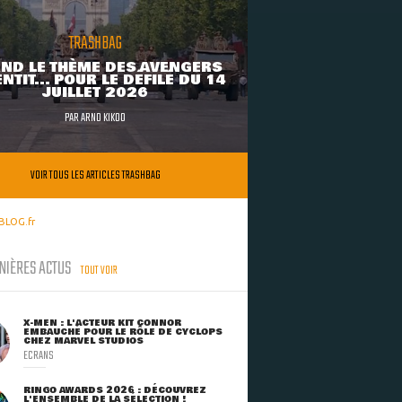
TRASHBAG
ND LE THÈME DES AVENGERS
NTIT... POUR LE DÉFILÉ DU 14
JUILLET 2026
PAR
ARNO KIKOO
VOIR TOUS LES ARTICLES TRASHBAG
BLOG.fr
NIÈRES ACTUS
TOUT VOIR
X-MEN : L'ACTEUR KIT CONNOR
EMBAUCHÉ POUR LE RÔLE DE CYCLOPS
CHEZ MARVEL STUDIOS
ECRANS
RINGO AWARDS 2026 : DÉCOUVREZ
L'ENSEMBLE DE LA SÉLECTION !