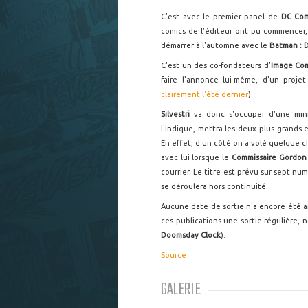
C'est avec le premier panel de
DC Co
comics de l'éditeur ont pu commencer,
démarrer à l'automne avec le
Batman :
C'est un des co-fondateurs d'
Image Co
faire l'annonce lui-même, d'un proje
clairement l'été dernier
).
Silvestri
va donc s'occuper d'une min
l'indique, mettra les deux plus grands
En effet, d'un côté on a volé quelque 
avec lui lorsque le
Commissaire Gordo
courrier. Le titre est prévu sur sept nu
se déroulera hors continuité.
Aucune date de sortie n'a encore été
ces publications une sortie régulière,
Doomsday Clock
).
Source
GALERIE