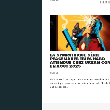
CHRONIQ
LA SYMPATHIQUE SÉRIE
PEACEMAKER TRIES HARD
ATTENDUE CHEZ URBAN CO
EN AOÛT 2025
ACTU VF
Vous avez dû remarquer : nous sommes actuellement 
année Superman avec la sortie imminente du film de
Gunn, et cette ...