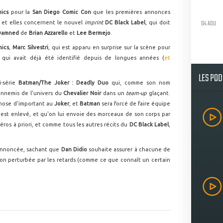
mics
pour la
San Diego Comic Con
que les premières annonces
04 AOU
 et elles concernent le nouvel
imprint
DC Black Label
, qui doit
 Damned
de
Brian Azzarello
et
Lee Bermejo
.
mics
,
Marc Silvestri
, qui est apparu en surprise sur la scène pour
t qui avait déjà été identifié depuis de longues années (
et
LES PO
i-série
Batman/The Joker : Deadly Duo
qui, comme son nom
 ennemis de l'univers du
Chevalier Noir
dans un
team-up
glaçant.
chose d'important au
Joker
, et
Batman
sera forcé de faire équipe
n
est enlevé, et qu'on lui envoie des morceaux de son corps par
méros à priori, et comme tous les autres récits du
DC Black Label
,
 annoncée, sachant que
Dan Didio
souhaite assurer à chacune de
 non perturbée par les retards (comme ce que connaît un certain