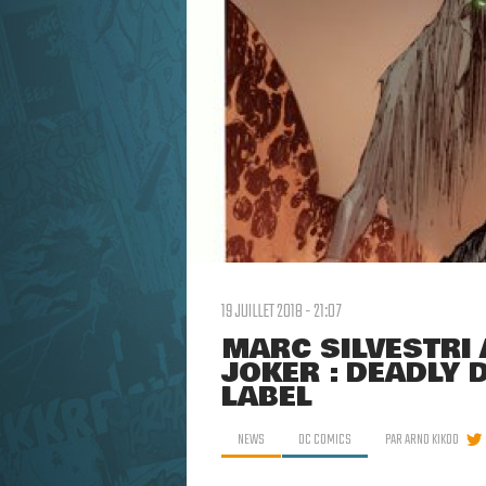
19 JUILLET 2018 - 21:07
MARC SILVESTRI
JOKER : DEADLY 
LABEL
NEWS
DC COMICS
PAR
ARNO KIKOO