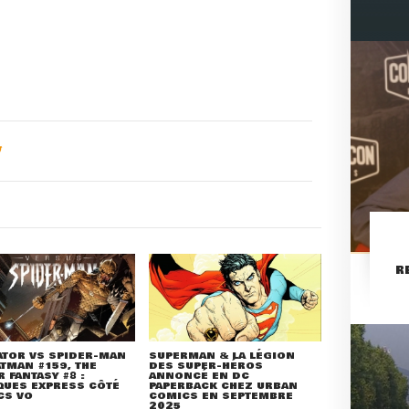
R
ATOR VS SPIDER-MAN
SUPERMAN & LA LÉGION
ATMAN #159, THE
DES SUPER-HÉROS
 FANTASY #8 :
ANNONCÉ EN DC
QUES EXPRESS CÔTÉ
PAPERBACK CHEZ URBAN
CS VO
COMICS EN SEPTEMBRE
2025