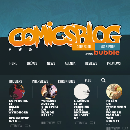
CONNEXION
INSCRIPTION
HOME
BRÈVES
NEWS
AGENDA
REVIEWS
PREVIEWS
PLUS
DOSSIERS
INTERVIEWS
CHRONIQUES
SUPERGIRL
"CHAQUE
L'AMOUR
HELEN
ET
AUTEUR
ET LA
DE
HELEN
S'INSPIRE
VERMINE
WYNDHORN
DE
DU
: WILL
ET
WYNDHORN
MONDE
MCPHAIL,
WONDER
:
RÉEL" :
OU L'ART
WOMAN :
RENCONTRE
...
DE ...
TOM
AVEC ...
KING ET
INTERVIEW
INTERVIEW
1
1
...
INTERVIEW
4
INTERVIEW
3