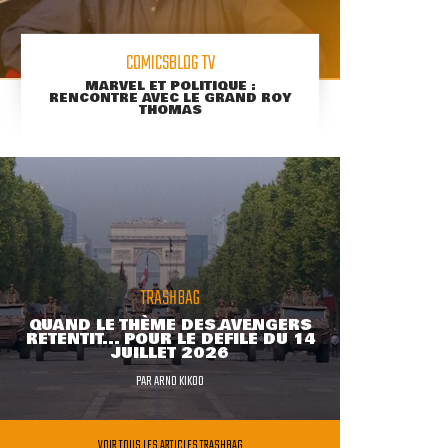
COMICSBLOG TV
MARVEL ET POLITIQUE :
RENCONTRE AVEC LE GRAND ROY
THOMAS
TRASHBAG
QUAND LE THÈME DES AVENGERS
RETENTIT... POUR LE DÉFILÉ DU 14
JUILLET 2026
PAR
ARNO KIKOO
VOIR TOUS LES ARTICLES TRASHBAG