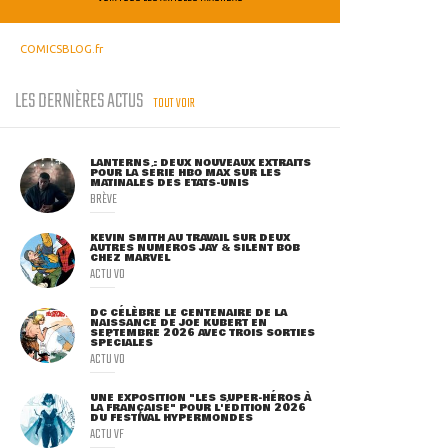
COMICSBLOG.fr
LES DERNIÈRES ACTUS
TOUT VOIR
LANTERNS : DEUX NOUVEAUX EXTRAITS
POUR LA SÉRIE HBO MAX SUR LES
MATINALES DES ETATS-UNIS
BRÈVE
KEVIN SMITH AU TRAVAIL SUR DEUX
AUTRES NUMÉROS JAY & SILENT BOB
CHEZ MARVEL
ACTU VO
DC CÉLÈBRE LE CENTENAIRE DE LA
NAISSANCE DE JOE KUBERT EN
SEPTEMBRE 2026 AVEC TROIS SORTIES
SPÉCIALES
ACTU VO
UNE EXPOSITION "LES SUPER-HÉROS À
LA FRANÇAISE" POUR L'ÉDITION 2026
DU FESTIVAL HYPERMONDES
ACTU VF