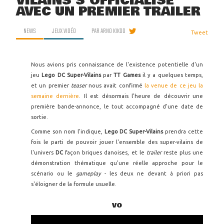
VILAINS S'OFFICIALISE
AVEC UN PREMIER TRAILER
NEWS
JEUX VIDÉO
PAR
ARNO KIKOO
Tweet
Nous avions pris connaissance de l'existence potentielle d'un
jeu
Lego DC Super-Vilains
par
TT Games
il y a quelques temps,
et un premier
teaser
nous avait confirmé
la venue de ce jeu la
semaine dernière
. Il est désormais l'heure de découvrir une
première bande-annonce, le tout accompagné d'une date de
sortie.
Comme son nom l'indique,
Lego DC Super-Vilains
prendra cette
fois le parti de pouvoir jouer l'ensemble des super-vilains de
l'univers
DC
façon briques danoises, et le
trailer
reste plus une
démonstration thématique qu'une réelle approche pour le
scénario ou le
gameplay
- les deux ne devant à priori pas
s'éloigner de la formule usuelle.
VO