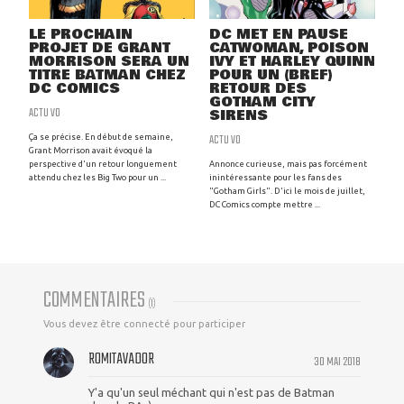
LE PROCHAIN
DC MET EN PAUSE
PROJET DE GRANT
CATWOMAN, POISON
MORRISON SERA UN
IVY ET HARLEY QUINN
TITRE BATMAN CHEZ
POUR UN (BREF)
DC COMICS
RETOUR DES
GOTHAM CITY
ACTU VO
SIRENS
ACTU VO
Ça se précise. En début de semaine,
Grant Morrison avait évoqué la
perspective d'un retour longuement
Annonce curieuse, mais pas forcément
attendu chez les Big Two pour un ...
inintéressante pour les fans des
"Gotham Girls". D'ici le mois de juillet,
DC Comics compte mettre ...
COMMENTAIRES
(
1
)
Vous devez être connecté pour participer
ROMITAVADOR
30 MAI 2018
Y'a qu'un seul méchant qui n'est pas de Batman