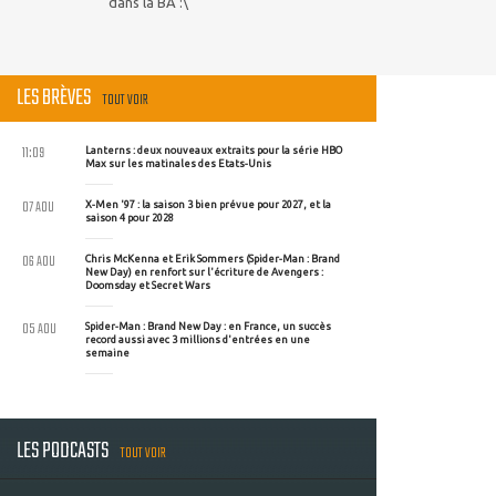
dans la BA :\
LES BRÈVES
TOUT VOIR
11:09
Lanterns : deux nouveaux extraits pour la série HBO
Max sur les matinales des Etats-Unis
07 AOU
X-Men '97 : la saison 3 bien prévue pour 2027, et la
saison 4 pour 2028
06 AOU
Chris McKenna et Erik Sommers (Spider-Man : Brand
New Day) en renfort sur l'écriture de Avengers :
Doomsday et Secret Wars
05 AOU
Spider-Man : Brand New Day : en France, un succès
record aussi avec 3 millions d'entrées en une
semaine
LES PODCASTS
TOUT VOIR