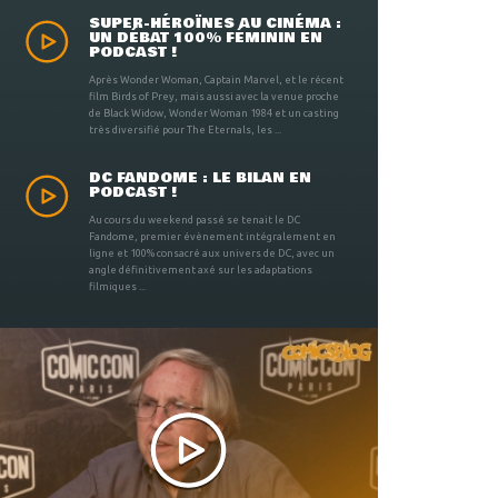
SUPER-HÉROÏNES AU CINÉMA :
UN DÉBAT 100% FÉMININ EN
PODCAST !
Après Wonder Woman, Captain Marvel, et le récent
film Birds of Prey, mais aussi avec la venue proche
de Black Widow, Wonder Woman 1984 et un casting
très diversifié pour The Eternals, les ...
DC FANDOME : LE BILAN EN
PODCAST !
Au cours du weekend passé se tenait le DC
Fandome, premier évènement intégralement en
ligne et 100% consacré aux univers de DC, avec un
angle définitivement axé sur les adaptations
filmiques ...