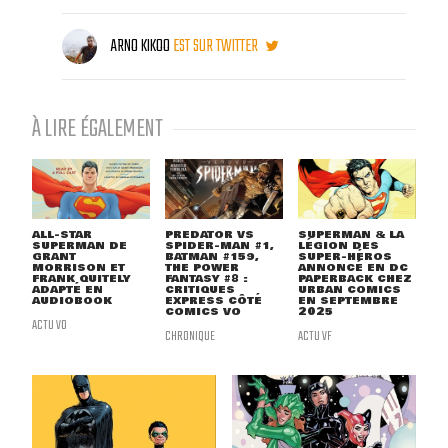
ARNO KIKOO
EST SUR TWITTER
À LIRE ÉGALEMENT
ALL-STAR
PREDATOR VS
SUPERMAN & LA
SUPERMAN DE
SPIDER-MAN #1,
LÉGION DES
GRANT
BATMAN #159,
SUPER-HÉROS
MORRISON ET
THE POWER
ANNONCÉ EN DC
FRANK QUITELY
FANTASY #8 :
PAPERBACK CHEZ
ADAPTÉ EN
CRITIQUES
URBAN COMICS
AUDIOBOOK
EXPRESS CÔTÉ
EN SEPTEMBRE
COMICS VO
2025
ACTU VO
CHRONIQUE
ACTU VF