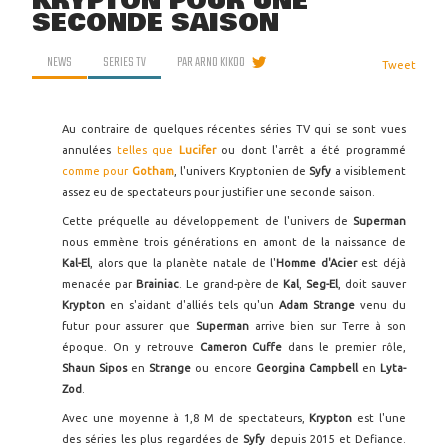
KRYPTON POUR UNE
SECONDE SAISON
NEWS
SERIES TV
PAR
ARNO KIKOO
Tweet
Au contraire de quelques récentes séries TV qui se sont vues
annulées
telles que
Lucifer
ou dont l'arrêt a été programmé
comme pour
Gotham
, l'univers Kryptonien de
Syfy
a visiblement
assez eu de spectateurs pour justifier une seconde saison.
Cette préquelle au développement de l'univers de
Superman
nous emmène trois générations en amont de la naissance de
Kal-El
, alors que la planète natale de l'
Homme d'Acier
est déjà
menacée par
Brainiac
. Le grand-père de
Kal
,
Seg-El
, doit sauver
Krypton
en s'aidant d'alliés tels qu'un
Adam Strange
venu du
futur pour assurer que
Superman
arrive bien sur Terre à son
époque. On y retrouve
Cameron Cuffe
dans le premier rôle,
Shaun Sipos
en
Strange
ou encore
Georgina Campbell
en
Lyta-
Zod
.
Avec une moyenne à 1,8 M de spectateurs,
Krypton
est l'une
des séries les plus regardées de
Syfy
depuis 2015 et Defiance.