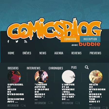
CONNEXION
INSCRIPTION
HOME
BRÈVES
NEWS
AGENDA
REVIEWS
PREVIEWS
PLUS
DOSSIERS
INTERVIEWS
CHRONIQUES
SUPERGIRL
"CHAQUE
L'AMOUR
HELEN
ET
AUTEUR
ET LA
DE
HELEN
S'INSPIRE
VERMINE
WYNDHORN
DE
DU
: WILL
ET
WYNDHORN
MONDE
MCPHAIL,
WONDER
:
RÉEL" :
OU L'ART
WOMAN :
RENCONTRE
...
DE ...
TOM
AVEC ...
KING ET
INTERVIEW
INTERVIEW
1
1
...
INTERVIEW
4
INTERVIEW
3