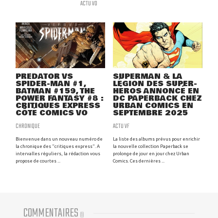
ACTU VO
PREDATOR VS
SUPERMAN & LA
SPIDER-MAN #1,
LÉGION DES SUPER-
BATMAN #159, THE
HÉROS ANNONCÉ EN
POWER FANTASY #8 :
DC PAPERBACK CHEZ
CRITIQUES EXPRESS
URBAN COMICS EN
CÔTÉ COMICS VO
SEPTEMBRE 2025
CHRONIQUE
ACTU VF
Bienvenue dans un nouveau numéro de
La liste des albums prévus pour enrichir
la chronique des "critiques express". A
la nouvelle collection Paperback se
intervalles réguliers, la rédaction vous
prolonge de jour en jour chez Urban
propose de courtes ...
Comics. Ces dernières ...
COMMENTAIRES
(
1
)