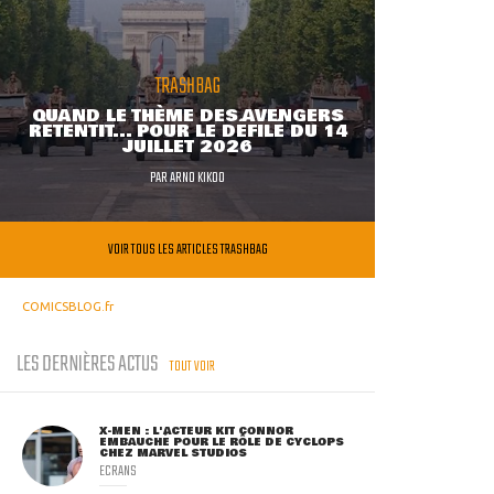
TRASHBAG
QUAND LE THÈME DES AVENGERS
RETENTIT... POUR LE DÉFILÉ DU 14
JUILLET 2026
PAR
ARNO KIKOO
VOIR TOUS LES ARTICLES TRASHBAG
COMICSBLOG.fr
LES DERNIÈRES ACTUS
TOUT VOIR
X-MEN : L'ACTEUR KIT CONNOR
EMBAUCHÉ POUR LE RÔLE DE CYCLOPS
CHEZ MARVEL STUDIOS
ECRANS