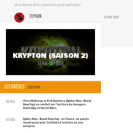
Vous devez être connecté pour participer
ZEPHON
22 MAI 2018
why ?
KRYPTON (SAISON 2)
SERIE-TV - 2018
LES BRÈVES
TOUT VOIR
06 AOU
Chris McKenna et Erik Sommers (Spider-Man : Brand
New Day) en renfort sur l'écriture de Avengers :
Doomsday et Secret Wars
05 AOU
Spider-Man : Brand New Day : en France, un succès
record aussi avec 3 millions d'entrées en une
semaine