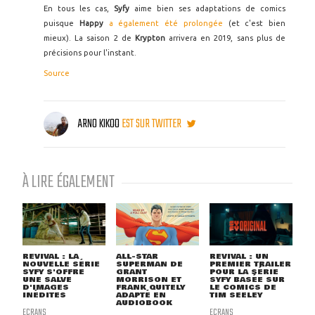
En tous les cas,
Syfy
aime bien ses adaptations de comics
puisque
Happy
a également été prolongée
(et c'est bien
mieux). La saison 2 de
Krypton
arrivera en 2019, sans plus de
précisions pour l'instant.
Source
ARNO KIKOO
EST SUR TWITTER
À LIRE ÉGALEMENT
REVIVAL : LA
ALL-STAR
REVIVAL : UN
NOUVELLE SÉRIE
SUPERMAN DE
PREMIER TRAILER
SYFY S'OFFRE
GRANT
POUR LA SÉRIE
UNE SALVE
MORRISON ET
SYFY BASÉE SUR
D'IMAGES
FRANK QUITELY
LE COMICS DE
INÉDITES
ADAPTÉ EN
TIM SEELEY
AUDIOBOOK
ECRANS
ECRANS