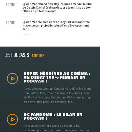
04 AOU
Spider-Man : Brand New Day : comme attendu, le film
de Destin Daniel Cretton dépasse le milliard au box-
office en un temps record
04 AOU
Spider-Man : le président de Sony Pictures confirme
n'avoir aucun projet de spin-off en développement
actif
LES PODCASTS
TOUT VOIR
SUPER-HÉROÏNES AU CINÉMA :
UN DÉBAT 100% FÉMININ EN
PODCAST !
Après Wonder Woman, Captain Marvel, et le récent
film Birds of Prey, mais aussi avec la venue proche
de Black Widow, Wonder Woman 1984 et un casting
très diversifié pour The Eternals, les ...
DC FANDOME : LE BILAN EN
PODCAST !
Au cours du weekend passé se tenait le DC
Fandome, premier évènement intégralement en