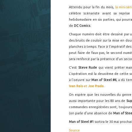
Attendu pour la fin du mois,
la mini-sér
célèbre scénariste avant sa repri
hebdomadaire en six parties, qui pourr
de
DC Comics
.
Chaque numéro doit être dessiné par un 
des bruits de couloir sur la mise en dou
planches à temps. Face à l'impératif de
peut faire de faux pas, le second num
sera renforcé par la présence d'un secon
C'est
Steve Rude
qui vient prêter ma
L'opération est la deuxième de cette 
à l'oeuvre sur
Man of Steel #6
, a dû te
Ivan Reis
et
Joe Prado
.
On espère que les nouvelles du genre
aussi importante pour les 80 ans de
Su
commandes enregistrées sont, toujours
(on parle d'une absence de
Man of Stee
Man of Steel #1
sortira le 30 mai prochai
Source