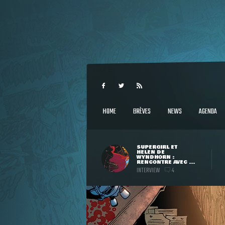
HOME
BRÈVES
NEWS
AGENDA
SUPERGIRL ET
HELEN DE
WYNDHORN :
RENCONTRE AVEC ...
INTERVIEW
4