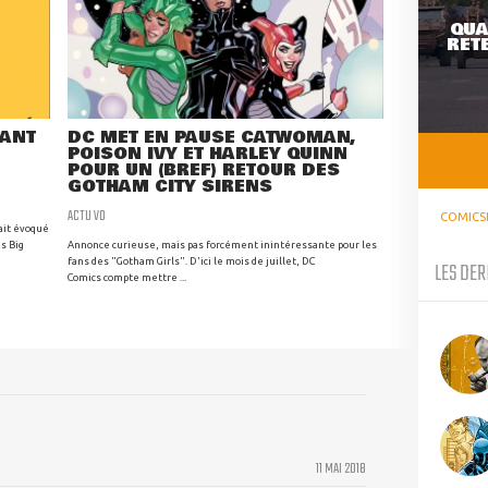
QUA
RETE
RANT
DC MET EN PAUSE CATWOMAN,
POISON IVY ET HARLEY QUINN
POUR UN (BREF) RETOUR DES
GOTHAM CITY SIRENS
ACTU VO
COMICS
ait évoqué
s Big
Annonce curieuse, mais pas forcément inintéressante pour les
fans des "Gotham Girls". D'ici le mois de juillet, DC
LES DER
Comics compte mettre ...
11 MAI 2018