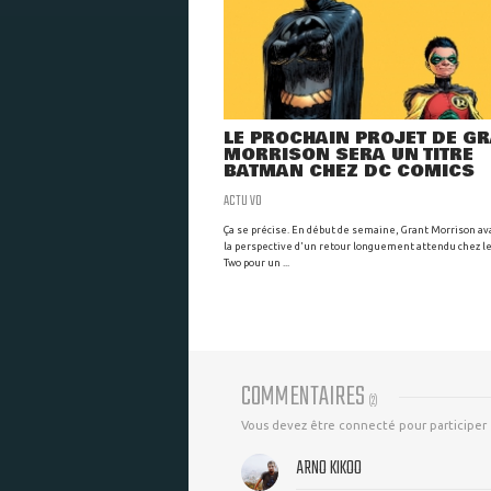
LE PROCHAIN PROJET DE G
MORRISON SERA UN TITRE
BATMAN CHEZ DC COMICS
ACTU VO
Ça se précise. En début de semaine, Grant Morrison av
la perspective d'un retour longuement attendu chez le
Two pour un ...
COMMENTAIRES
(
2
)
Vous devez être connecté pour participer
ARNO KIKOO