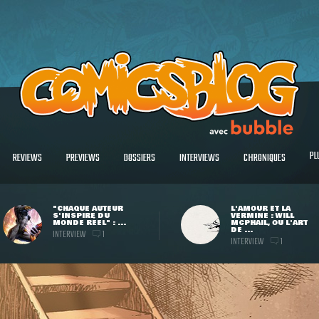
PL
REVIEWS
PREVIEWS
DOSSIERS
INTERVIEWS
CHRONIQUES
"CHAQUE AUTEUR
L'AMOUR ET LA
S'INSPIRE DU
VERMINE : WILL
MONDE RÉEL" : ...
MCPHAIL, OU L'ART
DE ...
INTERVIEW
1
INTERVIEW
1