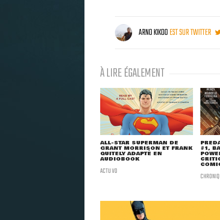
ARNO KIKOO
EST SUR TWITTER
À LIRE ÉGALEMENT
ALL-STAR SUPERMAN DE
PRED
GRANT MORRISON ET FRANK
#1, B
QUITELY ADAPTÉ EN
POWER
AUDIOBOOK
CRITI
COMI
ACTU VO
CHRONIQ