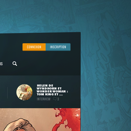
CONNEXION
INSCRIPTION
US
HELEN DE
WYNDHORN ET
WONDER WOMAN :
TOM KING ET ...
INTERVIEW
3