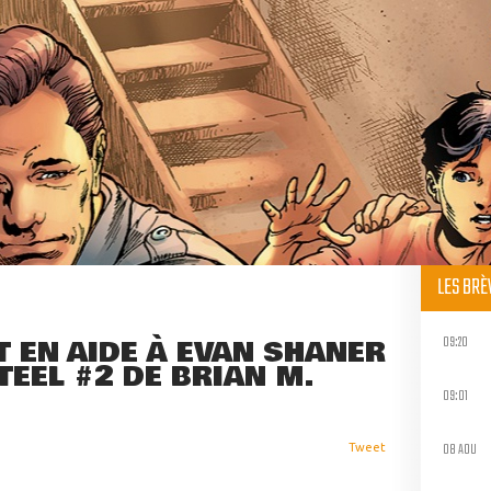
LES BR
09:20
T EN AIDE À EVAN SHANER
TEEL #2 DE BRIAN M.
09:01
08 AOU
Tweet