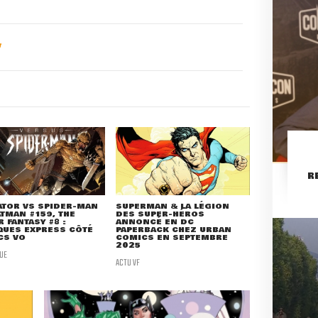
R
ATOR VS SPIDER-MAN
SUPERMAN & LA LÉGION
ATMAN #159, THE
DES SUPER-HÉROS
 FANTASY #8 :
ANNONCÉ EN DC
QUES EXPRESS CÔTÉ
PAPERBACK CHEZ URBAN
CS VO
COMICS EN SEPTEMBRE
2025
UE
ACTU VF