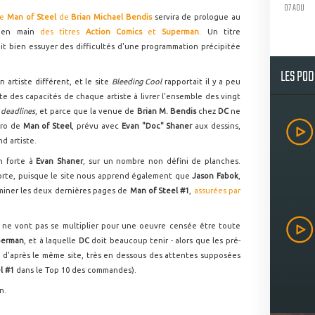
07 AOU
ie
Man of Steel
de
Brian Michael Bendis
servira de prologue au
se en main
des titres
Action Comics
et
Superman
. Un titre
ait bien essuyer des difficultés d'une programmation précipitée
LES PO
artiste différent, et le site
Bleeding Cool
rapportait il y a peu
te des capacités de chaque artiste à livrer l'ensemble des vingt
s
deadlines
, et parce que la venue de
Brian M. Bendis
chez
DC
ne
éro de
Man of Steel
, prévu avec
Evan "Doc" Shaner
aux dessins,
d artiste.
in forte à
Evan Shaner
, sur un nombre non défini de planches.
sorte, puisque le site nous apprend également que
Jason Fabok
,
rminer les deux dernières pages de
Man of Steel #1
,
assurées par
 ne vont pas se multiplier pour une oeuvre censée être toute
perman
, et à laquelle
DC
doit beaucoup tenir - alors que les pré-
 d'après le même site, très en dessous des attentes supposées
l #1
dans le Top 10 des commandes).
n.