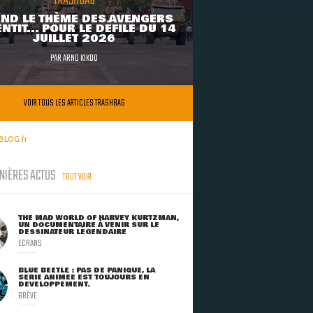
TRASHBAG
ND LE THÈME DES AVENGERS
NTIT... POUR LE DÉFILÉ DU 14
JUILLET 2026
PAR
ARNO KIKOO
VOIR TOUS LES ARTICLES TRASHBAG
BLOG.fr
NIÈRES ACTUS
TOUT VOIR
THE MAD WORLD OF HARVEY KURTZMAN,
UN DOCUMENTAIRE À VENIR SUR LE
DESSINATEUR LÉGENDAIRE
ECRANS
BLUE BEETLE : PAS DE PANIQUE, LA
SÉRIE ANIMÉE EST TOUJOURS EN
DÉVELOPPEMENT.
BRÈVE