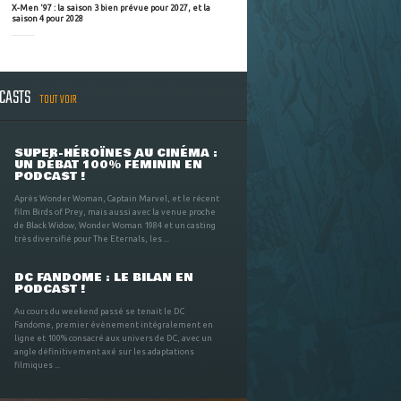
X-Men '97 : la saison 3 bien prévue pour 2027, et la
saison 4 pour 2028
DCASTS
TOUT VOIR
SUPER-HÉROÏNES AU CINÉMA :
UN DÉBAT 100% FÉMININ EN
PODCAST !
Après Wonder Woman, Captain Marvel, et le récent
film Birds of Prey, mais aussi avec la venue proche
de Black Widow, Wonder Woman 1984 et un casting
très diversifié pour The Eternals, les ...
DC FANDOME : LE BILAN EN
PODCAST !
Au cours du weekend passé se tenait le DC
Fandome, premier évènement intégralement en
ligne et 100% consacré aux univers de DC, avec un
angle définitivement axé sur les adaptations
filmiques ...