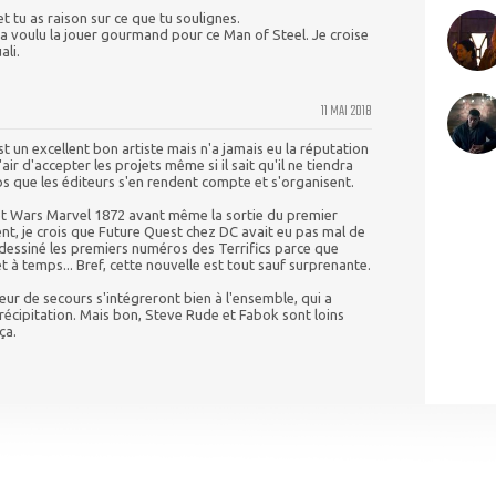
 tu as raison sur ce que tu soulignes.
 a voulu la jouer gourmand pour ce Man of Steel. Je croise
ali.
11 MAI 2018
un excellent bon artiste mais n'a jamais eu la réputation
l'air d'accepter les projets même si il sait qu'il ne tiendra
mps que les éditeurs s'en rendent compte et s'organisent.
ecret Wars Marvel 1872 avant même la sortie du premier
ent, je crois que Future Quest chez DC avait eu pas mal de
û dessiné les premiers numéros des Terrifics parce que
 à temps... Bref, cette nouvelle est tout sauf surprenante.
teur de secours s'intégreront bien à l'ensemble, qui a
précipitation. Mais bon, Steve Rude et Fabok sont loins
ça.