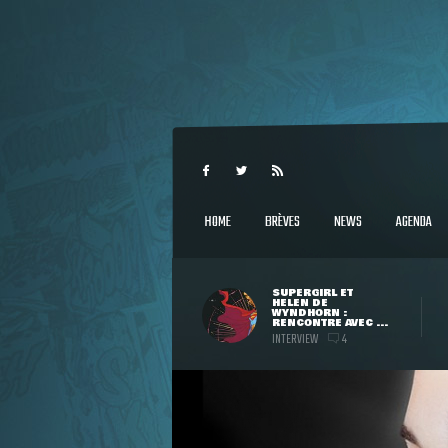
HOME
BRÈVES
NEWS
AGENDA
SUPERGIRL ET
HELEN DE
WYNDHORN :
RENCONTRE AVEC ...
INTERVIEW
4