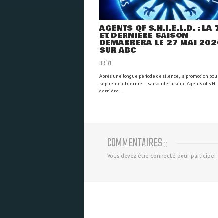
AGENTS OF S.H.I.E.L.D. : LA
ET DERNIÈRE SAISON
DÉMARRERA LE 27 MAI 202
SUR ABC
BRÈVE
Après une longue période de silence, la promotion pour
septième et dernière saison de la série Agents of S.H.I.
dernière ...
COMMENTAIRES
(
0
)
Vous devez être connecté pour participer