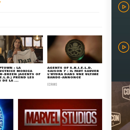
TOWN : LA
AGENTS OF S.H.I.E.L.D.
UCTRICE MONICA
SAISON 7 : IL FAUT SAUVER
U-BREEN (AGENTS OF
L'HYDRA DANS UNE ULTIME
.E.L.D.) PREND LES
BANDE-ANNONCE
 DE LA ...
ECRANS