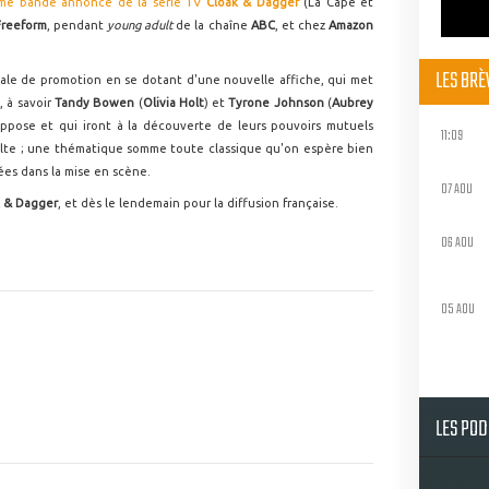
time bande annonce de la série TV
Cloak & Dagger
(La Cape et
Freeform
, pendant
young adult
de la chaîne
ABC
, et chez
Amazon
LES BR
inale de promotion en se dotant d'une nouvelle affiche, qui met
 à savoir
Tandy Bowen
(
Olivia Holt
) et
Tyrone Johnson
(
Aubrey
ppose et qui iront à la découverte de leurs pouvoirs mutuels
11:09
lte ; une thématique somme toute classique qu'on espère bien
ées dans la mise en scène.
07 AOU
k & Dagger
, et dès le lendemain pour la diffusion française.
06 AOU
05 AOU
LES PO