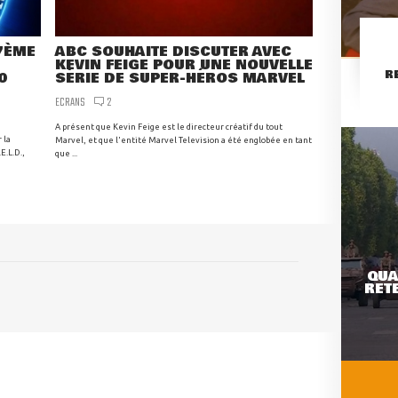
 7ÈME
ABC SOUHAITE DISCUTER AVEC
KEVIN FEIGE POUR UNE NOUVELLE
R
0
SÉRIE DE SUPER-HÉROS MARVEL
ECRANS
2
A présent que Kevin Feige est le directeur créatif du tout
 la
Marvel, et que l'entité Marvel Television a été englobée en tant
E.L.D.,
que ...
QUA
RETE