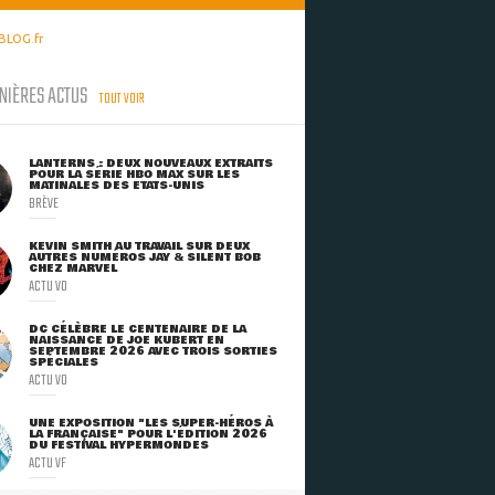
BLOG.fr
NIÈRES ACTUS
TOUT VOIR
LANTERNS : DEUX NOUVEAUX EXTRAITS
POUR LA SÉRIE HBO MAX SUR LES
MATINALES DES ETATS-UNIS
BRÈVE
KEVIN SMITH AU TRAVAIL SUR DEUX
AUTRES NUMÉROS JAY & SILENT BOB
CHEZ MARVEL
ACTU VO
DC CÉLÈBRE LE CENTENAIRE DE LA
NAISSANCE DE JOE KUBERT EN
SEPTEMBRE 2026 AVEC TROIS SORTIES
SPÉCIALES
ACTU VO
UNE EXPOSITION "LES SUPER-HÉROS À
LA FRANÇAISE" POUR L'ÉDITION 2026
DU FESTIVAL HYPERMONDES
ACTU VF