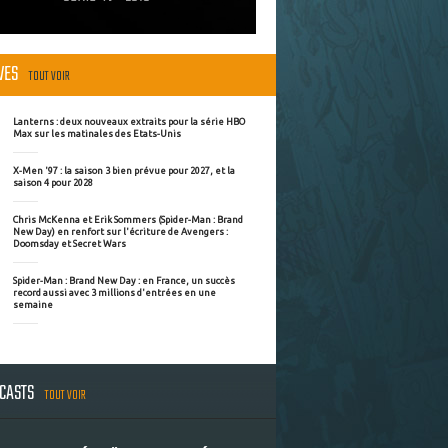
ÈVES
TOUT VOIR
Lanterns : deux nouveaux extraits pour la série HBO
Max sur les matinales des Etats-Unis
X-Men '97 : la saison 3 bien prévue pour 2027, et la
saison 4 pour 2028
Chris McKenna et Erik Sommers (Spider-Man : Brand
New Day) en renfort sur l'écriture de Avengers :
Doomsday et Secret Wars
Spider-Man : Brand New Day : en France, un succès
record aussi avec 3 millions d'entrées en une
semaine
DCASTS
TOUT VOIR