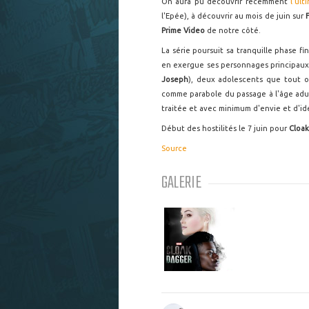
On aura pu découvrir récemment
l'ul
l'Epée), à découvrir au mois de juin sur
Prime Video
de notre côté.
La série poursuit sa tranquille phase f
en exergue ses personnages principaux,
Joseph
), deux adolescents que tout o
comme parabole du passage à l'âge adu
traitée et avec minimum d'envie et d'id
Début des hostilités le 7 juin pour
Cloa
Source
GALERIE