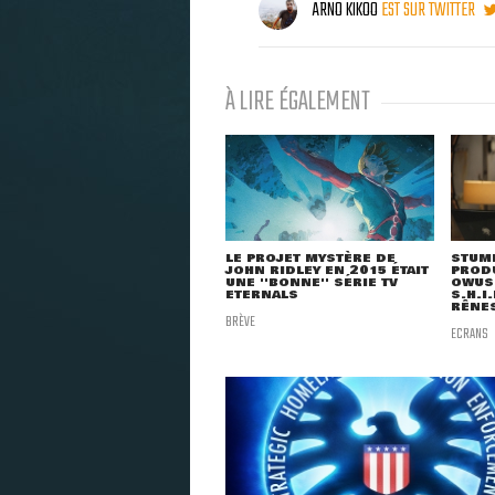
ARNO KIKOO
EST SUR TWITTER
À LIRE ÉGALEMENT
LE PROJET MYSTÈRE DE
STUMP
JOHN RIDLEY EN 2015 ÉTAIT
PROD
UNE ''BONNE'' SÉRIE TV
OWUS
ETERNALS
S.H.I
RÊNES
BRÈVE
ECRANS