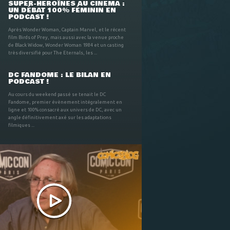
SUPER-HÉROÏNES AU CINÉMA :
UN DÉBAT 100% FÉMININ EN
PODCAST !
Après Wonder Woman, Captain Marvel, et le récent
film Birds of Prey, mais aussi avec la venue proche
de Black Widow, Wonder Woman 1984 et un casting
très diversifié pour The Eternals, les ...
DC FANDOME : LE BILAN EN
PODCAST !
Au cours du weekend passé se tenait le DC
Fandome, premier évènement intégralement en
ligne et 100% consacré aux univers de DC, avec un
angle définitivement axé sur les adaptations
filmiques ...