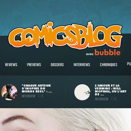
PL
REVIEWS
PREVIEWS
DOSSIERS
INTERVIEWS
CHRONIQUES
"CHAQUE AUTEUR
L'AMOUR ET LA
S'INSPIRE DU
VERMINE : WILL
MONDE RÉEL" : ...
MCPHAIL, OU L'ART
DE ...
INTERVIEW
1
INTERVIEW
1