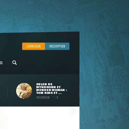
CONNEXION
INSCRIPTION
US
HELEN DE
WYNDHORN ET
WONDER WOMAN :
TOM KING ET ...
INTERVIEW
3