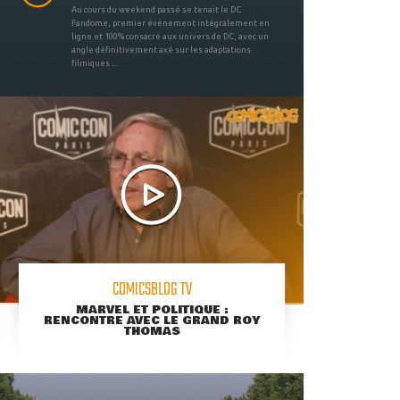
Au cours du weekend passé se tenait le DC
Fandome, premier évènement intégralement en
ligne et 100% consacré aux univers de DC, avec un
angle définitivement axé sur les adaptations
filmiques ...
COMICSBLOG TV
MARVEL ET POLITIQUE :
RENCONTRE AVEC LE GRAND ROY
THOMAS