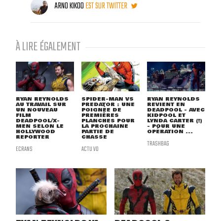
ARNO KIKOO
EST SUR TWITTER
À LIRE ÉGALEMENT
RYAN REYNOLDS
SPIDER-MAN VS
RYAN REYNOLDS
AU TRAVAIL SUR
PREDATOR : UNE
REVIENT EN
UN NOUVEAU
POIGNÉE DE
DEADPOOL - AVEC
FILM
PREMIÈRES
KIDPOOL ET
DEADPOOL/X-
PLANCHES POUR
LYNDA CARTER (!)
MEN SELON LE
LA PROCHAINE
- POUR UNE
HOLLYWOOD
PARTIE DE
OPÉRATION ...
REPORTER
CHASSE
TRASHBAG
ECRANS
ACTU VO