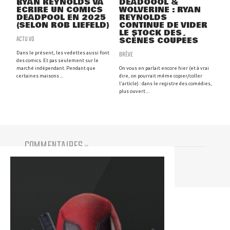
RYAN REYNOLDS VA
DEADOOOL &
ÉCRIRE UN COMICS
WOLVERINE : RYAN
DEADPOOL EN 2025
REYNOLDS
(SELON ROB LIEFELD)
CONTINUE DE VIDER
LE STOCK DES
ACTU VO
SCÈNES COUPÉES
BRÈVE
Dans le présent, les vedettes aussi font
des comics. Et pas seulement sur le
marché indépendant. Pendant que
On vous en parlait encore hier (et à vrai
certaines maisons ...
dire, on pourrait même copier/coller
l'article) : dans le registre des comédies,
plus ouvert ...
COMMENTAIRES
(
0
)
Vous devez être connecté pour participer