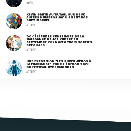
BRÈVE
KEVIN SMITH AU TRAVAIL SUR DEUX
AUTRES NUMÉROS JAY & SILENT BOB
CHEZ MARVEL
ACTU VO
DC CÉLÈBRE LE CENTENAIRE DE LA
NAISSANCE DE JOE KUBERT EN
SEPTEMBRE 2026 AVEC TROIS SORTIES
SPÉCIALES
ACTU VO
UNE EXPOSITION "LES SUPER-HÉROS À
LA FRANÇAISE" POUR L'ÉDITION 2026
DU FESTIVAL HYPERMONDES
ACTU VF