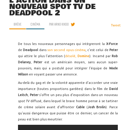
L'ACTION DANS UN
NOUVEAU SPOT TV DE
DEADPOOL 2
BRÈVE
CINÉMA
PAR
ARNO KIKOO
Tweet
De tous les nouveaux personnages qui intègreront la
X-Force
de
Deadpool
dans
son second opus cinéma
, c'est celui de
Peter
qui attire le plus l'attention (
désolé,
Domino
). Incarné par
Rob
Delaney
,
Peter
est un américain moyen, sans aucun super-
pouvoirs, mais qui a postulé pour intégrer l'équipe de
Wade
Wilson
en voyant passer une annonce.
Au-delà du gag et de la volonté apparente d'accorder une vraie
importance (toutes proportions gardées) dans le film de
David
Leitch
,
Peter
s'offre un peu plus d'exposition dans un nouveau
spot TV
diffusé, dans lequel le brave homme pense à se tartiner
de crème solaire avant d'affronter
Cable
(
Josh Brolin
). Parce
qu'aussi dangereux que puisse être ce dernier, un cancer de la
peau est bien plus meurtrier.