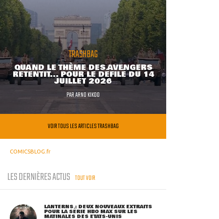
TRASHBAG
QUAND LE THÈME DES AVENGERS
RETENTIT... POUR LE DÉFILÉ DU 14
JUILLET 2026
PAR
ARNO KIKOO
VOIR TOUS LES ARTICLES TRASHBAG
COMICSBLOG.fr
LES DERNIÈRES ACTUS
TOUT VOIR
LANTERNS : DEUX NOUVEAUX EXTRAITS
POUR LA SÉRIE HBO MAX SUR LES
MATINALES DES ETATS-UNIS