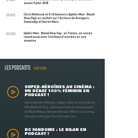
07 AOU
saison 4 pour 2028
06 AOU
Chris McKenna et Erik Sommers (Spider-Man : Brand
New Day) en renfort sur l'écriture de Avengers :
Doomsday et Secret Wars
05 AOU
Spider-Man : Brand New Day : en France, un succès
record aussi avec 3 millions d'entrées en une
semaine
LES PODCASTS
TOUT VOIR
SUPER-HÉROÏNES AU CINÉMA :
UN DÉBAT 100% FÉMININ EN
PODCAST !
Après Wonder Woman, Captain Marvel, et le récent
film Birds of Prey, mais aussi avec la venue proche
de Black Widow, Wonder Woman 1984 et un casting
très diversifié pour The Eternals, les ...
DC FANDOME : LE BILAN EN
PODCAST !