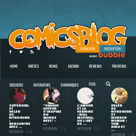
CONNEXION
INSCRIPTION
HOME
BRÈVES
NEWS
AGENDA
REVIEWS
PREVIEWS
PLUS
DOSSIERS
INTERVIEWS
CHRONIQUES
SUPERGIRL
"CHAQUE
L'AMOUR
HELEN
ET
AUTEUR
ET LA
DE
HELEN
S'INSPIRE
VERMINE
WYNDHORN
DE
DU
: WILL
ET
WYNDHORN
MONDE
MCPHAIL,
WONDER
:
RÉEL" :
OU L'ART
WOMAN :
RENCONTRE
...
DE ...
TOM
AVEC ...
KING ET
INTERVIEW
INTERVIEW
1
1
...
INTERVIEW
4
INTERVIEW
3