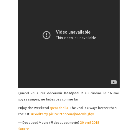
Quand vous irez découvrir
Deadpool 2
au cinéma le 16 mai,
soyez sympas, ne faites pas comme lui !
Enjoy the weekend
@coachella
. The 2nd is always better than
the 1st.
#PoolParty
pic.twitter.com/jNMZDbQfqv
— Deadpool Movie (@deadpoolmovie)
20 avril 2018
Source