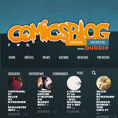
CONNEXION
INSCRIPTION
HOME
BRÈVES
NEWS
AGENDA
REVIEWS
PREVIEWS
PLUS
DOSSIERS
INTERVIEWS
CHRONIQUES
SUPERGIRL
"CHAQUE
L'AMOUR
HELEN
ET
AUTEUR
ET LA
DE
HELEN
S'INSPIRE
VERMINE
WYNDHORN
DE
DU
: WILL
ET
WYNDHORN
MONDE
MCPHAIL,
WONDER
:
RÉEL" :
OU L'ART
WOMAN :
RENCONTRE
...
DE ...
TOM
AVEC ...
KING ET
INTERVIEW
INTERVIEW
1
1
...
INTERVIEW
4
INTERVIEW
3