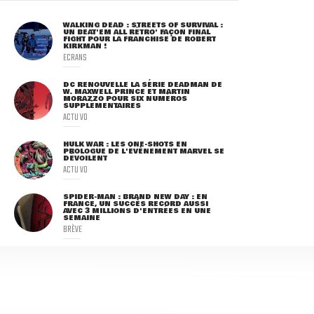
WALKING DEAD : STREETS OF SURVIVAL :
UN BEAT'EM ALL RÉTRO' FAÇON FINAL
FIGHT POUR LA FRANCHISE DE ROBERT
KIRKMAN !
ECRANS
DC RENOUVELLE LA SÉRIE DEADMAN DE
W. MAXWELL PRINCE ET MARTIN
MORAZZO POUR SIX NUMÉROS
SUPPLÉMENTAIRES
ACTU VO
HULK WAR : LES ONE-SHOTS EN
PROLOGUE DE L'ÉVÈNEMENT MARVEL SE
DÉVOILENT
ACTU VO
SPIDER-MAN : BRAND NEW DAY : EN
FRANCE, UN SUCCÈS RECORD AUSSI
AVEC 3 MILLIONS D'ENTRÉES EN UNE
SEMAINE
BRÈVE