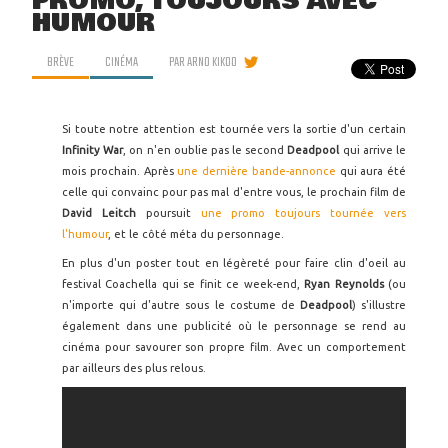
PROMO, TOUJOURS AVEC
HUMOUR
BRÈVE
CINÉMA
PAR
ARNO KIKOO
Si toute notre attention est tournée vers la sortie d'un certain
Infinity War
, on n'en oublie pas le second
Deadpool
qui arrive le
mois prochain. Après
une dernière bande-annonce
qui aura été
celle qui convainc pour pas mal d'entre vous, le prochain film de
David Leitch
poursuit
une promo toujours tournée vers
l'humour
, et le côté méta du personnage.
En plus d'un poster tout en légèreté pour faire clin d'oeil au
festival Coachella qui se finit ce week-end,
Ryan Reynolds
(ou
n'importe qui d'autre sous le costume de
Deadpool
) s'illustre
également dans une publicité où le personnage se rend au
cinéma pour savourer son propre film. Avec un comportement
par ailleurs des plus relous.