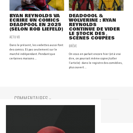
RYAN REYNOLDS VA
DEADOOOL &
ÉCRIRE UN COMICS
WOLVERINE : RYAN
DEADPOOL EN 2025
REYNOLDS
(SELON ROB LIEFELD)
CONTINUE DE VIDER
LE STOCK DES
ACTU VO
SCÈNES COUPÉES
BRÈVE
Dans le présent, les vedettes aussi font
des comics. Et pas seulement sur le
marché indépendant. Pendant que
On vous en parlait encore hier (et à vrai
certaines maisons ...
dire, on pourrait même copier/coller
l'article) : dans le registre des comédies,
plus ouvert ...
COMMENTAIRES
(
0
)
Vous devez être connecté pour participer