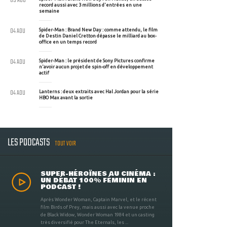
05 AOU
record aussi avec 3 millions d'entrées en une
semaine
04 AOU
Spider-Man : Brand New Day : comme attendu, le film
de Destin Daniel Cretton dépasse le milliard au box-
office en un temps record
04 AOU
Spider-Man : le président de Sony Pictures confirme
n'avoir aucun projet de spin-off en développement
actif
04 AOU
Lanterns : deux extraits avec Hal Jordan pour la série
HBO Max avant la sortie
LES PODCASTS
TOUT VOIR
SUPER-HÉROÏNES AU CINÉMA :
UN DÉBAT 100% FÉMININ EN
PODCAST !
Après Wonder Woman, Captain Marvel, et le récent
film Birds of Prey, mais aussi avec la venue proche
de Black Widow, Wonder Woman 1984 et un casting
très diversifié pour The Eternals, les ...