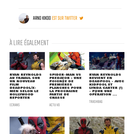
ARNO KIKOO
EST SUR TWITTER
À LIRE ÉGALEMENT
RYAN REYNOLDS
SPIDER-MAN VS
RYAN REYNOLDS
AU TRAVAIL SUR
PREDATOR : UNE
REVIENT EN
UN NOUVEAU
POIGNÉE DE
DEADPOOL - AVEC
FILM
PREMIÈRES
KIDPOOL ET
DEADPOOL/X-
PLANCHES POUR
LYNDA CARTER (!)
MEN SELON LE
LA PROCHAINE
- POUR UNE
HOLLYWOOD
PARTIE DE
OPÉRATION ...
REPORTER
CHASSE
TRASHBAG
ECRANS
ACTU VO