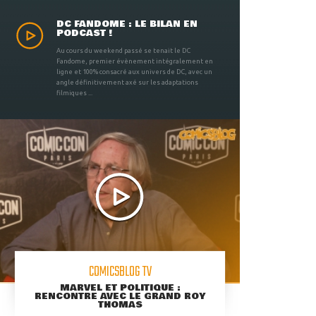
DC FANDOME : LE BILAN EN
PODCAST !
Au cours du weekend passé se tenait le DC
Fandome, premier évènement intégralement en
ligne et 100% consacré aux univers de DC, avec un
angle définitivement axé sur les adaptations
filmiques ...
COMICSBLOG TV
MARVEL ET POLITIQUE :
RENCONTRE AVEC LE GRAND ROY
THOMAS