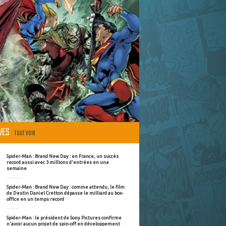
ÈVES
TOUT VOIR
Spider-Man : Brand New Day : en France, un succès
record aussi avec 3 millions d'entrées en une
semaine
Spider-Man : Brand New Day : comme attendu, le film
de Destin Daniel Cretton dépasse le milliard au box-
office en un temps record
Spider-Man : le président de Sony Pictures confirme
n'avoir aucun projet de spin-off en développement