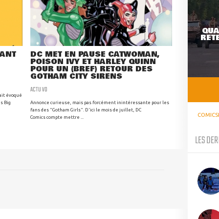
QUA
RETE
RANT
DC MET EN PAUSE CATWOMAN,
POISON IVY ET HARLEY QUINN
POUR UN (BREF) RETOUR DES
GOTHAM CITY SIRENS
ACTU VO
ait évoqué
s Big
Annonce curieuse, mais pas forcément inintéressante pour les
fans des "Gotham Girls". D'ici le mois de juillet, DC
COMICS
Comics compte mettre ...
LES DER