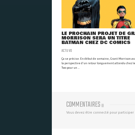
LE PROCHAIN PROJET DE G
MORRISON SERA UN TITRE
BATMAN CHEZ DC COMICS
ACTU VO
Ça se précise. En début de semaine, Grant Morrison av
la perspective d'un retour longuement attendu chez le
Two pour un ...
COMMENTAIRES
(
0
)
Vous devez être connecté pour participer