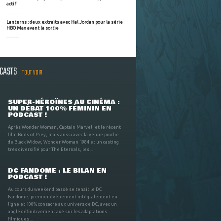
actif
Lanterns : deux extraits avec Hal Jordan pour la série
HBO Max avant la sortie
DCASTS
TOUT VOIR
SUPER-HÉROÏNES AU CINÉMA :
UN DÉBAT 100% FÉMININ EN
PODCAST !
Après Wonder Woman, Captain Marvel, et le récent
film Birds of Prey, mais aussi avec la venue proche
de Black Widow, Wonder Woman 1984 et un casting
très diversifié pour The Eternals, les ...
DC FANDOME : LE BILAN EN
PODCAST !
Au cours du weekend passé se tenait le DC
Fandome, premier évènement intégralement en
ligne et 100% consacré aux univers de DC, avec un
angle définitivement axé sur les adaptations
filmiques ...