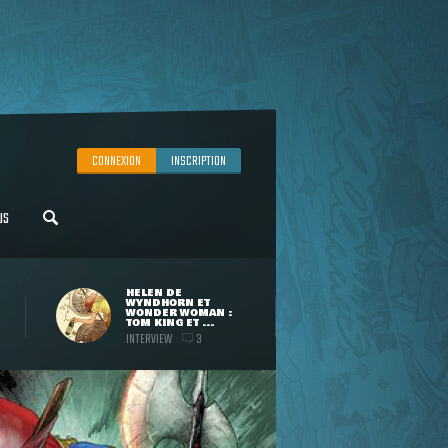
CONNEXION
INSCRIPTION
US
HELEN DE
WYNDHORN ET
WONDER WOMAN :
TOM KING ET ...
INTERVIEW
3