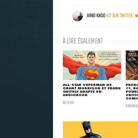
ARNO KIKOO
EST SUR TWITTER
À LIRE ÉGALEMENT
ALL-STAR SUPERMAN DE
PRED
GRANT MORRISON ET FRANK
#1, B
QUITELY ADAPTÉ EN
POWER
AUDIOBOOK
CRITI
COMI
ACTU VO
CHRONIQ