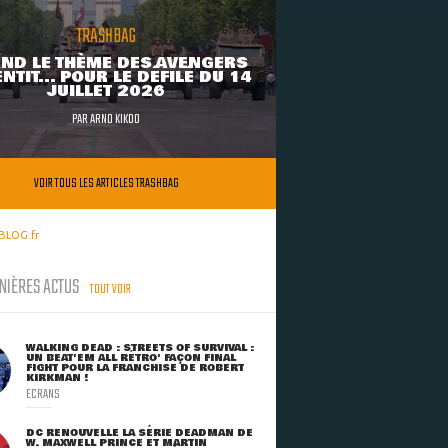
TRASHBAG
ND LE THÈME DES AVENGERS
NTIT... POUR LE DÉFILÉ DU 14
JUILLET 2026
PAR
ARNO KIKOO
VOIR TOUS LES ARTICLES TRASHBAG
BLOG.fr
NIÈRES ACTUS
TOUT VOIR
WALKING DEAD : STREETS OF SURVIVAL :
UN BEAT'EM ALL RÉTRO' FAÇON FINAL
FIGHT POUR LA FRANCHISE DE ROBERT
KIRKMAN !
ECRANS
DC RENOUVELLE LA SÉRIE DEADMAN DE
W. MAXWELL PRINCE ET MARTIN