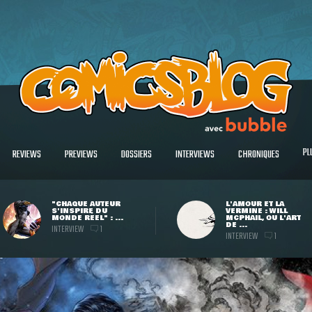
PL
REVIEWS
PREVIEWS
DOSSIERS
INTERVIEWS
CHRONIQUES
"CHAQUE AUTEUR
L'AMOUR ET LA
S'INSPIRE DU
VERMINE : WILL
MONDE RÉEL" : ...
MCPHAIL, OU L'ART
DE ...
INTERVIEW
1
INTERVIEW
1