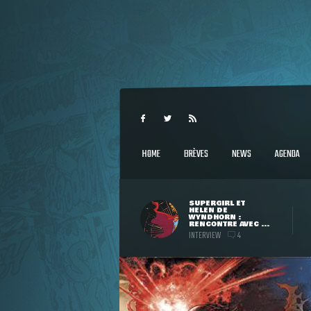
HOME
BRÈVES
NEWS
AGENDA
SUPERGIRL ET
HELEN DE
WYNDHORN :
RENCONTRE AVEC ...
INTERVIEW
4