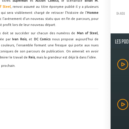
 titres
Superman
et
Action Comics
, le scénariste
Brian M.
f Steel
, renvoi assumé au titre éponyme publié il y a plusieurs
04 AOU
e qui sera visiblement chargé de retracer l'histoire de l'
Homme
ec l'avènement d'un nouveau statu quo en fin de parcours, pour
nt profit lors de leur nouveau départ.
eux doit se succéder sur chacun des numéros de
Man of Steel
,
LES PO
isée par
Ivan Reis
, et
DC Comics
nous propose aujourd'hui de
aux couleurs, l'ensemble formant une fresque qui porte aux nues
oniques de son parcours de publication. On aimerait en avoir
mirer le travail de
Reis
, mais la grandeur est déjà là dans l'idée.
i prochain.