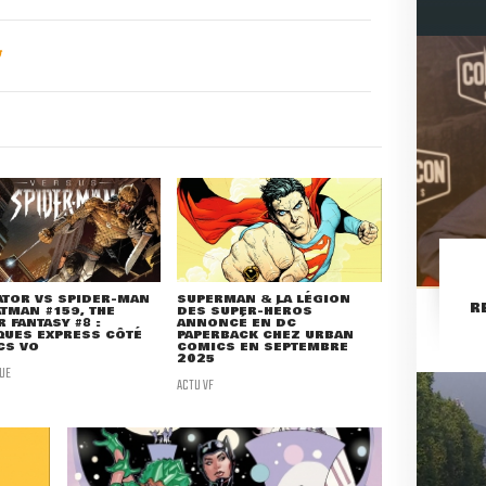
ATOR VS SPIDER-MAN
SUPERMAN & LA LÉGION
R
ATMAN #159, THE
DES SUPER-HÉROS
 FANTASY #8 :
ANNONCÉ EN DC
QUES EXPRESS CÔTÉ
PAPERBACK CHEZ URBAN
CS VO
COMICS EN SEPTEMBRE
2025
UE
ACTU VF