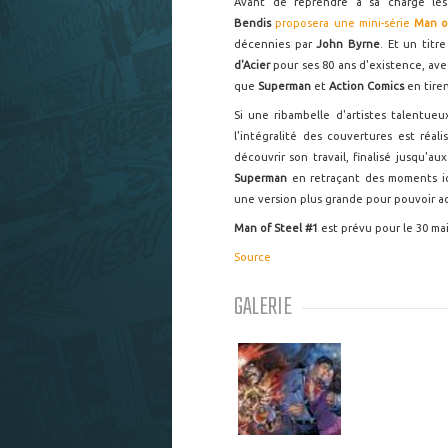
Avant de reprendre à sa charge les
Bendis
proposera une mini-série
Man o
décennies par
John Byrne
. Et un titr
d'Acier
pour ses 80 ans d'existence, av
que
Superman
et
Action Comics
en tire
Si une ribambelle d'artistes talentu
l'intégralité des couvertures est réal
découvrir son travail, finalisé jusqu'
Superman
en retraçant des moments ic
une version plus grande pour pouvoir ad
Man of Steel #1
est prévu pour le 30 ma
Source
GALERIE