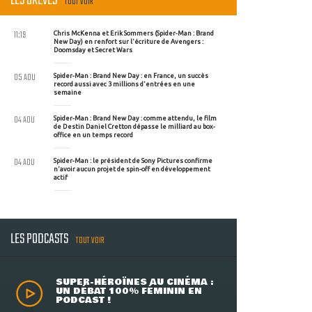
LES BRÈVES
TOUT VOIR
11:19
Chris McKenna et Erik Sommers (Spider-Man : Brand
New Day) en renfort sur l'écriture de Avengers :
Doomsday et Secret Wars
05 AOU
Spider-Man : Brand New Day : en France, un succès
record aussi avec 3 millions d'entrées en une
semaine
04 AOU
Spider-Man : Brand New Day : comme attendu, le film
de Destin Daniel Cretton dépasse le milliard au box-
office en un temps record
04 AOU
Spider-Man : le président de Sony Pictures confirme
n'avoir aucun projet de spin-off en développement
actif
LES PODCASTS
TOUT VOIR
SUPER-HÉROÏNES AU CINÉMA :
UN DÉBAT 100% FÉMININ EN
PODCAST !