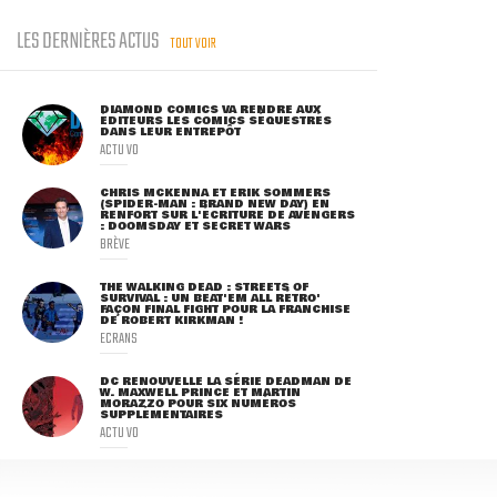
LES DERNIÈRES ACTUS
TOUT VOIR
DIAMOND COMICS VA RENDRE AUX
ÉDITEURS LES COMICS SÉQUESTRÉS
DANS LEUR ENTREPÔT
ACTU VO
CHRIS MCKENNA ET ERIK SOMMERS
(SPIDER-MAN : BRAND NEW DAY) EN
RENFORT SUR L'ÉCRITURE DE AVENGERS
: DOOMSDAY ET SECRET WARS
BRÈVE
THE WALKING DEAD : STREETS OF
SURVIVAL : UN BEAT'EM ALL RÉTRO'
FAÇON FINAL FIGHT POUR LA FRANCHISE
DE ROBERT KIRKMAN !
ECRANS
DC RENOUVELLE LA SÉRIE DEADMAN DE
W. MAXWELL PRINCE ET MARTIN
MORAZZO POUR SIX NUMÉROS
SUPPLÉMENTAIRES
ACTU VO