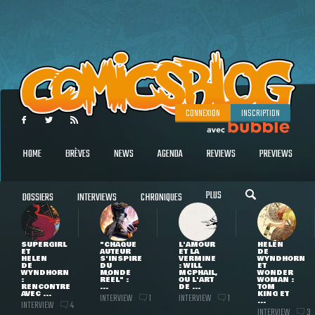
CONNEXION
INSCRIPTION
HOME
BRÈVES
NEWS
AGENDA
REVIEWS
PREVIEWS
PLUS
DOSSIERS
INTERVIEWS
CHRONIQUES
SUPERGIRL
"CHAQUE
L'AMOUR
HELEN
ET
AUTEUR
ET LA
DE
HELEN
S'INSPIRE
VERMINE
WYNDHORN
DE
DU
: WILL
ET
WYNDHORN
MONDE
MCPHAIL,
WONDER
:
RÉEL" :
OU L'ART
WOMAN :
RENCONTRE
...
DE ...
TOM
AVEC ...
KING ET
INTERVIEW
INTERVIEW
1
1
...
INTERVIEW
4
INTERVIEW
3