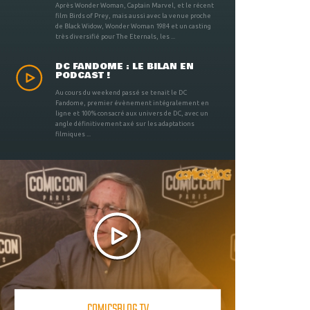
Après Wonder Woman, Captain Marvel, et le récent
film Birds of Prey, mais aussi avec la venue proche
de Black Widow, Wonder Woman 1984 et un casting
très diversifié pour The Eternals, les ...
DC FANDOME : LE BILAN EN
PODCAST !
Au cours du weekend passé se tenait le DC
Fandome, premier évènement intégralement en
ligne et 100% consacré aux univers de DC, avec un
angle définitivement axé sur les adaptations
filmiques ...