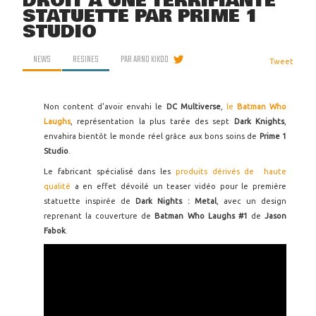
DROIT À UNE TERRIFIANTE
STATUETTE PAR PRIME 1
STUDIO
NEWS
RESINES
PAR
ARNO KIKOO
Tweet
Non content d'avoir envahi le
DC Multiverse
,
le
Batman Who
Laughs
, représentation la plus tarée des sept
Dark Knights
,
envahira bientôt le monde réel grâce aux bons soins de
Prime 1
Studio
.
Le fabricant spécialisé dans les
produits dérivés de haute
qualité
a en effet dévoilé un teaser vidéo pour le première
statuette inspirée de
Dark Nights : Metal
, avec un design
reprenant la couverture de
Batman Who Laughs #1
de
Jason
Fabok
.