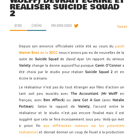
WOLFF) DEVRAIT ÉCRIRE ET
RÉALISER SUICIDE SQUAD
2
NEWS
CINÉMA
PAR
ARNO KIKOO
Tweet
Depuis son annonce officialisée cette été au cours du
panel
Warner Bros
de la
SDCC
nous n'avions pas eu de nouvelles de la
suite de
Suicide Squad
de
David Ayer
. Un rapport du sérieux
Variety
change la donne aujourd'hui puisque
Gavin O'Connor
a
été choisi par le studio pour réaliser
Suicide Squad 2
et en
écrire le scénario.
Le réalisateur n'est pas du tout étranger aux films d'action un
tant soit peu musclés avec
The Accountant
(
Mr Wolff
en
français, avec
Ben Affleck
) ou
Jane Got A Gun
(avec
Natalie
Portman
). Selon le rapport de
Variety
, l'accord entre le
réalisateur et le studio n'est pas encore finalisé mais il est
suggéré que cela se fera incessamment sous peu. Voilà qui met
à priori fin
aux différentes rumeurs
sur les potentiels
réalisateurs
et devrait donner un coup de fouet à la production