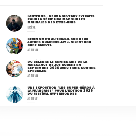
LANTERNS : DEUX NOUVEAUX EXTRAITS
POUR LA SÉRIE HBO MAX SUR LES
MATINALES DES ETATS-UNIS
BRÈVE
KEVIN SMITH AU TRAVAIL SUR DEUX
AUTRES NUMÉROS JAY & SILENT BOB
CHEZ MARVEL
ACTU VO
DC CÉLÈBRE LE CENTENAIRE DE LA
NAISSANCE DE JOE KUBERT EN
SEPTEMBRE 2026 AVEC TROIS SORTIES
SPÉCIALES
ACTU VO
UNE EXPOSITION "LES SUPER-HÉROS À
LA FRANÇAISE" POUR L'ÉDITION 2026
DU FESTIVAL HYPERMONDES
ACTU VF