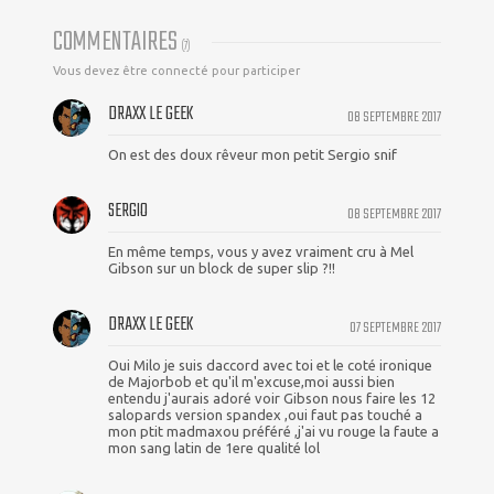
COMMENTAIRES
(
7
)
Vous devez être connecté pour participer
DRAXX LE GEEK
08 SEPTEMBRE 2017
On est des doux rêveur mon petit Sergio snif
SERGIO
08 SEPTEMBRE 2017
En même temps, vous y avez vraiment cru à Mel
Gibson sur un block de super slip ?!!
DRAXX LE GEEK
07 SEPTEMBRE 2017
Oui Milo je suis daccord avec toi et le coté ironique
de Majorbob et qu'il m'excuse,moi aussi bien
entendu j'aurais adoré voir Gibson nous faire les 12
salopards version spandex ,oui faut pas touché a
mon ptit madmaxou préféré ,j'ai vu rouge la faute a
mon sang latin de 1ere qualité lol