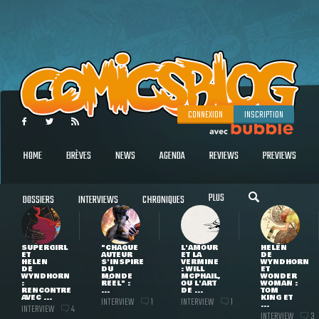
CONNEXION
INSCRIPTION
HOME
BRÈVES
NEWS
AGENDA
REVIEWS
PREVIEWS
PLUS
DOSSIERS
INTERVIEWS
CHRONIQUES
SUPERGIRL
"CHAQUE
L'AMOUR
HELEN
ET
AUTEUR
ET LA
DE
HELEN
S'INSPIRE
VERMINE
WYNDHORN
DE
DU
: WILL
ET
WYNDHORN
MONDE
MCPHAIL,
WONDER
:
RÉEL" :
OU L'ART
WOMAN :
RENCONTRE
...
DE ...
TOM
AVEC ...
KING ET
INTERVIEW
INTERVIEW
1
1
...
INTERVIEW
4
INTERVIEW
3