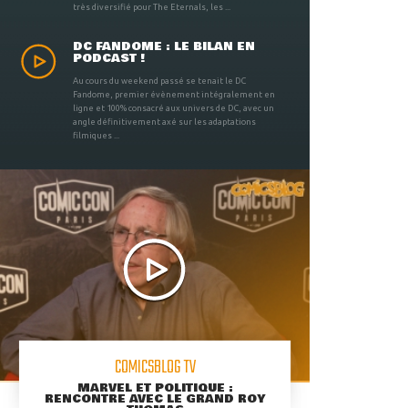
très diversifié pour The Eternals, les ...
DC FANDOME : LE BILAN EN
PODCAST !
Au cours du weekend passé se tenait le DC
Fandome, premier évènement intégralement en
ligne et 100% consacré aux univers de DC, avec un
angle définitivement axé sur les adaptations
filmiques ...
COMICSBLOG TV
MARVEL ET POLITIQUE :
RENCONTRE AVEC LE GRAND ROY