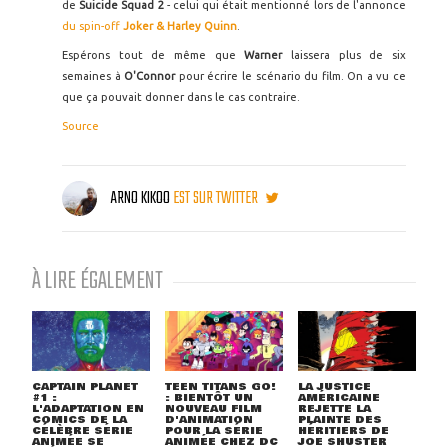
de
Suicide Squad 2
- celui qui était mentionné lors de l'annonce
du spin-off
Joker & Harley Quinn
.
Espérons tout de même que
Warner
laissera plus de six
semaines à
O'Connor
pour écrire le scénario du film. On a vu ce
que ça pouvait donner dans le cas contraire.
Source
ARNO KIKOO
EST SUR TWITTER
À LIRE ÉGALEMENT
CAPTAIN PLANET
TEEN TITANS GO!
LA JUSTICE
#1 :
: BIENTÔT UN
AMÉRICAINE
L'ADAPTATION EN
NOUVEAU FILM
REJETTE LA
COMICS DE LA
D'ANIMATION
PLAINTE DES
CÉLÈBRE SÉRIE
POUR LA SÉRIE
HÉRITIERS DE
ANIMÉE SE
ANIMÉE CHEZ DC
JOE SHUSTER