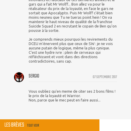
gars qui a fait Mr Wolff... Bon allez va pour le
réalisateur du prix de la loyauté, en face le gars ne
sortait que Apocalypto. Puis Mr Wolff c'était bien
moins neuneu que Tu ne tueras point hein ! On va
maintenir le haut niveau de qualité de la franchise
Suicide Squad 2 en recrutant le copain de Ben qu'on
pousse à la sortie.
Je comprends mieux pourquoi les revirements du
DCEU m'énervent plus que ceux de SW : je ne vois
aucune putain de logique, même la plus cynique.
C'est une hydre ivre : plein de cerveaux qui
réfléchissent et vont dans des directions
contradictoires, sans cap.
SERGIO
07 SEPTEMBRE 2017
Vous oubliez qu'en meme de citer ses 2 bons films !
le prix de la loyauté et Warrior.
Non, parce que le mec peut en faire aussi...
LES BRÈVES
TOUT VOIR