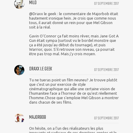
MILO
07 SEPTEMBRE 2017
@Draxx le geek : le commentaire de Majorbob était
hautement ironique hein. Je crois que comme nous
tous, il aurait donné un rein pour que Mel Gibson
soit à la réal.
Gavin O'Connor ça fait moins rêver, mais Jane Got A
Gun était sympa (surtout vu le bordel monstre que
ça a été jusqu'au début du tournage), et puis
Warrior, quoi. S'il retrouve son niveau, ça pourrait
être pas trop mal. Mais j'y crois moyen.
DRAXX LE GEEK
07 SEPTEMBRE 2017
Tu ne tueras point un film neuneu? Je trouve plutôt
que c'est un pur exercice de style
cinématographique qui allie une certaine vision de
l'humanitee face a l'horreur de ce qu'est réellement
l'homme.Chose que s'emploie Mel Gibson a montrer
dans chacun de ses films.
MAJORBOB
07 SEPTEMBRE 2017
On hésite, on a l'un des réalisateurs les plus
innovants et radicaux de ces dernières années et le