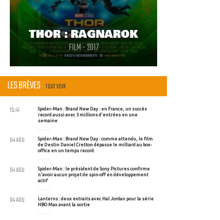
THOR : RAGNAROK
FILM - 2017
LES BRÈVES
TOUT VOIR
15:41
Spider-Man : Brand New Day : en France, un succès
record aussi avec 3 millions d'entrées en une
semaine
04 AOU
Spider-Man : Brand New Day : comme attendu, le film
de Destin Daniel Cretton dépasse le milliard au box-
office en un temps record
04 AOU
Spider-Man : le président de Sony Pictures confirme
n'avoir aucun projet de spin-off en développement
actif
04 AOU
Lanterns : deux extraits avec Hal Jordan pour la série
HBO Max avant la sortie