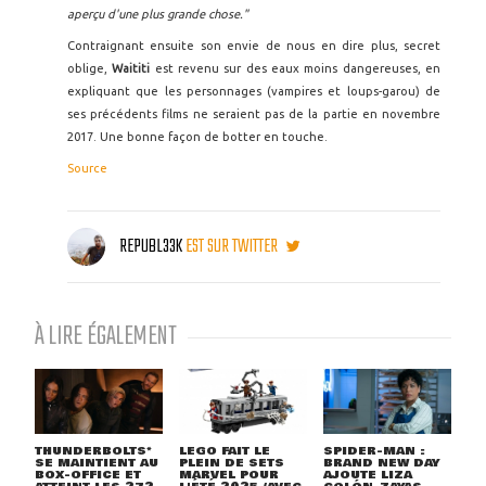
aperçu d'une plus grande chose."
Contraignant ensuite son envie de nous en dire plus, secret
oblige,
Waititi
est revenu sur des eaux moins dangereuses, en
expliquant que les personnages (vampires et loups-garou) de
ses précédents films ne seraient pas de la partie en novembre
2017. Une bonne façon de botter en touche.
Source
REPUBL33K
EST SUR TWITTER
À LIRE ÉGALEMENT
THUNDERBOLTS*
LEGO FAIT LE
SPIDER-MAN :
SE MAINTIENT AU
PLEIN DE SETS
BRAND NEW DAY
BOX-OFFICE ET
MARVEL POUR
AJOUTE LIZA