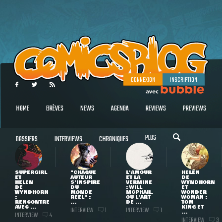
CONNEXION
INSCRIPTION
HOME
BRÈVES
NEWS
AGENDA
REVIEWS
PREVIEWS
PLUS
DOSSIERS
INTERVIEWS
CHRONIQUES
SUPERGIRL
"CHAQUE
L'AMOUR
HELEN
ET
AUTEUR
ET LA
DE
HELEN
S'INSPIRE
VERMINE
WYNDHORN
DE
DU
: WILL
ET
WYNDHORN
MONDE
MCPHAIL,
WONDER
:
RÉEL" :
OU L'ART
WOMAN :
RENCONTRE
...
DE ...
TOM
AVEC ...
KING ET
INTERVIEW
INTERVIEW
1
1
...
INTERVIEW
4
INTERVIEW
3