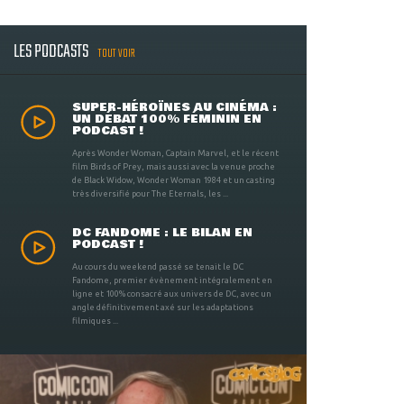
LES PODCASTS
TOUT VOIR
SUPER-HÉROÏNES AU CINÉMA :
UN DÉBAT 100% FÉMININ EN
PODCAST !
Après Wonder Woman, Captain Marvel, et le récent
film Birds of Prey, mais aussi avec la venue proche
de Black Widow, Wonder Woman 1984 et un casting
très diversifié pour The Eternals, les ...
DC FANDOME : LE BILAN EN
PODCAST !
Au cours du weekend passé se tenait le DC
Fandome, premier évènement intégralement en
ligne et 100% consacré aux univers de DC, avec un
angle définitivement axé sur les adaptations
filmiques ...