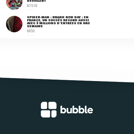
DÉVOILENT
ACTU VO
SPIDER-MAN : BRAND NEW DAY : EN
FRANCE, UN SUCCÈS RECORD AUSSI
AVEC 3 MILLIONS D'ENTRÉES EN UNE
SEMAINE
BRÈVE