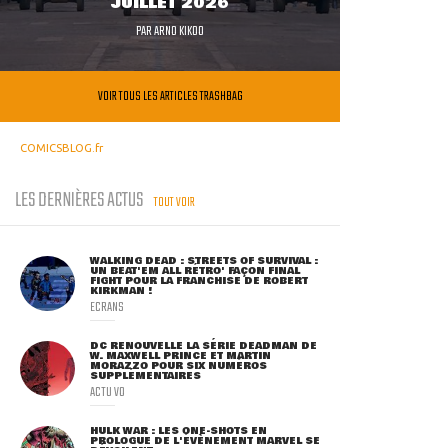
JUILLET 2026
PAR
ARNO KIKOO
VOIR TOUS LES ARTICLES TRASHBAG
COMICSBLOG.fr
LES DERNIÈRES ACTUS
TOUT VOIR
WALKING DEAD : STREETS OF SURVIVAL :
UN BEAT'EM ALL RÉTRO' FAÇON FINAL
FIGHT POUR LA FRANCHISE DE ROBERT
KIRKMAN !
ECRANS
DC RENOUVELLE LA SÉRIE DEADMAN DE
W. MAXWELL PRINCE ET MARTIN
MORAZZO POUR SIX NUMÉROS
SUPPLÉMENTAIRES
ACTU VO
HULK WAR : LES ONE-SHOTS EN
PROLOGUE DE L'ÉVÈNEMENT MARVEL SE