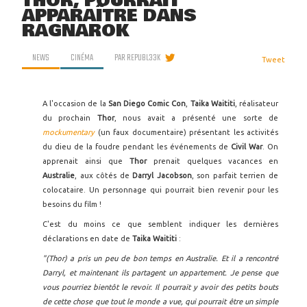
THOR, POURRAIT
APPARAÎTRE DANS
RAGNAROK
NEWS
CINÉMA
PAR
REPUBL33K
Tweet
A l'occasion de la
San Diego Comic Con
,
Taika Waititi
, réalisateur
du prochain
Thor
, nous avait a présenté une sorte de
mockumentary
(un faux documentaire) présentant les activités
du dieu
de la foudre pendant les événements de
Civil War
. On
apprenait ainsi que
Thor
prenait quelques vacances en
Australie
, aux côtés de
Darryl Jacobson
, son parfait terrien de
colocataire. Un personnage qui pourrait bien revenir pour les
besoins du film !
C'est du moins ce que semblent indiquer les dernières
déclarations en date de
Taika Waititi
:
"(Thor) a pris un peu de bon temps en Australie. Et il a rencontré
Darryl, et maintenant ils partagent un appartement. Je pense que
vous pourriez bientôt le revoir. Il pourrait y avoir des petits bouts
de cette chose que tout le monde a vue, qui pourrait être un simple