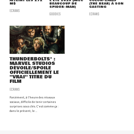
ATTEINT LES 272
L'ÉTÉ 2025 (AVEC
COLÓN-ZAYAS
M$
BEAUCOUP DE
(THE BEAR) À SON
SPIDER-MAN)
CASTING
ECRANS
GOODIES
ECRANS
THUNDERBOLTS* :
MARVEL STUDIOS
DÉVOILE/SPOILE
OFFICIELLEMENT LE
''VRAI'' TITRE DU
FILM
ECRANS
Forcément, à l'heure des réseaux
sociaux, difficile de tenir certaines
surprises sous clés. C'est comme ça :
dans le présent, le ...