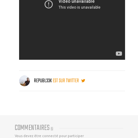
REPUBL33K
EST SUR TWITTER
COMMENTAIRES
(
5
)
Vous devez être connecté pour participer