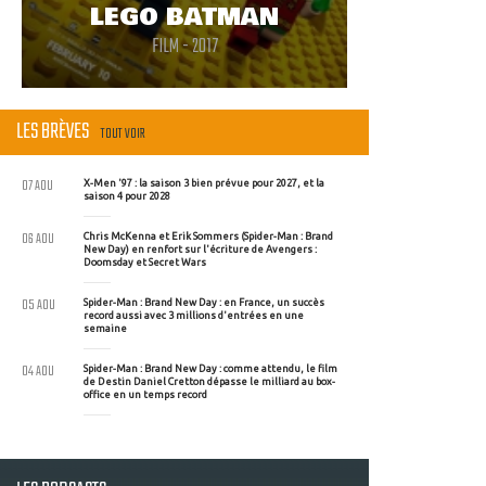
LEGO BATMAN
FILM - 2017
LES BRÈVES
TOUT VOIR
07 AOU
X-Men '97 : la saison 3 bien prévue pour 2027, et la
saison 4 pour 2028
06 AOU
Chris McKenna et Erik Sommers (Spider-Man : Brand
New Day) en renfort sur l'écriture de Avengers :
Doomsday et Secret Wars
05 AOU
Spider-Man : Brand New Day : en France, un succès
record aussi avec 3 millions d'entrées en une
semaine
04 AOU
Spider-Man : Brand New Day : comme attendu, le film
de Destin Daniel Cretton dépasse le milliard au box-
office en un temps record