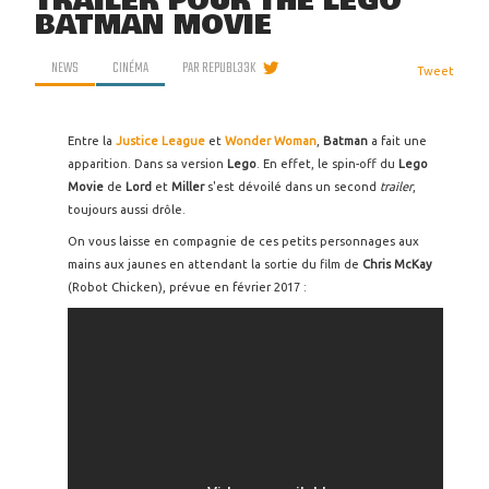
TRAILER POUR THE LEGO
BATMAN MOVIE
NEWS
CINÉMA
PAR
REPUBL33K
Tweet
Entre la
Justice League
et
Wonder Woman
,
Batman
a fait une
apparition. Dans sa version
Lego
. En effet, le spin-off du
Lego
Movie
de
Lord
et
Miller
s'est dévoilé dans un second
trailer
,
toujours aussi drôle.
On vous laisse en compagnie de ces petits personnages aux
mains aux jaunes en attendant la sortie du film de
Chris McKay
(Robot Chicken), prévue en février 2017 :