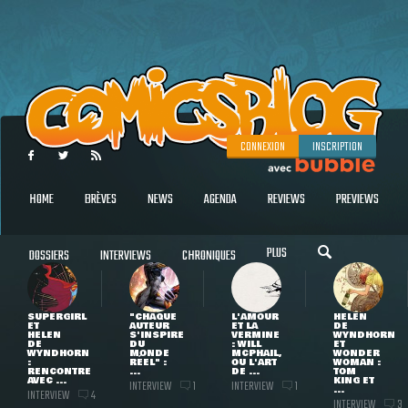
CONNEXION
INSCRIPTION
HOME
BRÈVES
NEWS
AGENDA
REVIEWS
PREVIEWS
PLUS
DOSSIERS
INTERVIEWS
CHRONIQUES
SUPERGIRL
"CHAQUE
L'AMOUR
HELEN
ET
AUTEUR
ET LA
DE
HELEN
S'INSPIRE
VERMINE
WYNDHORN
DE
DU
: WILL
ET
WYNDHORN
MONDE
MCPHAIL,
WONDER
:
RÉEL" :
OU L'ART
WOMAN :
RENCONTRE
...
DE ...
TOM
AVEC ...
KING ET
INTERVIEW
INTERVIEW
1
1
...
INTERVIEW
4
INTERVIEW
3