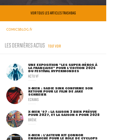
VOIR TOUS LES ARTICLES TRASHBAG
COMICSBLOG.fr
LES DERNIÈRES ACTUS
TOUT VOIR
UNE EXPOSITION "LES SUPER-HÉROS À
LA FRANÇAISE" POUR L'ÉDITION 2026
DU FESTIVAL HYPERMONDES
ACTU VF
X-MEN : SADIE SINK CONFIRME SON
RETOUR POUR LE FILM DE JAKE
SCHREIER
ECRANS
X-MEN '97 : LA SAISON 3 BIEN PRÉVUE
POUR 2027, ET LA SAISON 4 POUR 2028
BRÈVE
X-MEN : L'ACTEUR KIT CONNOR
EMBAUCHÉ POUR LE RÔLE DE CYCLOPS