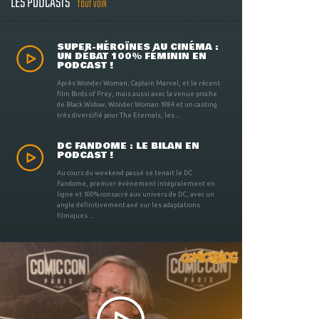
LES PODCASTS
TOUT VOIR
SUPER-HÉROÏNES AU CINÉMA :
UN DÉBAT 100% FÉMININ EN
PODCAST !
Après Wonder Woman, Captain Marvel, et le récent
film Birds of Prey, mais aussi avec la venue proche
de Black Widow, Wonder Woman 1984 et un casting
très diversifié pour The Eternals, les ...
DC FANDOME : LE BILAN EN
PODCAST !
Au cours du weekend passé se tenait le DC
Fandome, premier évènement intégralement en
ligne et 100% consacré aux univers de DC, avec un
angle définitivement axé sur les adaptations
filmiques ...