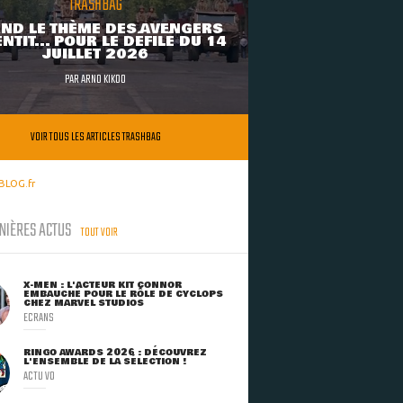
TRASHBAG
ND LE THÈME DES AVENGERS
NTIT... POUR LE DÉFILÉ DU 14
JUILLET 2026
PAR
ARNO KIKOO
VOIR TOUS LES ARTICLES TRASHBAG
BLOG.fr
NIÈRES ACTUS
TOUT VOIR
X-MEN : L'ACTEUR KIT CONNOR
EMBAUCHÉ POUR LE RÔLE DE CYCLOPS
CHEZ MARVEL STUDIOS
ECRANS
RINGO AWARDS 2026 : DÉCOUVREZ
L'ENSEMBLE DE LA SÉLECTION !
ACTU VO