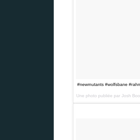
#newmutants #wolfsbane #rahne
Une photo publiée par Josh Bo