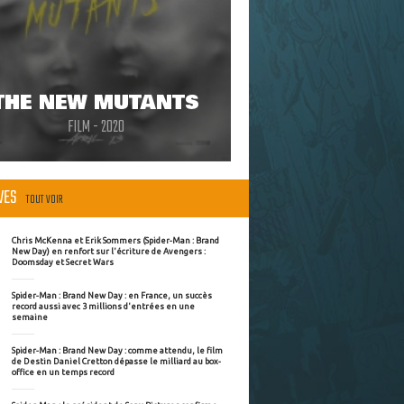
THE NEW MUTANTS
FILM - 2020
ÈVES
TOUT VOIR
Chris McKenna et Erik Sommers (Spider-Man : Brand
New Day) en renfort sur l'écriture de Avengers :
Doomsday et Secret Wars
Spider-Man : Brand New Day : en France, un succès
record aussi avec 3 millions d'entrées en une
semaine
Spider-Man : Brand New Day : comme attendu, le film
de Destin Daniel Cretton dépasse le milliard au box-
office en un temps record