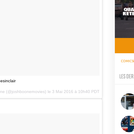
QUA
RETE
COMICS
LES DER
sinclair
one (@joshboonemovies) le
3 Mai 2016 à 10h40 PDT