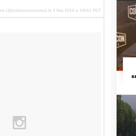
one (@joshboonemovies) le
3 Mai 2016 à 19h51 PDT
R