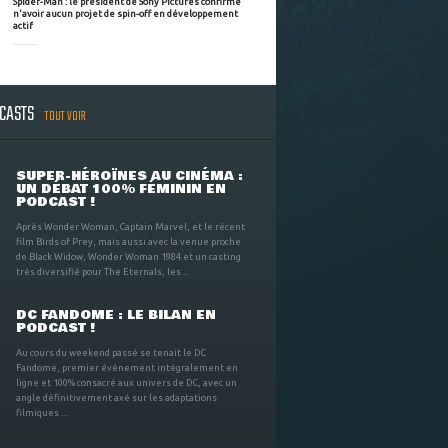
Spider-Man : le président de Sony Pictures confirme
n'avoir aucun projet de spin-off en développement
actif
DCASTS
TOUT VOIR
SUPER-HÉROÏNES AU CINÉMA :
UN DÉBAT 100% FÉMININ EN
PODCAST !
Après Wonder Woman, Captain Marvel, et le récent
film Birds of Prey, mais aussi avec la venue proche
de Black Widow, Wonder Woman 1984 et un casting
très diversifié pour The Eternals, les ...
DC FANDOME : LE BILAN EN
PODCAST !
Au cours du weekend passé se tenait le DC
Fandome, premier évènement intégralement en
ligne et 100% consacré aux univers de DC, avec un
angle définitivement axé sur les adaptations
filmiques ...