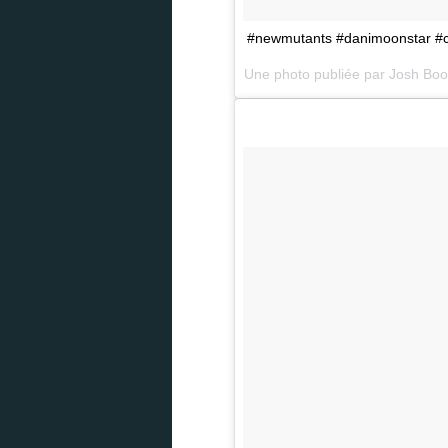
#newmutants #danimoonstar #ch
Une photo publiée par Josh Bo