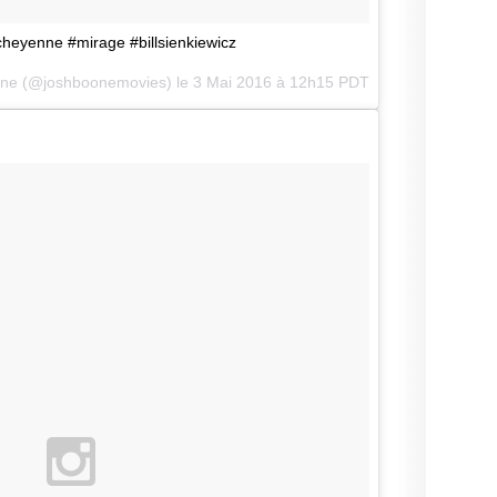
eyenne #mirage #billsienkiewicz
one (@joshboonemovies) le
3 Mai 2016 à 12h15 PDT