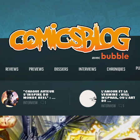
PL
REVIEWS
PREVIEWS
DOSSIERS
INTERVIEWS
CHRONIQUES
"CHAQUE AUTEUR
L'AMOUR ET LA
S'INSPIRE DU
VERMINE : WILL
MONDE RÉEL" : ...
MCPHAIL, OU L'ART
DE ...
INTERVIEW
1
INTERVIEW
1