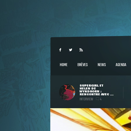
HOME
BRÈVES
NEWS
AGENDA
SUPERGIRL ET
HELEN DE
WYNDHORN :
RENCONTRE AVEC ...
INTERVIEW
4