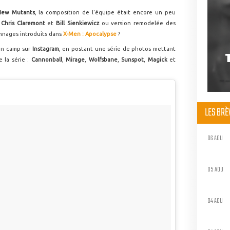
New Mutants
, la composition de l'équipe était encore un peu
e
Chris Claremont
et
Bill Sienkiewicz
ou version remodelée des
nnages introduits dans
X-Men : Apocalypse
?
son camp sur
Instagram
, en postant une série de photos mettant
 la série :
Cannonball
,
Mirage
,
Wolfsbane
,
Sunspot
,
Magick
et
LES BR
06 AOU
05 AOU
04 AOU