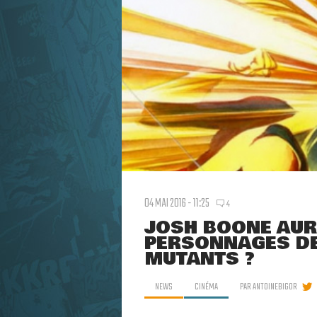
04 MAI 2016 - 11:25
4
JOSH BOONE AURA
PERSONNAGES DE
MUTANTS ?
NEWS
CINÉMA
PAR
ANTOINEBIGOR