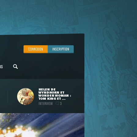
CONNEXION
INSCRIPTION
US
HELEN DE
WYNDHORN ET
WONDER WOMAN :
TOM KING ET ...
INTERVIEW
3