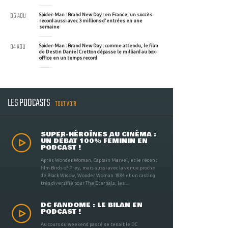
05 AOU
Spider-Man : Brand New Day : en France, un succès
record aussi avec 3 millions d'entrées en une
semaine
04 AOU
Spider-Man : Brand New Day : comme attendu, le film
de Destin Daniel Cretton dépasse le milliard au box-
office en un temps record
LES PODCASTS
TOUT VOIR
SUPER-HÉROÏNES AU CINÉMA :
UN DÉBAT 100% FÉMININ EN
PODCAST !
Après Wonder Woman, Captain Marvel, et le récent
film Birds of Prey, mais aussi avec la venue proche
de Black Widow, Wonder Woman 1984 et un casting
très diversifié pour The Eternals, les ...
DC FANDOME : LE BILAN EN
PODCAST !
Au cours du weekend passé se tenait le DC