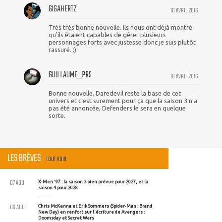
GIGAHERTZ
16 AVRIL 2016
Très très bonne nouvelle. Ils nous ont déjà montré
qu'ils étaient capables de gérer plusieurs
personnages forts avec justesse donc je suis plutôt
rassuré. :)
GUILLAUME_PRS
16 AVRIL 2016
Bonne nouvelle, Daredevil reste la base de cet
univers et c'est surement pour ça que la saison 3 n'a
pas été annoncée, Defenders le sera en quelque
sorte.
LES BRÈVES
TOUT VOIR
07 AOU
X-Men '97 : la saison 3 bien prévue pour 2027, et la
saison 4 pour 2028
06 AOU
Chris McKenna et Erik Sommers (Spider-Man : Brand
New Day) en renfort sur l'écriture de Avengers :
Doomsday et Secret Wars