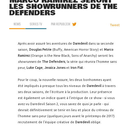
MARCO RAMIREZ SERONT
LES SHOWRUNNERS DE THE
DEFENDERS
NEWS
SERIES TV
PAR
REPUBL33K
Tweet
Après avoir assuré les aventures de
Daredevil
dans sa seconde
saison,
Douglas Petrie
(Buffy, American Horror Story) et
Marco
Ramirez
(Orange is the New Black, Sons of Anarchy) seront les
showrunners
de
The Defenders
, la série qui réunira l'homme sans
peur,
Luke Cage
,
Jessica Jones
et
Iron Fist
.
Pour le coup, la nouvelle rassure, les deux bonhommes ayant
été impliqués à presque tous les niveaux de
Daredevil
à travers
ses deux saisons, de l'écriture à la production. Leur présence
est également un indice quant à l'intrigue de ce show - si vous
avez vu Daredevil Saison 2, vous savez de quoi je parle - qui
devrait définitivement se tenir en lieu et place du créneau de
l'homme sans peur (quelques jours avant le printemps de 2017)
recrutement de l'équipe créative de
Daredevil
oblige.