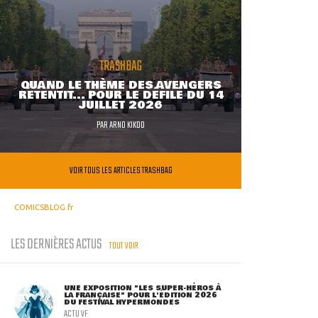
TRASHBAG
QUAND LE THÈME DES AVENGERS
RETENTIT... POUR LE DÉFILÉ DU 14
JUILLET 2026
PAR
ARNO KIKOO
VOIR TOUS LES ARTICLES TRASHBAG
COMICSBLOG.fr
LES DERNIÈRES ACTUS
TOUT VOIR
UNE EXPOSITION "LES SUPER-HÉROS À
LA FRANÇAISE" POUR L'ÉDITION 2026
DU FESTIVAL HYPERMONDES
ACTU VF