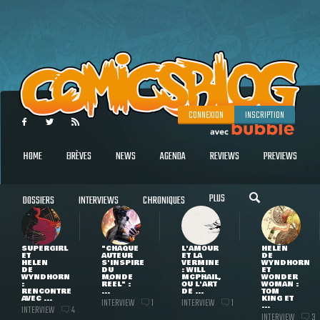
CONNEXION
INSCRIPTION
HOME
BRÈVES
NEWS
AGENDA
REVIEWS
PREVIEWS
PLUS
DOSSIERS
INTERVIEWS
CHRONIQUES
SUPERGIRL
"CHAQUE
L'AMOUR
HELEN
ET
AUTEUR
ET LA
DE
HELEN
S'INSPIRE
VERMINE
WYNDHORN
DE
DU
: WILL
ET
WYNDHORN
MONDE
MCPHAIL,
WONDER
:
RÉEL" :
OU L'ART
WOMAN :
RENCONTRE
...
DE ...
TOM
AVEC ...
KING ET
INTERVIEW
INTERVIEW
1
1
...
INTERVIEW
4
INTERVIEW
3