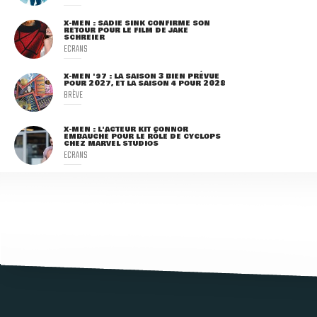
X-MEN : SADIE SINK CONFIRME SON
RETOUR POUR LE FILM DE JAKE
SCHREIER
ECRANS
X-MEN '97 : LA SAISON 3 BIEN PRÉVUE
POUR 2027, ET LA SAISON 4 POUR 2028
BRÈVE
X-MEN : L'ACTEUR KIT CONNOR
EMBAUCHÉ POUR LE RÔLE DE CYCLOPS
CHEZ MARVEL STUDIOS
ECRANS