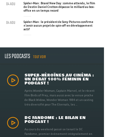
04 AOU
Spider-Man : Brand New Day : comme attendu, le film
de Destin Daniel Cretton dépasse le milliard au box-
office en un temps record
04 AOU
Spider-Man : le président de Sony Pictures confirme
n'avoir aucun projet de spin-off en développement
actif
LES PODCASTS
TOUT VOIR
SUPER-HÉROÏNES AU CINÉMA :
UN DÉBAT 100% FÉMININ EN
PODCAST !
Après Wonder Woman, Captain Marvel, et le récent
film Birds of Prey, mais aussi avec la venue proche
de Black Widow, Wonder Woman 1984 et un casting
très diversifié pour The Eternals, les ...
DC FANDOME : LE BILAN EN
PODCAST !
Au cours du weekend passé se tenait le DC
Fandome, premier évènement intégralement en