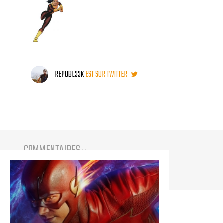
REPUBL33K
EST SUR TWITTER
COMMENTAIRES
(
0
)
Vous devez être connecté pour participer