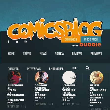
CONNEXION
INSCRIPTION
HOME
BRÈVES
NEWS
AGENDA
REVIEWS
PREVIEWS
PLUS
DOSSIERS
INTERVIEWS
CHRONIQUES
SUPERGIRL
"CHAQUE
L'AMOUR
HELEN
ET
AUTEUR
ET LA
DE
HELEN
S'INSPIRE
VERMINE
WYNDHORN
DE
DU
: WILL
ET
WYNDHORN
MONDE
MCPHAIL,
WONDER
:
RÉEL" :
OU L'ART
WOMAN :
RENCONTRE
...
DE ...
TOM
AVEC ...
KING ET
INTERVIEW
INTERVIEW
1
1
...
INTERVIEW
4
INTERVIEW
3