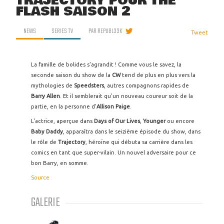
TRAJECTORY POUR THE
FLASH SAISON 2
NEWS
SERIES TV
PAR
REPUBL33K
Tweet
La famille de bolides s'agrandit ! Comme vous le savez, la
seconde saison du show de la
CW
tend de plus en plus vers la
mythologies de
Speedsters
, autres compagnons rapides de
Barry
Allen
. Et il semblerait qu'un nouveau coureur soit de la
partie, en la personne d'
Allison Paige
.
L'actrice, aperçue dans
Days of Our Lives
,
Younger
ou encore
Baby Daddy
, apparaîtra dans le seizième épisode du show, dans
le rôle de
Trajectory
, héroïne qui débuta sa carrière dans les
comics en tant que super-vilain. Un nouvel adversaire pour ce
bon Barry, en somme.
Source
GALERIE