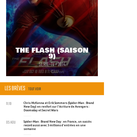
THE FLASH (SAISON
9)
SERIE-TV - 2014
LES BRÈVES
TOUT VOIR
11:19
Chris McKenna et Erik Sommers (Spider-Man : Brand
New Day) en renfort sur l'écriture de Avengers :
Doomsday et Secret Wars
05 AOU
Spider-Man : Brand New Day : en France, un succès
record aussi avec 3 millions d'entrées en une
semaine