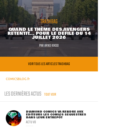
TRASHBAG
QUAND LE THÈME DES AVENGERS
RETENTIT... POUR LE DÉFILÉ DU 14
JUILLET 2026
PAR
ARNO KIKOO
VOIR TOUS LES ARTICLES TRASHBAG
COMICSBLOG.fr
LES DERNIÈRES ACTUS
TOUT VOIR
DIAMOND COMICS VA RENDRE AUX
ÉDITEURS LES COMICS SÉQUESTRÉS
DANS LEUR ENTREPÔT
ACTU VO