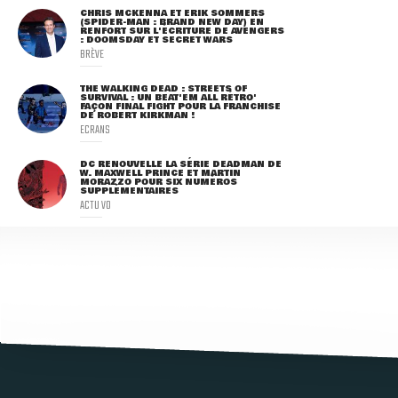
CHRIS MCKENNA ET ERIK SOMMERS
(SPIDER-MAN : BRAND NEW DAY) EN
RENFORT SUR L'ÉCRITURE DE AVENGERS
: DOOMSDAY ET SECRET WARS
BRÈVE
THE WALKING DEAD : STREETS OF
SURVIVAL : UN BEAT'EM ALL RÉTRO'
FAÇON FINAL FIGHT POUR LA FRANCHISE
DE ROBERT KIRKMAN !
ECRANS
DC RENOUVELLE LA SÉRIE DEADMAN DE
W. MAXWELL PRINCE ET MARTIN
MORAZZO POUR SIX NUMÉROS
SUPPLÉMENTAIRES
ACTU VO