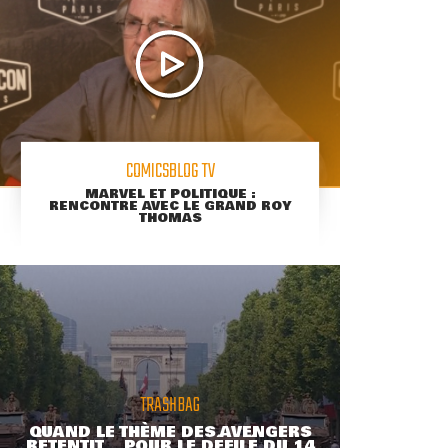
COMICSBLOG TV
MARVEL ET POLITIQUE :
RENCONTRE AVEC LE GRAND ROY
THOMAS
TRASHBAG
QUAND LE THÈME DES AVENGERS
RETENTIT... POUR LE DÉFILÉ DU 14