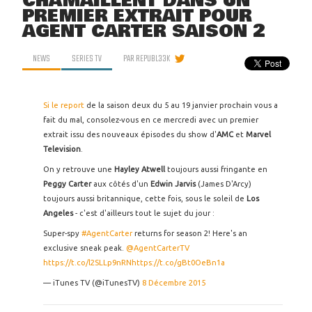
CHAMAILLENT DANS UN
PREMIER EXTRAIT POUR
AGENT CARTER SAISON 2
NEWS
SERIES TV
PAR
REPUBL33K
Si le report
de la saison deux du 5 au 19 janvier prochain vous a
fait du mal, consolez-vous en ce mercredi avec un premier
extrait issu des nouveaux épisodes du show d'
AMC
et
Marvel
Television
.
On y retrouve une
Hayley Atwell
toujours aussi fringante en
Peggy Carter
aux côtés d'un
Edwin Jarvis
(James D'Arcy)
toujours aussi britannique, cette fois, sous le soleil de
Los
Angeles
- c'est d'ailleurs tout le sujet du jour :
Super-spy
#AgentCarter
returns for season 2! Here's an
exclusive sneak peak.
@AgentCarterTV
https://t.co/l2SLLp9nRN
https://t.co/gBt0OeBn1a
— iTunes TV (@iTunesTV)
8 Décembre 2015