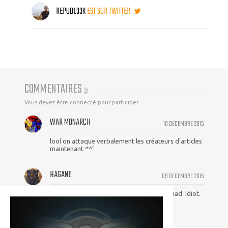
REPUBL33K
EST SUR TWITTER
COMMENTAIRES
(
2
)
Vous devez être connecté pour participer
WAR MONARCH
10 DECEMBRE 2015
lool on attaque verbalement les créateurs d'articles
maintenant ^^"
HAGANE
09 DECEMBRE 2015
ABC, pas AMC. AMC, c'est The Walking Dead. Idiot.