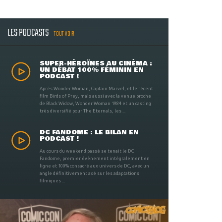
LES PODCASTS
TOUT VOIR
SUPER-HÉROÏNES AU CINÉMA :
UN DÉBAT 100% FÉMININ EN
PODCAST !
Après Wonder Woman, Captain Marvel, et le récent
film Birds of Prey, mais aussi avec la venue proche
de Black Widow, Wonder Woman 1984 et un casting
très diversifié pour The Eternals, les ...
DC FANDOME : LE BILAN EN
PODCAST !
Au cours du weekend passé se tenait le DC
Fandome, premier évènement intégralement en
ligne et 100% consacré aux univers de DC, avec un
angle définitivement axé sur les adaptations
filmiques ...