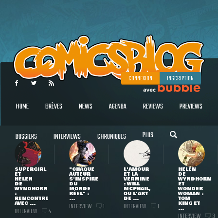
CONNEXION
INSCRIPTION
HOME
BRÈVES
NEWS
AGENDA
REVIEWS
PREVIEWS
PLUS
DOSSIERS
INTERVIEWS
CHRONIQUES
SUPERGIRL
"CHAQUE
L'AMOUR
HELEN
ET
AUTEUR
ET LA
DE
HELEN
S'INSPIRE
VERMINE
WYNDHORN
DE
DU
: WILL
ET
WYNDHORN
MONDE
MCPHAIL,
WONDER
:
RÉEL" :
OU L'ART
WOMAN :
RENCONTRE
...
DE ...
TOM
AVEC ...
KING ET
INTERVIEW
INTERVIEW
1
1
...
INTERVIEW
4
INTERVIEW
3