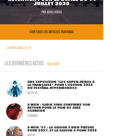
JUILLET 2026
PAR
ARNO KIKOO
VOIR TOUS LES ARTICLES TRASHBAG
COMICSBLOG.fr
LES DERNIÈRES ACTUS
TOUT VOIR
UNE EXPOSITION "LES SUPER-HÉROS À
LA FRANÇAISE" POUR L'ÉDITION 2026
DU FESTIVAL HYPERMONDES
ACTU VF
X-MEN : SADIE SINK CONFIRME SON
RETOUR POUR LE FILM DE JAKE
SCHREIER
ECRANS
X-MEN '97 : LA SAISON 3 BIEN PRÉVUE
POUR 2027, ET LA SAISON 4 POUR 2028
BRÈVE