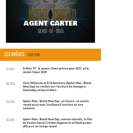
AGENT CARTER
SERIE-TV - 2015
LES BRÈVES
TOUT VOIR
07 AOU
X-Men '97 : la saison 3 bien prévue pour 2027, et la
saison 4 pour 2028
06 AOU
Chris McKenna et Erik Sommers (Spider-Man : Brand
New Day) en renfort sur l'écriture de Avengers :
Doomsday et Secret Wars
05 AOU
Spider-Man : Brand New Day : en France, un succès
record aussi avec 3 millions d'entrées en une
semaine
04 AOU
Spider-Man : Brand New Day : comme attendu, le film
de Destin Daniel Cretton dépasse le milliard au box-
office en un temps record