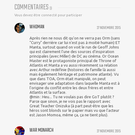
COMMENTAIRES
(
3
)
Vous devez être connecté pour participer
WHOMAN
27 NOVEMBRE 2015
Après rien ne nous dit qu'on ne verra pas Orm (sans
"Curry" derrière car lui n'est pas à moitié humain) ET
Manta, surtout quand on voit le run de Geoff Johns
qui est clairement l'une des sources d'inspiration
principales (avec Miller) de DC au cinéma. Or Ocean
Master est le protagoniste principal de Throne of
Atlantis et Manta a vu aussi récemment sa relation
avec Arthur redéfinie (histoires de famille là aussi
mais également héritage et patrimoine atlante). Vu
que dans TOA, Orm était manipulé, on peut
envisager une adaptation dans laquelle Manta est à
l'origine du conflit entre les deux frères et entre
Atlantis et la surface.
@min : Heu... Tu ne voulais pas dire GoT plutôt ?
Parce que sinon, je ne vois pas le rapport avec
Great Teacher Onizuka (à part peut-être que les
héros sont blonds sur le papier mais vu que l'acteur
est Jason Momoa, même ça, ça ne tient plus).
WAR MONARCH
27 NOVEMBRE 2015