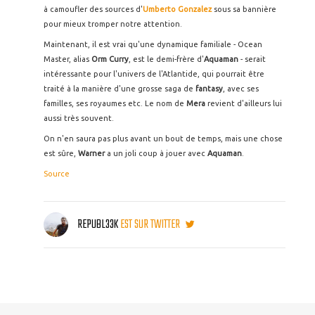
à camoufler des sources d'
Umberto Gonzalez
sous sa bannière
pour mieux tromper notre attention.
Maintenant, il est vrai qu'une dynamique familiale - Ocean
Master, alias
Orm Curry
, est le demi-frère d'
Aquaman
- serait
intéressante pour l'univers de l'Atlantide, qui pourrait être
traité à la manière d'une grosse saga de
fantasy
, avec ses
familles, ses royaumes etc. Le nom de
Mera
revient d'ailleurs lui
aussi très souvent.
On n'en saura pas plus avant un bout de temps, mais une chose
est sûre,
Warner
a un joli coup à jouer avec
Aquaman
.
Source
REPUBL33K
EST SUR TWITTER