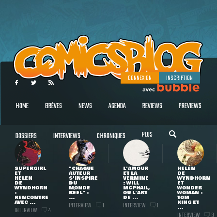
CONNEXION
INSCRIPTION
HOME
BRÈVES
NEWS
AGENDA
REVIEWS
PREVIEWS
PLUS
DOSSIERS
INTERVIEWS
CHRONIQUES
SUPERGIRL
"CHAQUE
L'AMOUR
HELEN
ET
AUTEUR
ET LA
DE
HELEN
S'INSPIRE
VERMINE
WYNDHORN
DE
DU
: WILL
ET
WYNDHORN
MONDE
MCPHAIL,
WONDER
:
RÉEL" :
OU L'ART
WOMAN :
RENCONTRE
...
DE ...
TOM
AVEC ...
KING ET
INTERVIEW
INTERVIEW
1
1
...
INTERVIEW
4
INTERVIEW
3