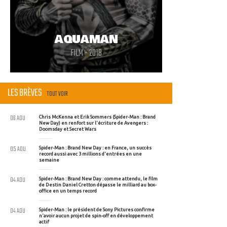
AQUAMAN
FILM - 2018
LES BRÈVES
TOUT VOIR
06 AOU
Chris McKenna et Erik Sommers (Spider-Man : Brand
New Day) en renfort sur l'écriture de Avengers :
Doomsday et Secret Wars
05 AOU
Spider-Man : Brand New Day : en France, un succès
record aussi avec 3 millions d'entrées en une
semaine
04 AOU
Spider-Man : Brand New Day : comme attendu, le film
de Destin Daniel Cretton dépasse le milliard au box-
office en un temps record
04 AOU
Spider-Man : le président de Sony Pictures confirme
n'avoir aucun projet de spin-off en développement
actif