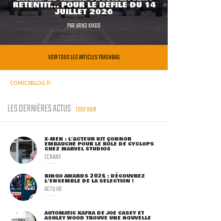
RETENTIT... POUR LE DÉFILÉ DU 14
JUILLET 2026
PAR
ARNO KIKOO
VOIR TOUS LES ARTICLES TRASHBAG
COMICSBLOG.fr
LES DERNIÈRES ACTUS
TOUT VOIR
X-MEN : L'ACTEUR KIT CONNOR
EMBAUCHÉ POUR LE RÔLE DE CYCLOPS
CHEZ MARVEL STUDIOS
ECRANS
RINGO AWARDS 2026 : DÉCOUVREZ
L'ENSEMBLE DE LA SÉLECTION !
ACTU VO
AUTOMATIC KAFKA DE JOE CASEY ET
ASHLEY WOOD TROUVE UNE NOUVELLE