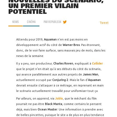
NOUVELLES DU SCÉNARIO,
UN PREMIER VILAIN
POTENTIEL
NEWS
CINÉMA
PAR
REPUBL33K
Tweet
Attendu pour 2019,
Aquaman
n'en est pas moins en
développement actif du côté de
Warner Bros
. Pas étonnant,
donc, de le voir faire surface, sans mauvais jeu de mots, dans les
news de la semaine.
Il y a peu, son producteur,
Charles Roven
, expliquait à
Collider
que le projet n'en était qu'à ses débuts du côté du scénario,
qui avance parallèlement aux autres projets de
James Wan
,
actuellement occupé par
Conjuring 2
. Mais le fan d'
Aquaman
devrait ensuite s'attaquer à ce métrage, en reprenant en main
le scénario actuellement travaillé pour uniformiser tout ça.
Par ailleurs, on apprend, via
Joblo
, que le méchant du film
pourrait ne pas être
Black Manta
, comme certains le pensent
déjà, mais bien
Ocean Master
. Une information à prendre avec
de belles pincettes, puisque le site a de plus en plus tendance