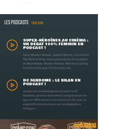
LES PODCASTS
TOUT VOIR
SUPER-HÉROÏNES AU CINÉMA :
UN DÉBAT 100% FÉMININ EN
PODCAST !
Après Wonder Woman, Captain Marvel, et le récent
film Birds of Prey, mais aussi avec la venue proche
de Black Widow, Wonder Woman 1984 et un casting
très diversifié pour The Eternals, les ...
DC FANDOME : LE BILAN EN
PODCAST !
Au cours du weekend passé se tenait le DC
Fandome, premier évènement intégralement en
ligne et 100% consacré aux univers de DC, avec un
angle définitivement axé sur les adaptations
filmiques ...