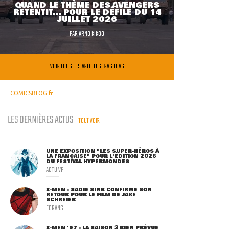
QUAND LE THÈME DES AVENGERS
RETENTIT... POUR LE DÉFILÉ DU 14
JUILLET 2026
PAR
ARNO KIKOO
VOIR TOUS LES ARTICLES TRASHBAG
COMICSBLOG.fr
LES DERNIÈRES ACTUS
TOUT VOIR
UNE EXPOSITION "LES SUPER-HÉROS À
LA FRANÇAISE" POUR L'ÉDITION 2026
DU FESTIVAL HYPERMONDES
ACTU VF
X-MEN : SADIE SINK CONFIRME SON
RETOUR POUR LE FILM DE JAKE
SCHREIER
ECRANS
X-MEN '97 : LA SAISON 3 BIEN PRÉVUE