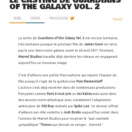
LE CASTING DE GUARDIANS
OF THE GALAXY VOL. 2
NEWS
CINÉMA
PAR
ALEXLECOQ
Tweet
La sortie de
Guardians of the Galaxy Vol. 2
est encore lointaine,
très lointaine puisque le prochain film de
James Gunn
ne verra
pas le jour dans notre galaxie avant le 26 avril 2017. Pourtant,
Marvel Studios
travaille déjà derrière les rideaux en engageant
aujourd'hui un nouveau visage.
C'est d'ailleurs une petite francophone qui rejoint l'équipe du
film puisqu'il s'agit de la québécoise
Pom Klementieff
.
L'actrice
s'est déjà montrée dans de nombreuses productions
françaises comme
Paris à tout prix
ou
les Kaïras
mais aussi dans
des œuvres outre-atlantique avec notamment l'adaptation
américaine de
Old Boy
réalisée par
Spike Lee
. Ce dernier offrait
d'ailleurs son rôle vedette à
Josh Brolin
aujourd'hui violet dans
l'univers de Marvel Studios pour incarner le
"pas vraiment
sympathique"
Thanos
qui devrait se venger... bientôt !