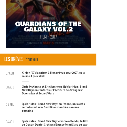
GUARDIANS OF THE
GALAXY VOL.2
FILM - 2017
LES BRÈVES
TOUT VOIR
07 AOU
X-Men '97 : la saison 3 bien prévue pour 2027, et la
saison 4 pour 2028
06 AOU
Chris McKenna et Erik Sommers (Spider-Man : Brand
New Day) en renfort sur l'écriture de Avengers :
Doomsday et Secret Wars
05 AOU
Spider-Man : Brand New Day : en France, un succès
record aussi avec 3 millions d'entrées en une
semaine
04 AOU
Spider-Man : Brand New Day : comme attendu, le film
de Destin Daniel Cretton dépasse le milliard au box-