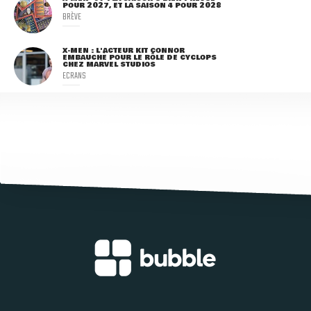
POUR 2027, ET LA SAISON 4 POUR 2028
BRÈVE
X-MEN : L'ACTEUR KIT CONNOR
EMBAUCHÉ POUR LE RÔLE DE CYCLOPS
CHEZ MARVEL STUDIOS
ECRANS