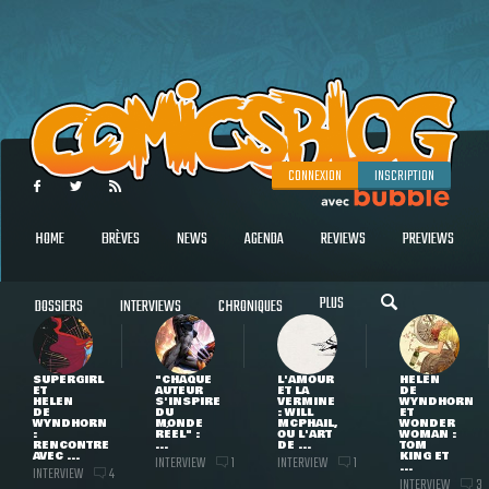
CONNEXION
INSCRIPTION
HOME
BRÈVES
NEWS
AGENDA
REVIEWS
PREVIEWS
PLUS
DOSSIERS
INTERVIEWS
CHRONIQUES
SUPERGIRL
"CHAQUE
L'AMOUR
HELEN
ET
AUTEUR
ET LA
DE
HELEN
S'INSPIRE
VERMINE
WYNDHORN
DE
DU
: WILL
ET
WYNDHORN
MONDE
MCPHAIL,
WONDER
:
RÉEL" :
OU L'ART
WOMAN :
RENCONTRE
...
DE ...
TOM
AVEC ...
KING ET
INTERVIEW
INTERVIEW
1
1
...
INTERVIEW
4
INTERVIEW
3