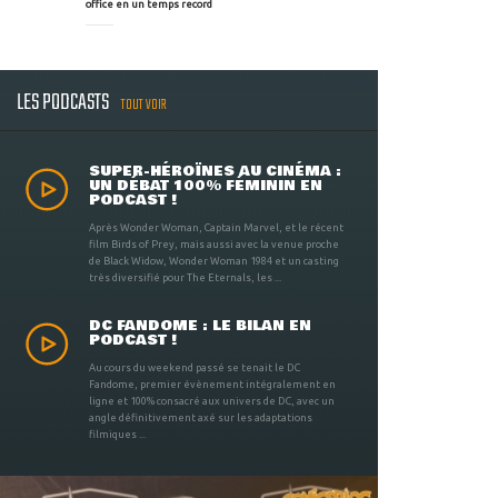
office en un temps record
LES PODCASTS
TOUT VOIR
SUPER-HÉROÏNES AU CINÉMA :
UN DÉBAT 100% FÉMININ EN
PODCAST !
Après Wonder Woman, Captain Marvel, et le récent
film Birds of Prey, mais aussi avec la venue proche
de Black Widow, Wonder Woman 1984 et un casting
très diversifié pour The Eternals, les ...
DC FANDOME : LE BILAN EN
PODCAST !
Au cours du weekend passé se tenait le DC
Fandome, premier évènement intégralement en
ligne et 100% consacré aux univers de DC, avec un
angle définitivement axé sur les adaptations
filmiques ...