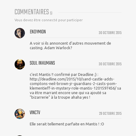
COMMENTAIRES
(
5
)
Vous devez être connecté pour participer
ENDYMION
30 OCTOBRE 2015
A voir si ils annoncent d'autres mouvement de
casting. Adam Warlock?
SOUL INHUMANS
30 OCTOBRE 2015
c'est Mantis !! confirmé par Deadline ;) :
http://deadline.com/2015/10/sand-castle-adds-
comptons-neil-brown-jr-guardians-2-casts-pom-
klementieff-in-mystery-role-mantis-1201597456/ sa
va être marrant encore une qui va ajouté sa
"bizarrerie" à la troupe ahaha yes !
VINCTV
29 OCTOBRE 2015
Elle serait tellement parfaite en Mantis ! :O