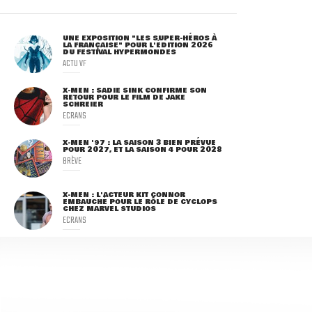
UNE EXPOSITION "LES SUPER-HÉROS À
LA FRANÇAISE" POUR L'ÉDITION 2026
DU FESTIVAL HYPERMONDES
ACTU VF
X-MEN : SADIE SINK CONFIRME SON
RETOUR POUR LE FILM DE JAKE
SCHREIER
ECRANS
X-MEN '97 : LA SAISON 3 BIEN PRÉVUE
POUR 2027, ET LA SAISON 4 POUR 2028
BRÈVE
X-MEN : L'ACTEUR KIT CONNOR
EMBAUCHÉ POUR LE RÔLE DE CYCLOPS
CHEZ MARVEL STUDIOS
ECRANS