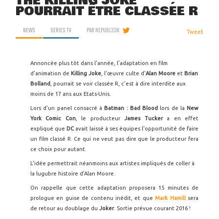
THE KILLING JOKE
POURRAIT ÊTRE CLASSÉE R
NEWS
SERIES TV
PAR
REPUBL33K
Tweet
Annoncée plus tôt dans l'année, l'adaptation en film
d'animation de
Killing Joke
, l'œuvre culte d'
Alan Moore
et
Brian
Bolland
, pourrait se voir classée R, c'est à dire interdite aux
moins de 17 ans aux Etats-Unis.
Lors d'un panel consacré à
Batman : Bad Blood
lors de la
New
York Comic Con
, le producteur
James Tucker
a en effet
expliqué que
DC
avait laissé à ses équipes l'opportunité de faire
un film classé R. Ce qui ne veut pas dire que le producteur fera
ce choix pour autant.
L'idée permettrait néanmoins aux artistes impliqués de coller à
la lugubre histoire d'Alan Moore.
On rappelle que cette adaptation proposera 15 minutes de
prologue en guise de contenu inédit, et que
Mark Hamill
sera
de retour au doublage du
Joker
. Sortie prévue courant 2016 !