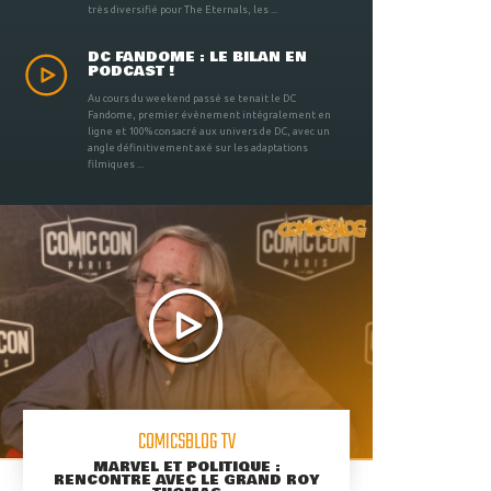
très diversifié pour The Eternals, les ...
DC FANDOME : LE BILAN EN
PODCAST !
Au cours du weekend passé se tenait le DC
Fandome, premier évènement intégralement en
ligne et 100% consacré aux univers de DC, avec un
angle définitivement axé sur les adaptations
filmiques ...
COMICSBLOG TV
MARVEL ET POLITIQUE :
RENCONTRE AVEC LE GRAND ROY