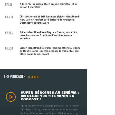
07 AOU
X-Men '97 : la saison 3 bien prévue pour 2027, et la
saison 4 pour 2028
06 AOU
Chris McKenna et Erik Sommers (Spider-Man : Brand
New Day) en renfort sur l'écriture de Avengers :
Doomsday et Secret Wars
05 AOU
Spider-Man : Brand New Day : en France, un succès
record aussi avec 3 millions d'entrées en une
semaine
04 AOU
Spider-Man : Brand New Day : comme attendu, le film
de Destin Daniel Cretton dépasse le milliard au box-
office en un temps record
LES PODCASTS
TOUT VOIR
SUPER-HÉROÏNES AU CINÉMA :
UN DÉBAT 100% FÉMININ EN
PODCAST !
Après Wonder Woman, Captain Marvel, et le récent
film Birds of Prey, mais aussi avec la venue proche
de Black Widow, Wonder Woman 1984 et un casting