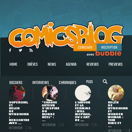
CONNEXION
INSCRIPTION
HOME
BRÈVES
NEWS
AGENDA
REVIEWS
PREVIEWS
PLUS
DOSSIERS
INTERVIEWS
CHRONIQUES
SUPERGIRL
"CHAQUE
L'AMOUR
HELEN
ET
AUTEUR
ET LA
DE
HELEN
S'INSPIRE
VERMINE
WYNDHORN
DE
DU
: WILL
ET
WYNDHORN
MONDE
MCPHAIL,
WONDER
:
RÉEL" :
OU L'ART
WOMAN :
RENCONTRE
...
DE ...
TOM
AVEC ...
KING ET
INTERVIEW
INTERVIEW
1
1
...
INTERVIEW
4
INTERVIEW
3