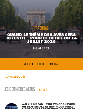
TRASHBAG
QUAND LE THÈME DES AVENGERS
RETENTIT... POUR LE DÉFILÉ DU 14
JUILLET 2026
PAR
ARNO KIKOO
VOIR TOUS LES ARTICLES TRASHBAG
COMICSBLOG.fr
LES DERNIÈRES ACTUS
TOUT VOIR
WALKING DEAD : STREETS OF SURVIVAL :
UN BEAT'EM ALL RÉTRO' FAÇON FINAL