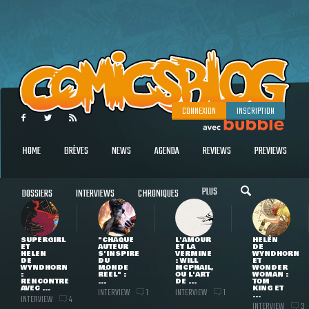
CONNEXION
INSCRIPTION
HOME
BRÈVES
NEWS
AGENDA
REVIEWS
PREVIEWS
PLUS
DOSSIERS
INTERVIEWS
CHRONIQUES
SUPERGIRL
"CHAQUE
L'AMOUR
HELEN
ET
AUTEUR
ET LA
DE
HELEN
S'INSPIRE
VERMINE
WYNDHORN
DE
DU
: WILL
ET
WYNDHORN
MONDE
MCPHAIL,
WONDER
:
RÉEL" :
OU L'ART
WOMAN :
RENCONTRE
...
DE ...
TOM
AVEC ...
KING ET
INTERVIEW
INTERVIEW
1
1
...
INTERVIEW
4
INTERVIEW
3