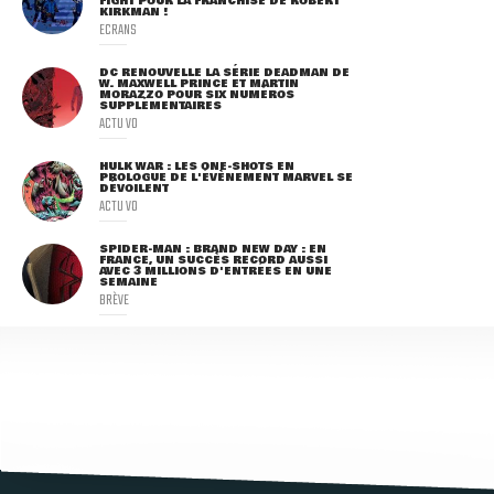
FIGHT POUR LA FRANCHISE DE ROBERT
KIRKMAN !
ECRANS
DC RENOUVELLE LA SÉRIE DEADMAN DE
W. MAXWELL PRINCE ET MARTIN
MORAZZO POUR SIX NUMÉROS
SUPPLÉMENTAIRES
ACTU VO
HULK WAR : LES ONE-SHOTS EN
PROLOGUE DE L'ÉVÈNEMENT MARVEL SE
DÉVOILENT
ACTU VO
SPIDER-MAN : BRAND NEW DAY : EN
FRANCE, UN SUCCÈS RECORD AUSSI
AVEC 3 MILLIONS D'ENTRÉES EN UNE
SEMAINE
BRÈVE