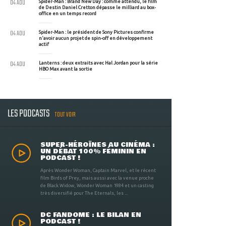
04 AOU
Spider-Man : Brand New Day : comme attendu, le film
de Destin Daniel Cretton dépasse le milliard au box-
office en un temps record
04 AOU
Spider-Man : le président de Sony Pictures confirme
n'avoir aucun projet de spin-off en développement
actif
04 AOU
Lanterns : deux extraits avec Hal Jordan pour la série
HBO Max avant la sortie
LES PODCASTS
TOUT VOIR
SUPER-HÉROÏNES AU CINÉMA :
UN DÉBAT 100% FÉMININ EN
PODCAST !
Après Wonder Woman, Captain Marvel, et le récent
film Birds of Prey, mais aussi avec la venue proche
de Black Widow, Wonder Woman 1984 et un casting
très diversifié pour The Eternals, les ...
DC FANDOME : LE BILAN EN
PODCAST !