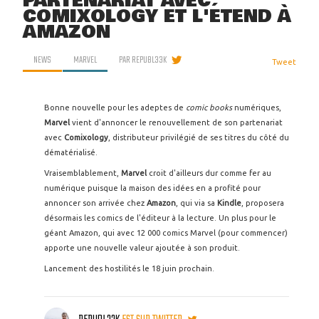
PARTENARIAT AVEC
COMIXOLOGY ET L'ÉTEND À
AMAZON
NEWS
MARVEL
PAR
REPUBL33K
Tweet
Bonne nouvelle pour les adeptes de
comic books
numériques,
Marvel
vient d'annoncer le renouvellement de son partenariat
avec
Comixology
, distributeur privilégié de ses titres du côté du
dématérialisé.
Vraisemblablement,
Marvel
croit d'ailleurs dur comme fer au
numérique puisque la maison des idées en a profité pour
annoncer son arrivée chez
Amazon
, qui via sa
Kindle
, proposera
désormais les comics de l'éditeur à la lecture. Un plus pour le
géant Amazon, qui avec 12 000 comics Marvel (pour commencer)
apporte une nouvelle valeur ajoutée à son produit.
Lancement des hostilités le 18 juin prochain.