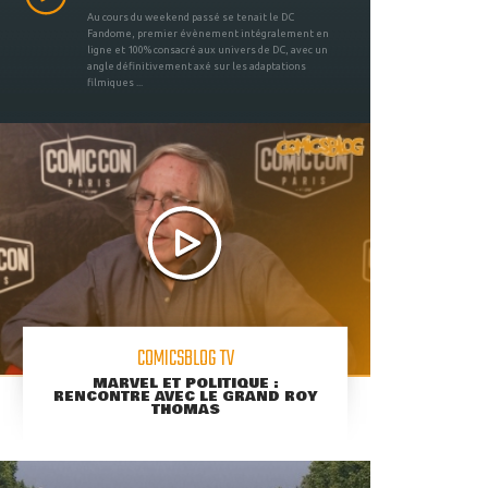
Au cours du weekend passé se tenait le DC
Fandome, premier évènement intégralement en
ligne et 100% consacré aux univers de DC, avec un
angle définitivement axé sur les adaptations
filmiques ...
COMICSBLOG TV
MARVEL ET POLITIQUE :
RENCONTRE AVEC LE GRAND ROY
THOMAS