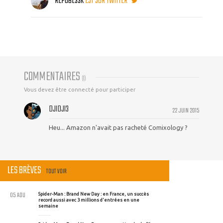
REPUBL33K
EST SUR TWITTER
COMMENTAIRES
(
1
)
Vous devez être connecté pour participer
DJIDJI3
22 JUIN 2015
Heu... Amazon n'avait pas racheté Comixology ?
LES BRÈVES
TOUT VOIR
05 AOU
Spider-Man : Brand New Day : en France, un succès
record aussi avec 3 millions d'entrées en une
semaine