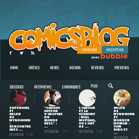
CONNEXION
INSCRIPTION
HOME
BRÈVES
NEWS
AGENDA
REVIEWS
PREVIEWS
PLUS
DOSSIERS
INTERVIEWS
CHRONIQUES
SUPERGIRL
"CHAQUE
L'AMOUR
HELEN
ET
AUTEUR
ET LA
DE
HELEN
S'INSPIRE
VERMINE
WYNDHORN
DE
DU
: WILL
ET
WYNDHORN
MONDE
MCPHAIL,
WONDER
:
RÉEL" :
OU L'ART
WOMAN :
RENCONTRE
...
DE ...
TOM
AVEC ...
KING ET
INTERVIEW
INTERVIEW
1
1
...
INTERVIEW
4
INTERVIEW
3