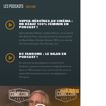
LES PODCASTS
TOUT VOIR
SUPER-HÉROÏNES AU CINÉMA :
UN DÉBAT 100% FÉMININ EN
PODCAST !
Après Wonder Woman, Captain Marvel, et le récent
film Birds of Prey, mais aussi avec la venue proche
de Black Widow, Wonder Woman 1984 et un casting
très diversifié pour The Eternals, les ...
DC FANDOME : LE BILAN EN
PODCAST !
Au cours du weekend passé se tenait le DC
Fandome, premier évènement intégralement en
ligne et 100% consacré aux univers de DC, avec un
angle définitivement axé sur les adaptations
filmiques ...