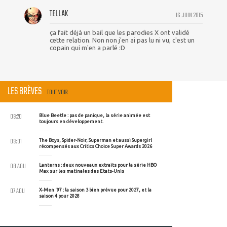
TELLAK
16 JUIN 2015
ça fait déjà un bail que les parodies X ont validé
cette relation. Non non j'en ai pas lu ni vu, c'est un
copain qui m'en a parlé :D
LES BRÈVES
TOUT VOIR
09:20
Blue Beetle : pas de panique, la série animée est
toujours en développement.
09:01
The Boys, Spider-Noir, Superman et aussi Supergirl
récompensés aux Critics Choice Super Awards 2026
08 AOU
Lanterns : deux nouveaux extraits pour la série HBO
Max sur les matinales des Etats-Unis
07 AOU
X-Men '97 : la saison 3 bien prévue pour 2027, et la
saison 4 pour 2028