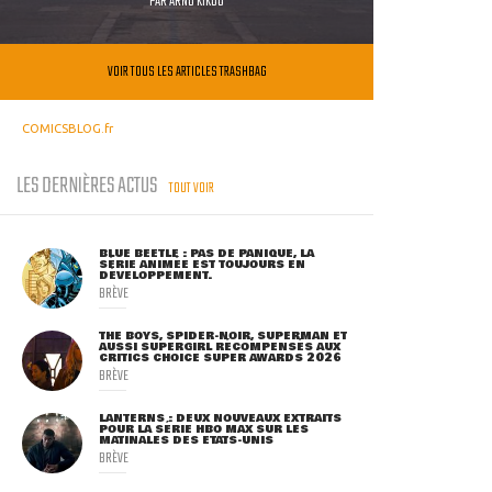
PAR
ARNO KIKOO
VOIR TOUS LES ARTICLES TRASHBAG
COMICSBLOG.fr
LES DERNIÈRES ACTUS
TOUT VOIR
BLUE BEETLE : PAS DE PANIQUE, LA
SÉRIE ANIMÉE EST TOUJOURS EN
DÉVELOPPEMENT.
BRÈVE
THE BOYS, SPIDER-NOIR, SUPERMAN ET
AUSSI SUPERGIRL RÉCOMPENSÉS AUX
CRITICS CHOICE SUPER AWARDS 2026
BRÈVE
LANTERNS : DEUX NOUVEAUX EXTRAITS
POUR LA SÉRIE HBO MAX SUR LES
MATINALES DES ETATS-UNIS
BRÈVE