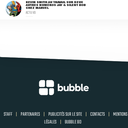
KEVIN SMITH AU TRAVAIL SUR DEUX
AUTRES NUMÉROS JAY & SILENT BOB
CHEZ MARVEL
ACTU VO
STAFF
|
PARTENAIRES
|
PUBLICITÉS SUR LE SITE
|
CONTACTS
|
MENTIONS
LÉGALES
|
BUBBLE BD