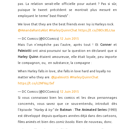
pas. La relation serait-elle officielle pour autant ? Pas si sûr,
puisque le tweet précédent se montrait plus mesuré en
employant le terme"
best friends
" :
We love that they are the best friends ever. Ivy is Harleys rock.
@AmandaRantsAlot
#HarleyQuinnChat
https://t.co/38Oc8SJJsa
— DC Comics (@DCComics)
12 Juin 2015
Mais l'un n'empêche pas l'autre, après tout ! Et
Conner
et
Palmiotti
ont ainsi poursuivi sur la question en déclarant que si
Harley Quinn
étaient amoureuse, elle était loyale, peu importe
le compagnon, ou, en substance, la compagne :
When Harley falls in love, she falls in love hard and loyally no
matter who they are.
@jpalmiotti
#HarleyQuinnChat
https://t.co/c2NF6qJ5xf
— DC Comics (@DCComics)
12 Juin 2015
Si vous connaissez bien les comics et les deux personnages
concernés, vous savez que ce sous-entendu, introduit dès
l'épisode
"Harley & Ivy"
de
Batman : The Animated Series
(1993)
est développé depuis quelques années déjà dans des cartoons,
films animés et bien des
comic books
. Rien de nouveau, donc.