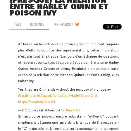
(PRESQUE) LA RELATION
ENTRE HARLEY QUINN ET
POISON IVY
NEWS
DC COMICS
PAR
REPUBL33K
A l'heure où les éditeurs de comics grand public font toujours
plus d'efforts du côté des représentations, cette information
n'est pas tout à fait superflue. Lors d'un échange de questions
et réponses sur twitter, l'équipe créative derrière la série
Harley
Quinn
,
Amanda Conner
et
Jimmy Palmiotti
, a en quelque sorte
canonisé la relation entre
Harleen Quinzel
et
Pamela Isley
, alias
Poison Ivy
:
Yes, they are Girlfriends without the jealousy of monogamy.
@jpalmiotti
@AmandaRantsAlot
#HarleyQuinnChat
https://t.co/n86jApADCi
— DC Comics (@DCComics)
12 Juin 2015
Si l'ambigüité pouvait encore subsister -
"girlfriend"
pouvant
simplement désigner une amie dans la langue de Shakespeare -
le "G" majuscule et la remarque sur la monogamie ne trompent