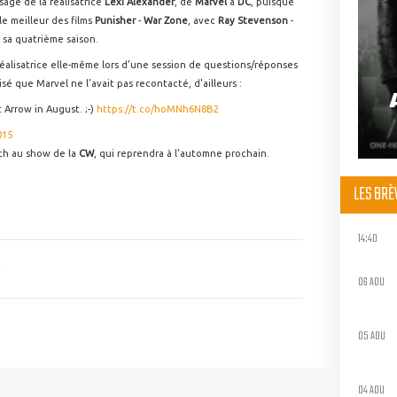
sage de la réalisatrice
Lexi Alexander
, de
Marvel
à
DC
, puisque
le meilleur des films
Punisher
-
War Zone
, avec
Ray Stevenson
-
 sa quatrième saison.
réalisatrice elle-même lors d'une session de questions/réponses
isé que Marvel ne l'avait pas recontacté, d'ailleurs :
 Arrow in August. ;-)
https://t.co/hoMNh6N8B2
015
ch au show de la
CW
, qui reprendra à l'automne prochain.
LES BR
14:40
06 AOU
05 AOU
04 AOU