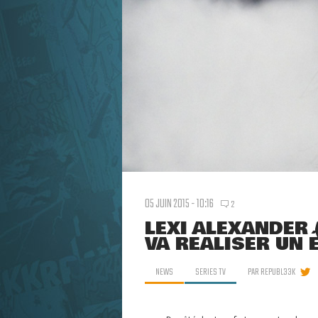
05 JUIN 2015 - 10:16
2
LEXI ALEXANDER 
VA RÉALISER UN
NEWS
SERIES TV
PAR
REPUBL33K