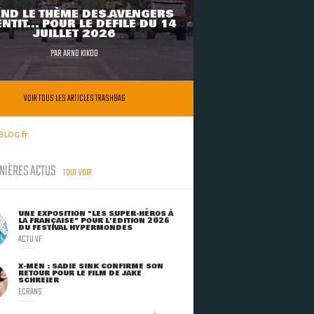
ND LE THÈME DES AVENGERS
NTIT... POUR LE DÉFILÉ DU 14
JUILLET 2026
PAR
ARNO KIKOO
VOIR TOUS LES ARTICLES TRASHBAG
BLOG.fr
NIÈRES ACTUS
TOUT VOIR
UNE EXPOSITION "LES SUPER-HÉROS À
LA FRANÇAISE" POUR L'ÉDITION 2026
DU FESTIVAL HYPERMONDES
ACTU VF
X-MEN : SADIE SINK CONFIRME SON
RETOUR POUR LE FILM DE JAKE
SCHREIER
ECRANS