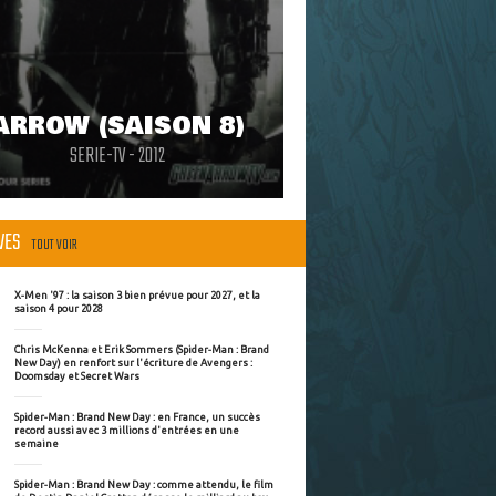
ARROW (SAISON 8)
SERIE-TV - 2012
ÈVES
TOUT VOIR
X-Men '97 : la saison 3 bien prévue pour 2027, et la
saison 4 pour 2028
Chris McKenna et Erik Sommers (Spider-Man : Brand
New Day) en renfort sur l'écriture de Avengers :
Doomsday et Secret Wars
Spider-Man : Brand New Day : en France, un succès
record aussi avec 3 millions d'entrées en une
semaine
Spider-Man : Brand New Day : comme attendu, le film