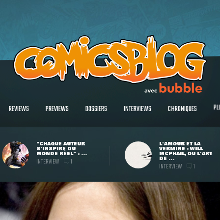
PL
REVIEWS
PREVIEWS
DOSSIERS
INTERVIEWS
CHRONIQUES
"CHAQUE AUTEUR
L'AMOUR ET LA
S'INSPIRE DU
VERMINE : WILL
MONDE RÉEL" : ...
MCPHAIL, OU L'ART
DE ...
INTERVIEW
1
INTERVIEW
1