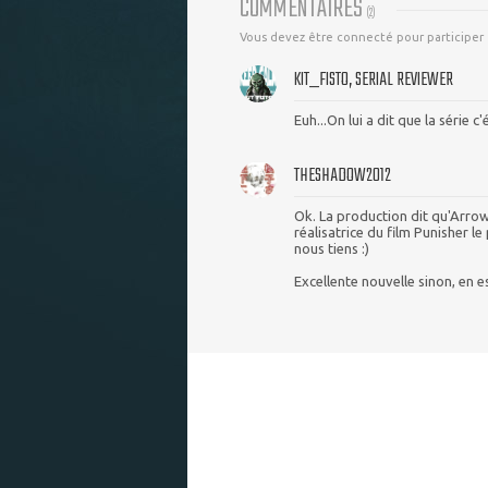
COMMENTAIRES
(
2
)
Vous devez être connecté pour participer
KIT_FISTO, SERIAL REVIEWER
Euh...On lui a dit que la série c
THESHADOW2012
Ok. La production dit qu'Arrow 
réalisatrice du film Punisher le
nous tiens :)
Excellente nouvelle sinon, en 