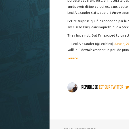
Du côté des transferts, on notera le pas
après avoir dirigé ce qui est sans doute 
Lexi Alexander s'attaquera à
Arrow
pour
Petite surprise qui fut annoncée par la 
avec sens fans, dans laquelle elle a préc
They have not. But I'm excited to direct
— Lexi Alexander (@Lexialex)
June 4, 2
Voilà qui devrait amener un peu de pun
Source
REPUBL33K
EST SUR TWITTER