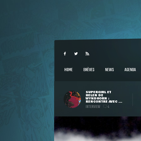
HOME
BRÈVES
NEWS
AGENDA
SUPERGIRL ET
HELEN DE
WYNDHORN :
RENCONTRE AVEC ...
INTERVIEW
4