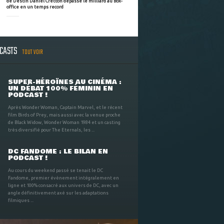
de Destin Daniel Cretton dépasse le milliard au box-
office en un temps record
DCASTS
TOUT VOIR
SUPER-HÉROÏNES AU CINÉMA :
UN DÉBAT 100% FÉMININ EN
PODCAST !
Après Wonder Woman, Captain Marvel, et le récent
film Birds of Prey, mais aussi avec la venue proche
de Black Widow, Wonder Woman 1984 et un casting
très diversifié pour The Eternals, les ...
DC FANDOME : LE BILAN EN
PODCAST !
Au cours du weekend passé se tenait le DC
Fandome, premier évènement intégralement en
ligne et 100% consacré aux univers de DC, avec un
angle définitivement axé sur les adaptations
filmiques ...