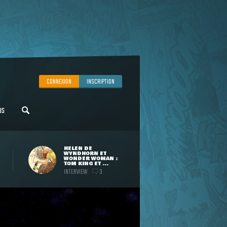
CONNEXION
INSCRIPTION
US
HELEN DE
WYNDHORN ET
WONDER WOMAN :
TOM KING ET ...
INTERVIEW
3