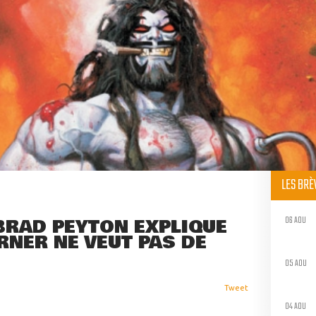
LES BR
06 AOU
BRAD PEYTON EXPLIQUE
RNER NE VEUT PAS DE
05 AOU
Tweet
04 AOU