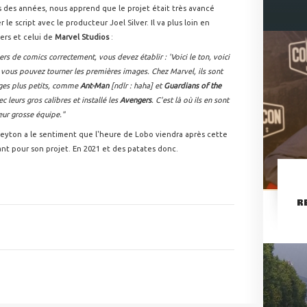
s des années, nous apprend que le projet était très avancé
le script avec le producteur Joel Silver. Il va plus loin en
ers et celui de
Marvel Studios
:
ers de comics correctement, vous devez établir : 'Voici le ton, voici
à vous pouvez tourner les premières images. Chez Marvel, ils sont
ages plus petits, comme
Ant-Man
[ndlr : haha] et
Guardians of the
leurs gros calibres et installé les
Avengers
. C'est là où ils en sont
eur grosse équipe."
 Peyton a le sentiment que l'heure de Lobo viendra après cette
fiant pour son projet. En 2021 et des patates donc.
R