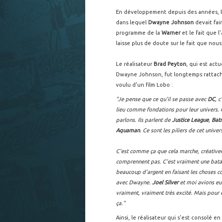
En développement depuis des années, l
dans lequel
Dwayne Johnson
devait fai
programme de la
Warner
et le fait que l
laisse plus de doute sur le fait que nou
Le réalisateur
Brad Peyton
, qui est ac
Dwayne Johnson, fut longtemps rattaché
voulu d'un film Lobo :
"Je pense que ce qu'il se passe avec
DC
, 
lieu comme fondations pour leur univers. C
parlons. Ils parlent de
Justice League
,
Bat
Aquaman
. Ce sont les piliers de cet univer
C'est comme ça que cela marche, créativem
comprennent pas. C'est vraiment une batail
beaucoup d'argent en faisant les choses cor
avec Dwayne.
Joel Silver
et moi avions eu 
vraiment, vraiment très excité. Mais pour e
ça."
Ainsi, le réalisateur qui s'est consolé e