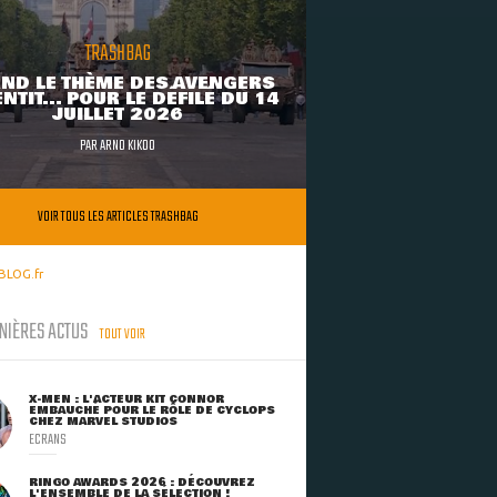
TRASHBAG
ND LE THÈME DES AVENGERS
NTIT... POUR LE DÉFILÉ DU 14
JUILLET 2026
PAR
ARNO KIKOO
VOIR TOUS LES ARTICLES TRASHBAG
BLOG.fr
NIÈRES ACTUS
TOUT VOIR
X-MEN : L'ACTEUR KIT CONNOR
EMBAUCHÉ POUR LE RÔLE DE CYCLOPS
CHEZ MARVEL STUDIOS
ECRANS
RINGO AWARDS 2026 : DÉCOUVREZ
L'ENSEMBLE DE LA SÉLECTION !