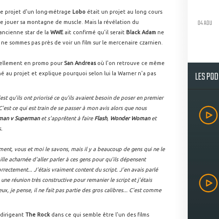
e projet d'un long-métrage
Lobo
était un projet au long cours
04 AOU
re jouer sa montagne de muscle. Mais la révélation du
'ancienne star de la
WWE
ait confirmé qu'il serait
Black Adam
ne
s ne sommes pas près de voir un film sur le mercenaire czarnien.
tuellement en promo pour
San Andreas
où l'on retrouve ce même
LES PO
 au projet et explique pourquoi selon lui la Warner n'a pas
c'est qu'ils ont priorisé ce qu'ils avaient besoin de poser en premier
'est ce qui est train de se passer à mon avis alors que nous
man v Superman
et s'apprêtent à faire
Flash
,
Wonder Woman
et
s.
ent, vous et moi le savons, mais il y a beaucoup de gens qui ne le
le acharnée d'aller parler à ces gens pour qu'ils dépensent
rectement... J'étais vraiment content du script. J'en avais parlé
une réunion très constructive pour remanier le script et j'étais
ux, je pense, il ne fait pas partie des gros calibres... C'est comme
n dirigeant
The Rock
dans ce qui semble être l'un des films