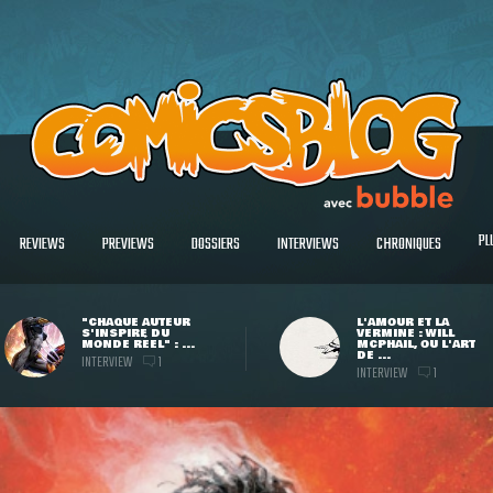
PL
REVIEWS
PREVIEWS
DOSSIERS
INTERVIEWS
CHRONIQUES
"CHAQUE AUTEUR
L'AMOUR ET LA
S'INSPIRE DU
VERMINE : WILL
MONDE RÉEL" : ...
MCPHAIL, OU L'ART
DE ...
INTERVIEW
1
INTERVIEW
1