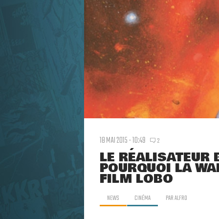
18 MAI 2015 - 10:49
2
LE RÉALISATEUR 
POURQUOI LA WA
FILM LOBO
NEWS
CINÉMA
PAR
ALFRO