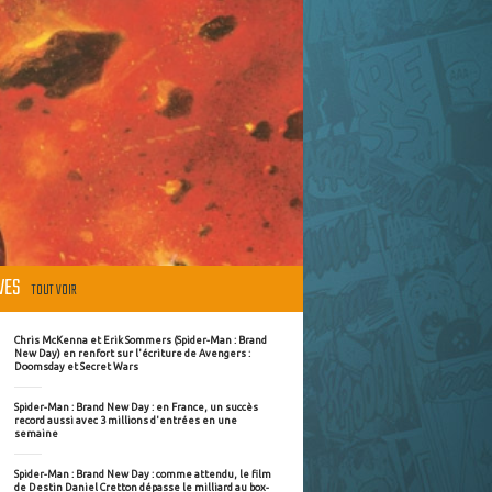
ÈVES
TOUT VOIR
Chris McKenna et Erik Sommers (Spider-Man : Brand
New Day) en renfort sur l'écriture de Avengers :
Doomsday et Secret Wars
Spider-Man : Brand New Day : en France, un succès
record aussi avec 3 millions d'entrées en une
semaine
Spider-Man : Brand New Day : comme attendu, le film
de Destin Daniel Cretton dépasse le milliard au box-