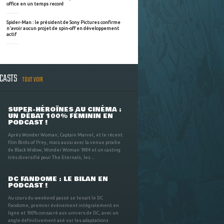
office en un temps record
Spider-Man : le président de Sony Pictures confirme
n'avoir aucun projet de spin-off en développement
actif
DCASTS
TOUT VOIR
SUPER-HÉROÏNES AU CINÉMA :
UN DÉBAT 100% FÉMININ EN
PODCAST !
Après Wonder Woman, Captain Marvel, et le récent
film Birds of Prey, mais aussi avec la venue proche
de Black Widow, Wonder Woman 1984 et un casting
très diversifié pour The Eternals, les ...
DC FANDOME : LE BILAN EN
PODCAST !
Au cours du weekend passé se tenait le DC
Fandome, premier évènement intégralement en
ligne et 100% consacré aux univers de DC, avec un
angle définitivement axé sur les adaptations