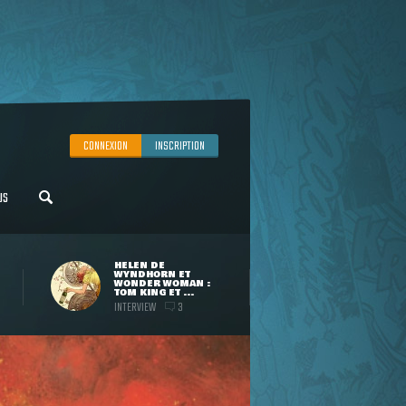
CONNEXION
INSCRIPTION
US
HELEN DE
WYNDHORN ET
WONDER WOMAN :
TOM KING ET ...
INTERVIEW
3