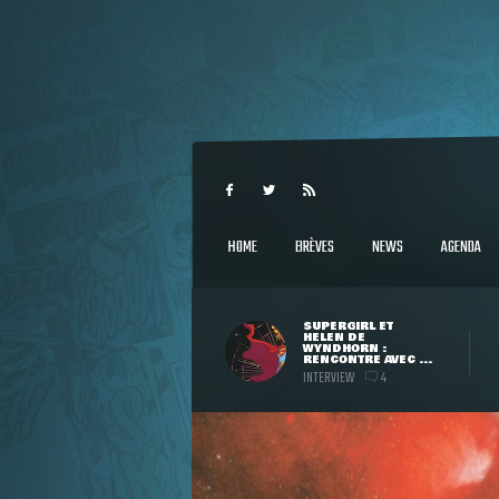
HOME
BRÈVES
NEWS
AGENDA
SUPERGIRL ET
HELEN DE
WYNDHORN :
RENCONTRE AVEC ...
INTERVIEW
4