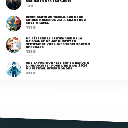
MATINALES DES ETATS-UNIS
BRÈVE
KEVIN SMITH AU TRAVAIL SUR DEUX
AUTRES NUMÉROS JAY & SILENT BOB
CHEZ MARVEL
ACTU VO
DC CÉLÈBRE LE CENTENAIRE DE LA
NAISSANCE DE JOE KUBERT EN
SEPTEMBRE 2026 AVEC TROIS SORTIES
SPÉCIALES
ACTU VO
UNE EXPOSITION "LES SUPER-HÉROS À
LA FRANÇAISE" POUR L'ÉDITION 2026
DU FESTIVAL HYPERMONDES
ACTU VF