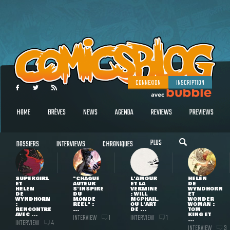
CONNEXION
INSCRIPTION
HOME
BRÈVES
NEWS
AGENDA
REVIEWS
PREVIEWS
PLUS
DOSSIERS
INTERVIEWS
CHRONIQUES
SUPERGIRL
"CHAQUE
L'AMOUR
HELEN
ET
AUTEUR
ET LA
DE
HELEN
S'INSPIRE
VERMINE
WYNDHORN
DE
DU
: WILL
ET
WYNDHORN
MONDE
MCPHAIL,
WONDER
:
RÉEL" :
OU L'ART
WOMAN :
RENCONTRE
...
DE ...
TOM
AVEC ...
KING ET
INTERVIEW
INTERVIEW
1
1
...
INTERVIEW
4
INTERVIEW
3