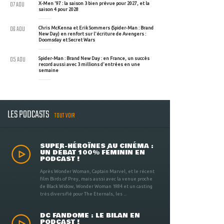
07 AOU
X-Men '97 : la saison 3 bien prévue pour 2027, et la
saison 4 pour 2028
06 AOU
Chris McKenna et Erik Sommers (Spider-Man : Brand
New Day) en renfort sur l'écriture de Avengers :
Doomsday et Secret Wars
05 AOU
Spider-Man : Brand New Day : en France, un succès
record aussi avec 3 millions d'entrées en une
semaine
LES PODCASTS
TOUT VOIR
SUPER-HÉROÏNES AU CINÉMA :
UN DÉBAT 100% FÉMININ EN
PODCAST !
Après Wonder Woman, Captain Marvel, et le récent
film Birds of Prey, mais aussi avec la venue proche
de Black Widow, Wonder Woman 1984 et un casting
très diversifié pour The Eternals, les ...
DC FANDOME : LE BILAN EN
PODCAST !