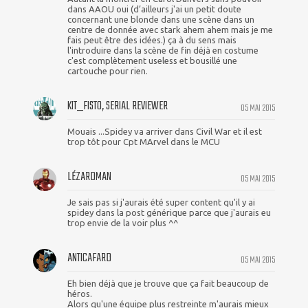
dans AAOU oui (d’ailleurs j'ai un petit doute
concernant une blonde dans une scène dans un
centre de donnée avec stark ahem ahem mais je me
fais peut être des idées.) ça à du sens mais
l'introduire dans la scène de fin déjà en costume
c'est complètement useless et bousillé une
cartouche pour rien.
KIT_FISTO, SERIAL REVIEWER
05 MAI 2015
Mouais ...Spidey va arriver dans Civil War et il est
trop tôt pour Cpt MArvel dans le MCU
LÉZARDMAN
05 MAI 2015
Je sais pas si j'aurais été super content qu'il y ai
spidey dans la post générique parce que j'aurais eu
trop envie de la voir plus ^^
ANTICAFARD
05 MAI 2015
Eh bien déjà que je trouve que ça fait beaucoup de
héros.
Alors qu'une équipe plus restreinte m'aurais mieux