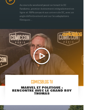
Au cours du weekend passé se tenait le DC
Fandome, premier évènement intégralement en
ligne et 100% consacré aux univers de DC, avec un
angle définitivement axé sur les adaptations
filmiques ...
COMICSBLOG TV
MARVEL ET POLITIQUE :
RENCONTRE AVEC LE GRAND ROY
THOMAS