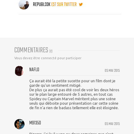
REPUBL33K
EST SUR TWITTER
COMMENTAIRES
(
12
)
Vous devez être connecté pour participer
NAFLO
05 MAI 2015
Ça aurait été la petite sucette pour un film dont je
garde qu'un sentiment mitigé.
De plus ça aurait pas été cool de voir les deux héros
sur le plan large entouré de 5 autres, en tout cas
Spidey ou Captain Marvel méritent plus une scène
seuls qui déboite pour présentation car cette scène
de fin n'a rien de badass tellement elle est éloignée.
M91350
05 MAI 2015
Bizarre, j'ai lu il y une ou deux semaines que c'est