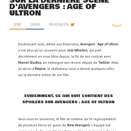
SUR LA DERNIÈRE SCÈNE
D'AVENGERS : AGE OF
ULTRON
NEWS
CINÉMA
PAR
REPUBL33K
Tweet
Dorénavant sorti, même aux Etats-Unis,
Avengers : Age of Ultron
n'est plus qu'un souvenir pour
Joss Whedon
, qui part
décidément en roue libre depuis la fin de son contrat avec
Marvel Studios
, en témoigne son récent départ de
Twitter
. Mais
au micro d'
Empire
, le réalisateur nous a donné quelques infos
sur la dernière scène de son film.
EVIDEMMENT, CE QUI SUIT CONTIENT DES
SPOILERS SUR AVENGERS : AGE OF ULTRON
Vous vous en souvenez, le film se termine sur le regroupement
de plusieurs héros en guise de
New Avengers
. L'équipe est