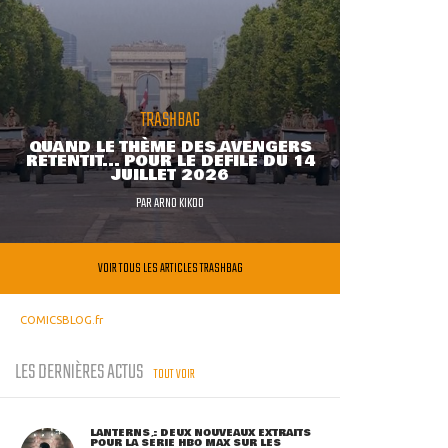
TRASHBAG
QUAND LE THÈME DES AVENGERS
RETENTIT... POUR LE DÉFILÉ DU 14
JUILLET 2026
PAR
ARNO KIKOO
VOIR TOUS LES ARTICLES TRASHBAG
COMICSBLOG.fr
LES DERNIÈRES ACTUS
TOUT VOIR
LANTERNS : DEUX NOUVEAUX EXTRAITS
POUR LA SÉRIE HBO MAX SUR LES