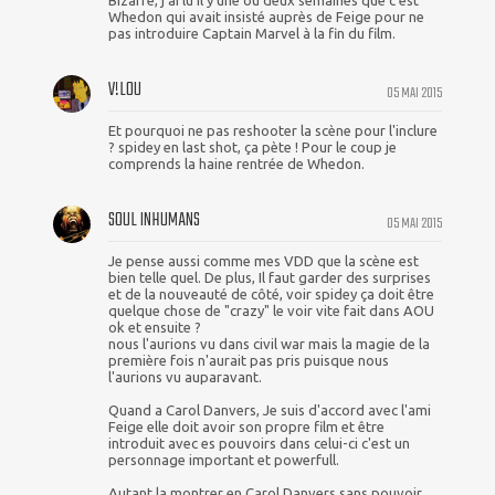
Whedon qui avait insisté auprès de Feige pour ne
pas introduire Captain Marvel à la fin du film.
V!L0U
05 MAI 2015
Et pourquoi ne pas reshooter la scène pour l'inclure
? spidey en last shot, ça pète ! Pour le coup je
comprends la haine rentrée de Whedon.
SOUL INHUMANS
05 MAI 2015
Je pense aussi comme mes VDD que la scène est
bien telle quel. De plus, Il faut garder des surprises
et de la nouveauté de côté, voir spidey ça doit être
quelque chose de "crazy" le voir vite fait dans AOU
ok et ensuite ?
nous l'aurions vu dans civil war mais la magie de la
première fois n'aurait pas pris puisque nous
l'aurions vu auparavant.
Quand a Carol Danvers, Je suis d'accord avec l'ami
Feige elle doit avoir son propre film et être
introduit avec es pouvoirs dans celui-ci c'est un
personnage important et powerfull.
Autant la montrer en Carol Danvers sans pouvoir