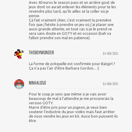
Avec 40 euros le season pass et un arrière gout de
jeux dont on aurait enlever les éléments pour te les
revendre plus tard, qu'ils ailles se la coller où je
pense.
Çà fait vraiment chier, c'est vraiment la première
fois que j'hésite à prendre un jeu où j'ai placer une
aussi grande attente, en tout cas si je le prend ce
sera sans doute en GOTY et en occasion (bah va
falloir prendre son mal en patience).
THEBOYWONDER
04 MAI 2015
La forme de préquelle est confirmée pour Batgirl ?
Ça n'a pas l'air d'être Barbara Gordon... :)
NINHALO50
04 MAI 2015
Pour le coup je sens que même si je vais avoir
beaucoup de mal à l'attendre je me procurerais la
version GOTY.
Marre d'être pris pour un pigeon, je veux bien
soutenir l'industrie du jeux-vidéo mais faut arrêter
de nous vendre les jeux en kit. Aussi bon puissent-ils
être.