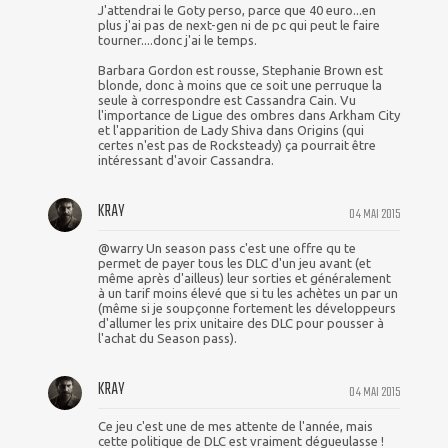
J'attendrai le Goty perso, parce que 40 euro...en
plus j'ai pas de next-gen ni de pc qui peut le faire
tourner....donc j'ai le temps.
Barbara Gordon est rousse, Stephanie Brown est
blonde, donc à moins que ce soit une perruque la
seule à correspondre est Cassandra Cain. Vu
l'importance de Ligue des ombres dans Arkham City
et l'apparition de Lady Shiva dans Origins (qui
certes n'est pas de Rocksteady) ça pourrait être
intéressant d'avoir Cassandra.
KRAY
04 MAI 2015
@warry Un season pass c'est une offre qu te
permet de payer tous les DLC d'un jeu avant (et
même après d'ailleus) leur sorties et généralement
à un tarif moins élevé que si tu les achètes un par un
(même si je soupçonne fortement les développeurs
d'allumer les prix unitaire des DLC pour pousser à
l'achat du Season pass).
KRAY
04 MAI 2015
Ce jeu c'est une de mes attente de l'année, mais
cette politique de DLC est vraiment dégueulasse !