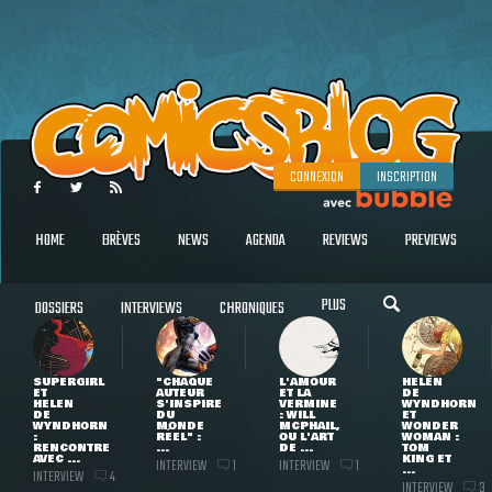
CONNEXION
INSCRIPTION
HOME
BRÈVES
NEWS
AGENDA
REVIEWS
PREVIEWS
PLUS
DOSSIERS
INTERVIEWS
CHRONIQUES
SUPERGIRL
"CHAQUE
L'AMOUR
HELEN
ET
AUTEUR
ET LA
DE
HELEN
S'INSPIRE
VERMINE
WYNDHORN
DE
DU
: WILL
ET
WYNDHORN
MONDE
MCPHAIL,
WONDER
:
RÉEL" :
OU L'ART
WOMAN :
RENCONTRE
...
DE ...
TOM
AVEC ...
KING ET
INTERVIEW
INTERVIEW
1
1
...
INTERVIEW
4
INTERVIEW
3