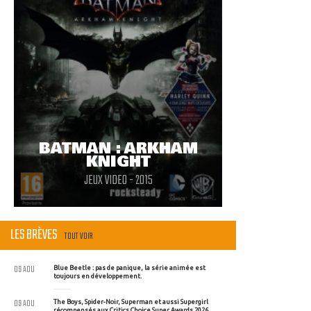
BATMAN : ARKHAM
KNIGHT
JEUX VIDEO - 2015
LES BRÈVES
TOUT VOIR
09 AOU
Blue Beetle : pas de panique, la série animée est
toujours en développement.
09 AOU
The Boys, Spider-Noir, Superman et aussi Supergirl
récompensés aux Critics Choice Super Awards 2026