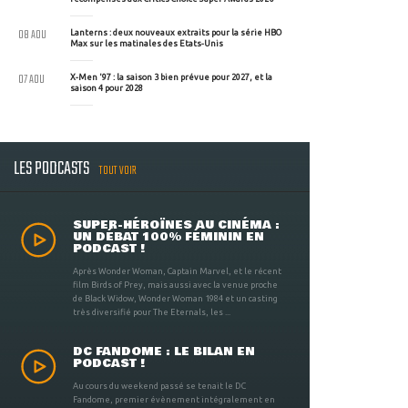
08 AOU
Lanterns : deux nouveaux extraits pour la série HBO
Max sur les matinales des Etats-Unis
07 AOU
X-Men '97 : la saison 3 bien prévue pour 2027, et la
saison 4 pour 2028
LES PODCASTS
TOUT VOIR
SUPER-HÉROÏNES AU CINÉMA :
UN DÉBAT 100% FÉMININ EN
PODCAST !
Après Wonder Woman, Captain Marvel, et le récent
film Birds of Prey, mais aussi avec la venue proche
de Black Widow, Wonder Woman 1984 et un casting
très diversifié pour The Eternals, les ...
DC FANDOME : LE BILAN EN
PODCAST !
Au cours du weekend passé se tenait le DC
Fandome, premier évènement intégralement en