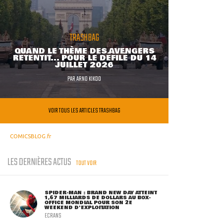
TRASHBAG
QUAND LE THÈME DES AVENGERS
RETENTIT... POUR LE DÉFILÉ DU 14
JUILLET 2026
PAR
ARNO KIKOO
VOIR TOUS LES ARTICLES TRASHBAG
COMICSBLOG.fr
LES DERNIÈRES ACTUS
TOUT VOIR
SPIDER-MAN : BRAND NEW DAY ATTEINT
1,67 MILLIARDS DE DOLLARS AU BOX-
OFFICE MONDIAL POUR SON 2E
WEEKEND D'EXPLOITATION
ECRANS