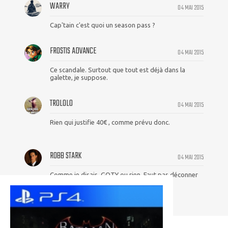
WARRY
04 MAI 2015
Cap'tain c'est quoi un season pass ?
FROSTIS ADVANCE
04 MAI 2015
Ce scandale. Surtout que tout est déjà dans la
galette, je suppose.
TROLOLO
04 MAI 2015
Rien qui justifie 40€ , comme prévu donc.
ROBB STARK
04 MAI 2015
Comme je disais, GOTY ou rien. Faut pas déconner
non plus.