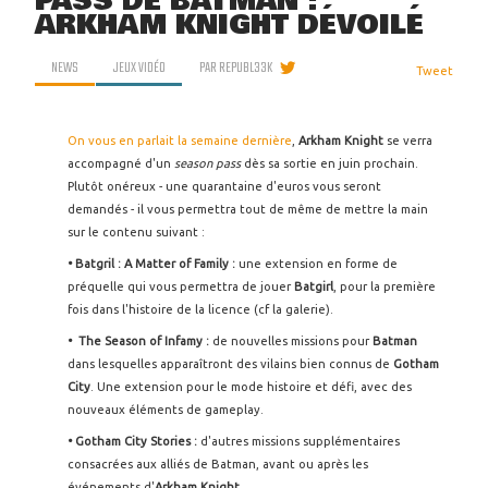
PASS DE BATMAN :
ARKHAM KNIGHT DÉVOILÉ
NEWS
JEUX VIDÉO
PAR
REPUBL33K
Tweet
On vous en parlait la semaine dernière
,
Arkham Knight
se verra
accompagné d'un
season pass
dès sa sortie en juin prochain.
Plutôt onéreux - une quarantaine d'euros vous seront
demandés - il vous permettra tout de même de mettre la main
sur le contenu suivant :
• Batgril : A Matter of Family :
une extension en forme de
préquelle qui vous permettra de jouer
Batgirl
, pour la première
fois dans l'histoire de la licence (cf la galerie).
•
The Season of Infamy :
de nouvelles missions pour
Batman
dans lesquelles apparaîtront des vilains bien connus de
Gotham
City
. Une extension pour le mode histoire et défi, avec des
nouveaux éléments de gameplay.
• Gotham City Stories :
d'autres missions supplémentaires
consacrées aux alliés de Batman, avant ou après les
événements d'
Arkham Knight
.