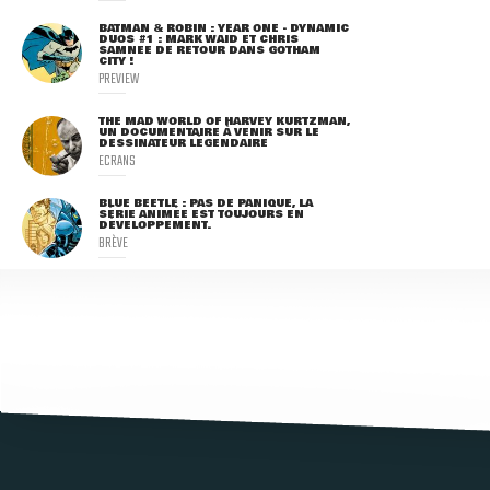
BATMAN & ROBIN : YEAR ONE - DYNAMIC
DUOS #1 : MARK WAID ET CHRIS
SAMNEE DE RETOUR DANS GOTHAM
CITY !
PREVIEW
THE MAD WORLD OF HARVEY KURTZMAN,
UN DOCUMENTAIRE À VENIR SUR LE
DESSINATEUR LÉGENDAIRE
ECRANS
BLUE BEETLE : PAS DE PANIQUE, LA
SÉRIE ANIMÉE EST TOUJOURS EN
DÉVELOPPEMENT.
BRÈVE