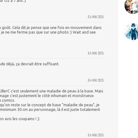
r Oz à 7 ans..)
04 MAI 2015
n goût. Cela dit je pense que une fois en mouvement dans
ier, je ne me ferme pas que sur une photo :) Wait and see
04 MAI 2015
de déjà, ça devrait être suffisant.
04 MAI 2015
KillerC c'est seulement une maladie de peau à la base. Mais
nnage c'est justement le côté inhumain et monstrueux
du comics.
 qu'on reste sur le concept de base "maladie de peau", je
minimum 30 cm au personnage, là il est juste totalement
n avis les coupains ! ;)
04 MAI 2015