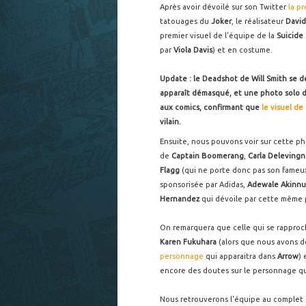
Après avoir dévoilé sur son Twitter
la p
tatouages du
Joker
, le réalisateur
David
premier visuel de l'équipe de la
Suicide
par
Viola Davis
) et en costume.
Update : le Deadshot de Will Smith se dé
apparaît démasqué, et une photo solo d
aux comics, confirmant que
le visuel d
vilain.
Ensuite, nous pouvons voir sur cette p
de
Captain Boomerang
,
Carla Deleving
Flagg
(qui ne porte donc pas son fameux
sponsorisée par Adidas,
Adewale Akinnu
Hernandez
qui dévoile par cette même 
On remarquera que celle qui se rapproc
Karen Fukuhara
(alors que nous avons d
personnage
qui apparaitra dans
Arrow
) 
encore des doutes sur le personnage qu'
Nous retrouverons l'équipe au complet s