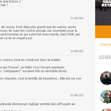
QUA
e que là bon :/
RETE
 fait ?
04 MAI 2015
s de soucis, il est deja plus grand que les autres, après
 prises de vues (en contre plongé, par exemple) pour le
rand (comme ce qui a été fait avec Hardy, dans DKR, qui
cran ca ne se voyait pas)
COMICS
04 MAI 2015
LES DER
 comics, tout en s'insérant dans la réalité.
 qui Pousse", un Killer Croc faisant quelques
s "coéquipiers" auraient été un véritable atout.
ur chipoter, c'est la lentille de Deadshot... Elle est sur son
04 MAI 2015
de Adewale Akinnuoye-Agbaje semble plus effrayant au