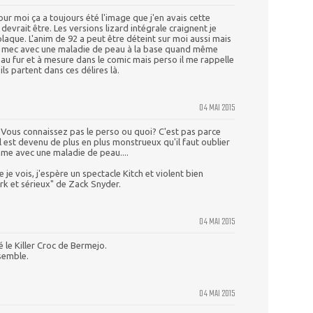
our moi ça a toujours été l'image que j'en avais cette
devrait être. Les versions lizard intégrale craignent je
 plaque. L'anim de 92 a peut être déteint sur moi aussi mais
n mec avec une maladie de peau à la base quand même
té au fur et à mesure dans le comic mais perso il me rappelle
ls partent dans ces délires là.
04 MAI 2015
." Vous connaissez pas le perso ou quoi? C'est pas parce
l est devenu de plus en plus monstrueux qu'il faut oublier
omme avec une maladie de peau....
e je vois, j'espère un spectacle Kitch et violent bien
rk et sérieux" de Zack Snyder.
04 MAI 2015
é le Killer Croc de Bermejo.
semble.
04 MAI 2015