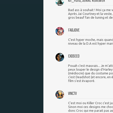
KIT_FISTO, SERIAL REVIEWER
Bad ass à souhait ! Moi ça me va
Après Jai Courtney et la veste,
gros beauf fan de tuning et de 
FABJOVE
C'est hyper moche, mais quand 
niveau de la D.A est hyper marr
EXOSEED
Pouah c'est mauvais... Je m'at
peux louper le design d'Harle
(médiocre) que du costume pour
c'est Deadshot (et encore, en 
film s'est évaporé.
VINCTV
C'est moi ou Killer Croc c'est j
Sinon moi ces designs me choq
donc Croc qui me parait pas as