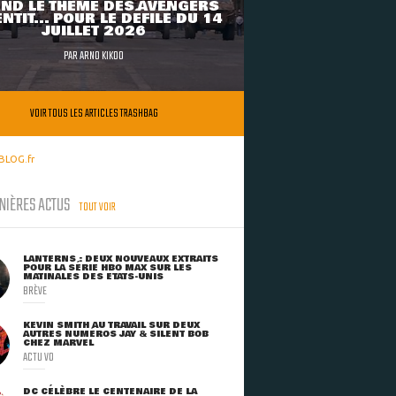
ND LE THÈME DES AVENGERS
NTIT... POUR LE DÉFILÉ DU 14
JUILLET 2026
PAR
ARNO KIKOO
VOIR TOUS LES ARTICLES TRASHBAG
BLOG.fr
NIÈRES ACTUS
TOUT VOIR
LANTERNS : DEUX NOUVEAUX EXTRAITS
POUR LA SÉRIE HBO MAX SUR LES
MATINALES DES ETATS-UNIS
BRÈVE
KEVIN SMITH AU TRAVAIL SUR DEUX
AUTRES NUMÉROS JAY & SILENT BOB
CHEZ MARVEL
ACTU VO
DC CÉLÈBRE LE CENTENAIRE DE LA