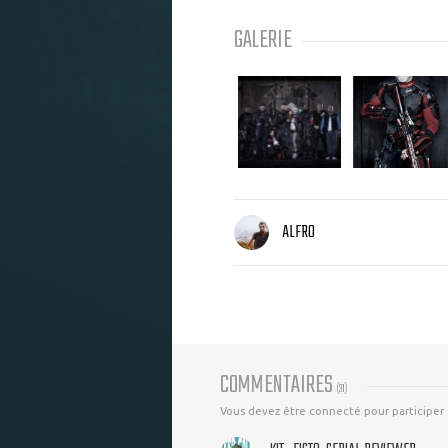
GALERIE
ALFRO
COMMENTAIRES
(
31
)
Vous devez être connecté pour participer