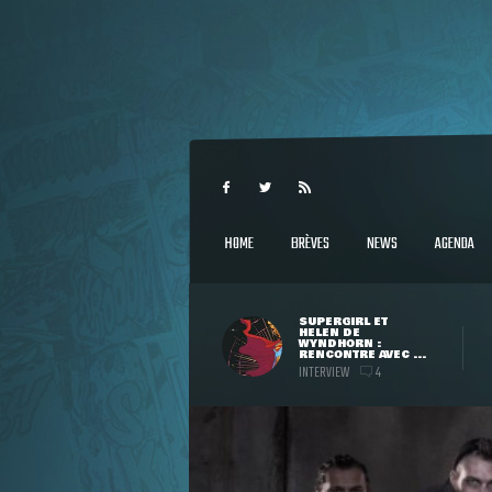
HOME
BRÈVES
NEWS
AGENDA
SUPERGIRL ET
HELEN DE
WYNDHORN :
RENCONTRE AVEC ...
INTERVIEW
4