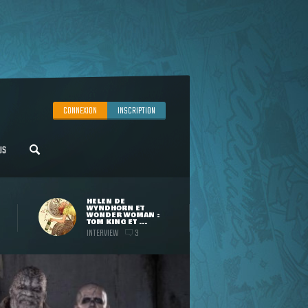
CONNEXION
INSCRIPTION
US
HELEN DE
WYNDHORN ET
WONDER WOMAN :
TOM KING ET ...
INTERVIEW
3