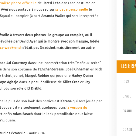
remière photo officielle
de
Jared Leto
dans son costume et
 Ayer
nous partage à nouveau sur
sa page personnelle
le
 Squad
au complet (à part
Amanda Waller
qui sera interprétée
voile à travers deux photos : le groupe au complet, où il
évoilée par David Ayer qui le montre avec son masque, fidèle
e ce week-end
n'était pas Deadshot mais sûrement un autre
hoto
Jai Courtney
dans une interprétation très "mafieux serbe"
LES BR
ne
dans son costume de l'
Enchanteresse
,
Joel Kinnaman
en
Rick
 t-shirt jaune),
Margot Robbie
qui joue une
Harley Quinn
11:09
oye-Agbaje
dans la peau écailleuse de
Killer Croc
et
Jay
photo son rôle d'
El Diablo
.
07 AOU
he le plus de son look des comics est
Katana
qui sera jouée par
écouvert il y a seulement quelques jours
la version du
06 AOU
et enfin
Adam Beach
dont le look paramilitaire nous laisse
il jouera.
05 AOU
ur les écrans le 5 août 2016.