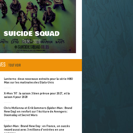
SUICIDE SQUAD
FILM - 2016
ÈVES
TOUT VOIR
Lanterns : deux nouveaux extraits pour la série HBO
Max sur les matinales des Etats-Unis
X-Men '97 : la saison 3 bien prévue pour 2027, et la
saison 4 pour 2028
Chris McKenna et Erik Sommers (Spider-Man : Brand
New Day) en renfort sur l'écriture de Avengers :
Doomsday et Secret Wars
Spider-Man : Brand New Day : en France, un succès
record aussi avec 3 millions d'entrées en une