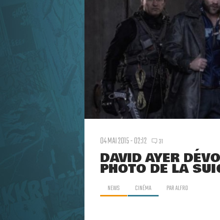
04 MAI 2015 - 02:12
31
DAVID AYER DÉVO
PHOTO DE LA SU
NEWS
CINÉMA
PAR
ALFRO