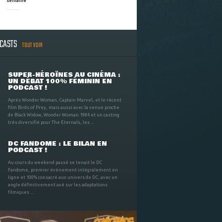
semaine
DCASTS
TOUT VOIR
SUPER-HÉROÏNES AU CINÉMA :
UN DÉBAT 100% FÉMININ EN
PODCAST !
Après Wonder Woman, Captain Marvel, et le récent
film Birds of Prey, mais aussi avec la venue proche
de Black Widow, Wonder Woman 1984 et un casting
très diversifié pour The Eternals, les ...
DC FANDOME : LE BILAN EN
PODCAST !
Au cours du weekend passé se tenait le DC
Fandome, premier évènement intégralement en
ligne et 100% consacré aux univers de DC, avec un
angle définitivement axé sur les adaptations
filmiques ...