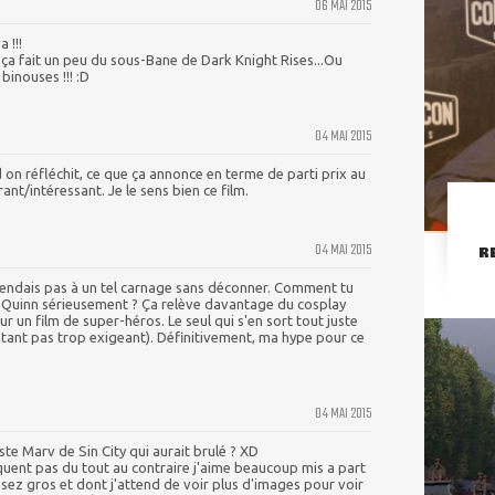
06 MAI 2015
 !!!
 ça fait un peu du sous-Bane de Dark Knight Rises...Ou
binouses !!! :D
04 MAI 2015
on réfléchit, ce que ça annonce en terme de parti prix au
ant/intéressant. Je le sens bien ce film.
04 MAI 2015
R
tendais pas à un tel carnage sans déconner. Comment tu
y Quinn sérieusement ? Ça relève davantage du cosplay
 un film de super-héros. Le seul qui s'en sort tout juste
étant pas trop exigeant). Définitivement, ma hype pour ce
04 MAI 2015
uste Marv de Sin City qui aurait brulé ? XD
uent pas du tout au contraire j'aime beaucoup mis a part
sez gros et dont j'attend de voir plus d'images pour voir