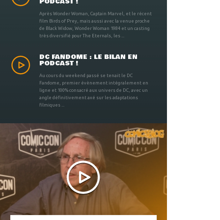
PODCAST !
Après Wonder Woman, Captain Marvel, et le récent
film Birds of Prey, mais aussi avec la venue proche
de Black Widow, Wonder Woman 1984 et un casting
très diversifié pour The Eternals, les ...
DC FANDOME : LE BILAN EN
PODCAST !
Au cours du weekend passé se tenait le DC
Fandome, premier évènement intégralement en
ligne et 100% consacré aux univers de DC, avec un
angle définitivement axé sur les adaptations
filmiques ...