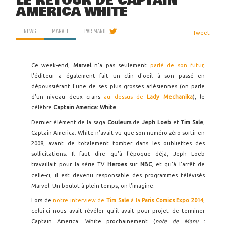
LE RETOUR DE CAPTAIN
AMERICA WHITE
NEWS
MARVEL
PAR
MANU
Tweet
Ce week-end,
Marvel
n'a pas seulement
parlé de son futur
,
l'éditeur a également fait un clin d'oeil à son passé en
dépoussiérant l'une de ses plus grosses arlésiennes (on parle
d'un niveau deux crans
au dessus de
Lady Mechanika
), le
célèbre
Captain America: White
.
Dernier élément de la saga
Couleurs
de
Jeph Loeb
et
Tim Sale
,
Captain America: White n'avait vu que son numéro zéro sortir en
2008, avant de totalement tomber dans les oubliettes des
sollicitations. Il faut dire qu'à l'époque déjà, Jeph Loeb
travaillait pour la série TV
Heroes
sur
NBC
, et qu'à l'arrêt de
celle-ci, il est devenu responsable des programmes télévisés
Marvel. Un boulot à plein temps, on l'imagine.
Lors de
notre interview de
Tim Sale
à la
Paris Comics Expo 2014
,
celui-ci nous avait révéler qu'il avait pour projet de terminer
Captain America: White prochainement (
note de Manu :