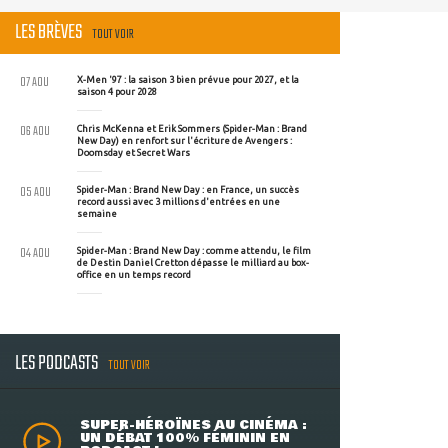
LES BRÈVES
TOUT VOIR
07 AOU
X-Men '97 : la saison 3 bien prévue pour 2027, et la
saison 4 pour 2028
06 AOU
Chris McKenna et Erik Sommers (Spider-Man : Brand
New Day) en renfort sur l'écriture de Avengers :
Doomsday et Secret Wars
05 AOU
Spider-Man : Brand New Day : en France, un succès
record aussi avec 3 millions d'entrées en une
semaine
04 AOU
Spider-Man : Brand New Day : comme attendu, le film
de Destin Daniel Cretton dépasse le milliard au box-
office en un temps record
LES PODCASTS
TOUT VOIR
SUPER-HÉROÏNES AU CINÉMA :
UN DÉBAT 100% FÉMININ EN