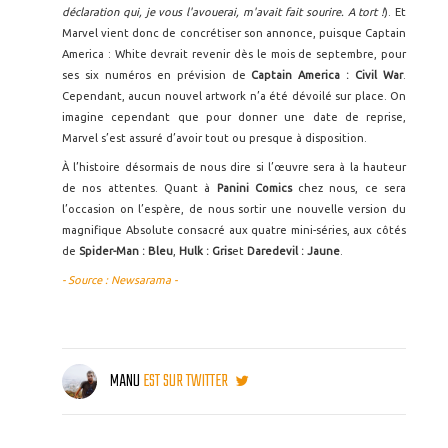
déclaration qui, je vous l'avouerai, m'avait fait sourire. A tort !
). Et
Marvel vient donc de concrétiser son annonce, puisque Captain
America : White devrait revenir dès le mois de septembre, pour
ses six numéros en prévision de
Captain America : Civil War
.
Cependant, aucun nouvel artwork n’a été dévoilé sur place. On
imagine cependant que pour donner une date de reprise,
Marvel s’est assuré d’avoir tout ou presque à disposition.
À l’histoire désormais de nous dire si l’œuvre sera à la hauteur
de nos attentes. Quant à
Panini Comics
chez nous, ce sera
l’occasion on l’espère, de nous sortir une nouvelle version du
magnifique Absolute consacré aux quatre mini-séries, aux côtés
de
Spider-Man : Bleu
,
Hulk : Gris
et
Daredevil : Jaune
.
- Source : Newsarama -
MANU
EST SUR TWITTER