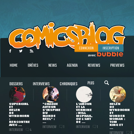
CONNEXION
INSCRIPTION
HOME
BRÈVES
NEWS
AGENDA
REVIEWS
PREVIEWS
PLUS
DOSSIERS
INTERVIEWS
CHRONIQUES
SUPERGIRL
"CHAQUE
L'AMOUR
HELEN
ET
AUTEUR
ET LA
DE
HELEN
S'INSPIRE
VERMINE
WYNDHORN
DE
DU
: WILL
ET
WYNDHORN
MONDE
MCPHAIL,
WONDER
:
RÉEL" :
OU L'ART
WOMAN :
RENCONTRE
...
DE ...
TOM
AVEC ...
KING ET
INTERVIEW
INTERVIEW
1
1
...
INTERVIEW
4
INTERVIEW
3