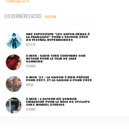
COMICSBLOG.fr
LES DERNIÈRES ACTUS
TOUT VOIR
UNE EXPOSITION "LES SUPER-HÉROS À
LA FRANÇAISE" POUR L'ÉDITION 2026
DU FESTIVAL HYPERMONDES
ACTU VF
X-MEN : SADIE SINK CONFIRME SON
RETOUR POUR LE FILM DE JAKE
SCHREIER
ECRANS
X-MEN '97 : LA SAISON 3 BIEN PRÉVUE
POUR 2027, ET LA SAISON 4 POUR 2028
BRÈVE
X-MEN : L'ACTEUR KIT CONNOR
EMBAUCHÉ POUR LE RÔLE DE CYCLOPS
CHEZ MARVEL STUDIOS
ECRANS