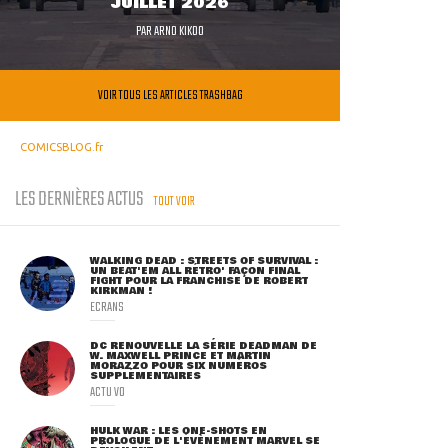
JUILLET 2026
PAR
ARNO KIKOO
VOIR TOUS LES ARTICLES TRASHBAG
COMICSBLOG.fr
LES DERNIÈRES ACTUS
TOUT VOIR
WALKING DEAD : STREETS OF SURVIVAL :
UN BEAT'EM ALL RÉTRO' FAÇON FINAL
FIGHT POUR LA FRANCHISE DE ROBERT
KIRKMAN !
ECRANS
DC RENOUVELLE LA SÉRIE DEADMAN DE
W. MAXWELL PRINCE ET MARTIN
MORAZZO POUR SIX NUMÉROS
SUPPLÉMENTAIRES
ACTU VO
HULK WAR : LES ONE-SHOTS EN
PROLOGUE DE L'ÉVÈNEMENT MARVEL SE