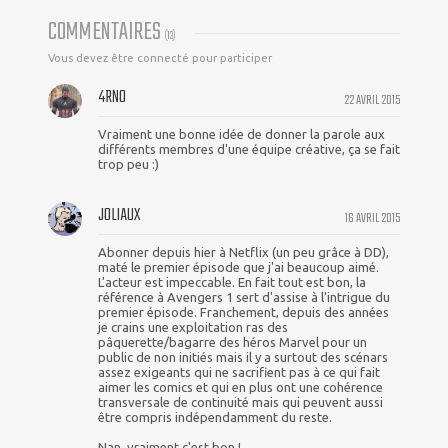
COMMENTAIRES
(
13
)
Vous devez être connecté pour participer
4RNO
22 AVRIL 2015
Vraiment une bonne idée de donner la parole aux
différents membres d'une équipe créative, ça se fait
trop peu :)
JOLIAUX
16 AVRIL 2015
Abonner depuis hier à Netflix (un peu grâce à DD),
maté le premier épisode que j'ai beaucoup aimé.
L'acteur est impeccable. En fait tout est bon, la
référence à Avengers 1 sert d'assise à l'intrigue du
premier épisode. Franchement, depuis des années
je crains une exploitation ras des
pâquerette/bagarre des héros Marvel pour un
public de non initiés mais il y a surtout des scénars
assez exigeants qui ne sacrifient pas à ce qui fait
aimer les comics et qui en plus ont une cohérence
transversale de continuité mais qui peuvent aussi
être compris indépendamment du reste.
Nan, vraiment c'est bon !