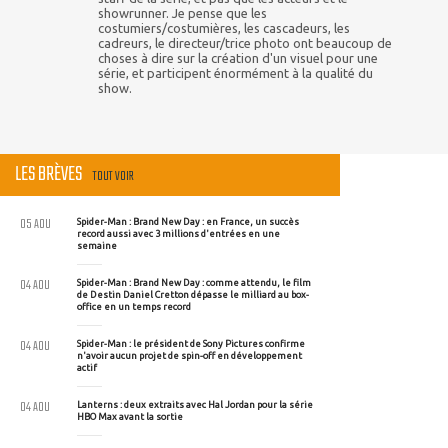
showrunner. Je pense que les
costumiers/costumières, les cascadeurs, les
cadreurs, le directeur/trice photo ont beaucoup de
choses à dire sur la création d'un visuel pour une
série, et participent énormément à la qualité du
show.
LES BRÈVES
TOUT VOIR
05 AOU
Spider-Man : Brand New Day : en France, un succès
record aussi avec 3 millions d'entrées en une
semaine
04 AOU
Spider-Man : Brand New Day : comme attendu, le film
de Destin Daniel Cretton dépasse le milliard au box-
office en un temps record
04 AOU
Spider-Man : le président de Sony Pictures confirme
n'avoir aucun projet de spin-off en développement
actif
04 AOU
Lanterns : deux extraits avec Hal Jordan pour la série
HBO Max avant la sortie