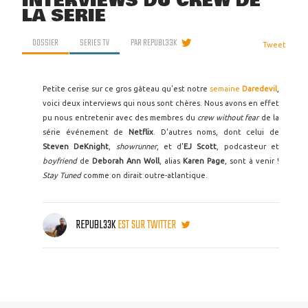
INTERVIEWS DU CREW DE
LA SÉRIE
DOSSIER
SERIES TV
PAR
REPUBL33K
Tweet
Petite cerise sur ce gros gâteau qu'est notre
semaine
Daredevil
,
voici deux interviews qui nous sont chères. Nous avons en effet
pu nous entretenir avec des membres du
crew without fear
de la
série événement de
Netflix
. D'autres noms, dont celui de
Steven DeKnight
,
showrunner
, et d'
EJ Scott
, podcasteur et
boyfriend
de
Deborah Ann Woll
, alias
Karen Page
, sont à venir !
Stay Tuned
comme on dirait outre-atlantique.
REPUBL33K
EST SUR TWITTER