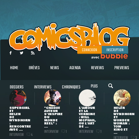
CONNEXION
INSCRIPTION
HOME
BRÈVES
NEWS
AGENDA
REVIEWS
PREVIEWS
PLUS
DOSSIERS
INTERVIEWS
CHRONIQUES
SUPERGIRL
"CHAQUE
L'AMOUR
HELEN
ET
AUTEUR
ET LA
DE
HELEN
S'INSPIRE
VERMINE
WYNDHORN
DE
DU
: WILL
ET
WYNDHORN
MONDE
MCPHAIL,
WONDER
:
RÉEL" :
OU L'ART
WOMAN :
RENCONTRE
...
DE ...
TOM
AVEC ...
KING ET
INTERVIEW
INTERVIEW
1
1
...
INTERVIEW
4
INTERVIEW
3