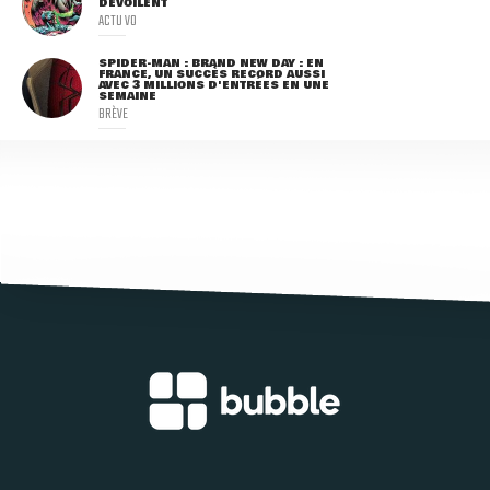
DÉVOILENT
ACTU VO
SPIDER-MAN : BRAND NEW DAY : EN
FRANCE, UN SUCCÈS RECORD AUSSI
AVEC 3 MILLIONS D'ENTRÉES EN UNE
SEMAINE
BRÈVE