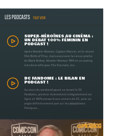
LES PODCASTS
TOUT VOIR
SUPER-HÉROÏNES AU CINÉMA :
UN DÉBAT 100% FÉMININ EN
PODCAST !
Après Wonder Woman, Captain Marvel, et le récent
film Birds of Prey, mais aussi avec la venue proche
de Black Widow, Wonder Woman 1984 et un casting
très diversifié pour The Eternals, les ...
DC FANDOME : LE BILAN EN
PODCAST !
Au cours du weekend passé se tenait le DC
Fandome, premier évènement intégralement en
ligne et 100% consacré aux univers de DC, avec un
angle définitivement axé sur les adaptations
filmiques ...