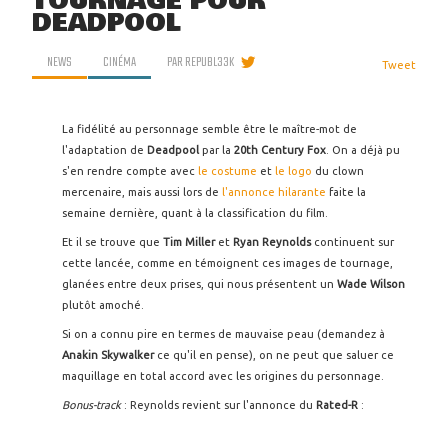
TOURNAGE POUR
DEADPOOL
NEWS
CINÉMA
PAR
REPUBL33K
Tweet
La fidélité au personnage semble être le maître-mot de
l'adaptation de
Deadpool
par la
20th Century Fox
. On a déjà pu
s'en rendre compte avec
le costume
et
le logo
du clown
mercenaire, mais aussi lors de
l'annonce hilarante
faite la
semaine dernière, quant à la classification du film.
Et il se trouve que
Tim Miller
et
Ryan Reynolds
continuent sur
cette lancée, comme en témoignent ces images de tournage,
glanées entre deux prises, qui nous présentent un
Wade Wilson
plutôt amoché.
Si on a connu pire en termes de mauvaise peau (demandez à
Anakin Skywalker
ce qu'il en pense), on ne peut que saluer ce
maquillage en total accord avec les origines du personnage.
Bonus-track
: Reynolds revient sur l'annonce du
Rated-R
: