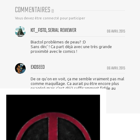
COMMENTAIRES
(
2
)
Vous devez être connecté pour participer
KIT_FISTO, SERIAL REVIEWER
06 AVRIL 2015
Biactol problèmes de peau? :D
Sans déc' ! Ca part déjà avec une très grande
proximité avec le comics !
EXOSEED
06 AVRIL 2015
De ce qu'on en voit, ça me semble vraiment pas mal
comme maquillage. Ca aurait pu être encore plus
exagéré mais c'est déjà suffisamment fidèle au
personnage.