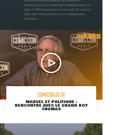
Au cours du weekend passé se tenait le DC
Fandome, premier évènement intégralement en
ligne et 100% consacré aux univers de DC, avec un
angle définitivement axé sur les adaptations
filmiques ...
COMICSBLOG TV
MARVEL ET POLITIQUE :
RENCONTRE AVEC LE GRAND ROY
THOMAS