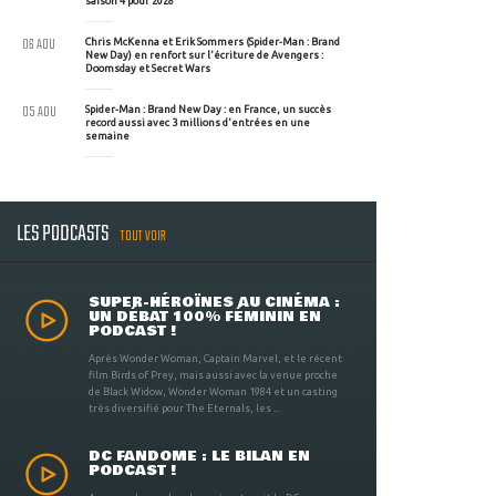
saison 4 pour 2028
06 AOU
Chris McKenna et Erik Sommers (Spider-Man : Brand
New Day) en renfort sur l'écriture de Avengers :
Doomsday et Secret Wars
05 AOU
Spider-Man : Brand New Day : en France, un succès
record aussi avec 3 millions d'entrées en une
semaine
LES PODCASTS
TOUT VOIR
SUPER-HÉROÏNES AU CINÉMA :
UN DÉBAT 100% FÉMININ EN
PODCAST !
Après Wonder Woman, Captain Marvel, et le récent
film Birds of Prey, mais aussi avec la venue proche
de Black Widow, Wonder Woman 1984 et un casting
très diversifié pour The Eternals, les ...
DC FANDOME : LE BILAN EN
PODCAST !