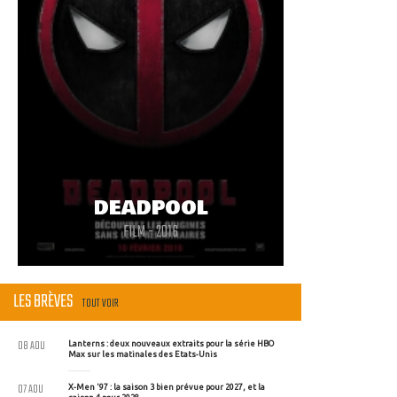
DEADPOOL
FILM - 2016
LES BRÈVES
TOUT VOIR
08 AOU
Lanterns : deux nouveaux extraits pour la série HBO
Max sur les matinales des Etats-Unis
07 AOU
X-Men '97 : la saison 3 bien prévue pour 2027, et la