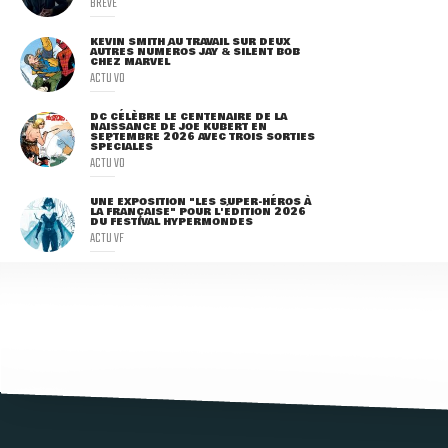
BRÈVE
KEVIN SMITH AU TRAVAIL SUR DEUX
AUTRES NUMÉROS JAY & SILENT BOB
CHEZ MARVEL
ACTU VO
DC CÉLÈBRE LE CENTENAIRE DE LA
NAISSANCE DE JOE KUBERT EN
SEPTEMBRE 2026 AVEC TROIS SORTIES
SPÉCIALES
ACTU VO
UNE EXPOSITION "LES SUPER-HÉROS À
LA FRANÇAISE" POUR L'ÉDITION 2026
DU FESTIVAL HYPERMONDES
ACTU VF