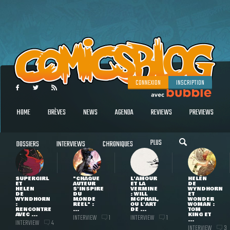
CONNEXION
INSCRIPTION
HOME
BRÈVES
NEWS
AGENDA
REVIEWS
PREVIEWS
PLUS
DOSSIERS
INTERVIEWS
CHRONIQUES
SUPERGIRL
"CHAQUE
L'AMOUR
HELEN
ET
AUTEUR
ET LA
DE
HELEN
S'INSPIRE
VERMINE
WYNDHORN
DE
DU
: WILL
ET
WYNDHORN
MONDE
MCPHAIL,
WONDER
:
RÉEL" :
OU L'ART
WOMAN :
RENCONTRE
...
DE ...
TOM
AVEC ...
KING ET
INTERVIEW
INTERVIEW
1
1
...
INTERVIEW
4
INTERVIEW
3