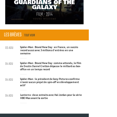
GUARDIANS OF THE
GALAXY
FILM - 2014
LES BRÈVES
TOUT VOIR
05 AOU
Spider-Man : Brand New Day : en France, un succès
record aussi avec 3 millions d'entrées en une
semaine
04 AOU
Spider-Man : Brand New Day : comme attendu, le film
de Destin Daniel Cretton dépasse le milliard au box-
office en un temps record
04 AOU
Spider-Man : le président de Sony Pictures confirme
n'avoir aucun projet de spin-off en développement
actif
04 AOU
Lanterns : deux extraits avec Hal Jordan pour la série
HBO Max avant la sortie