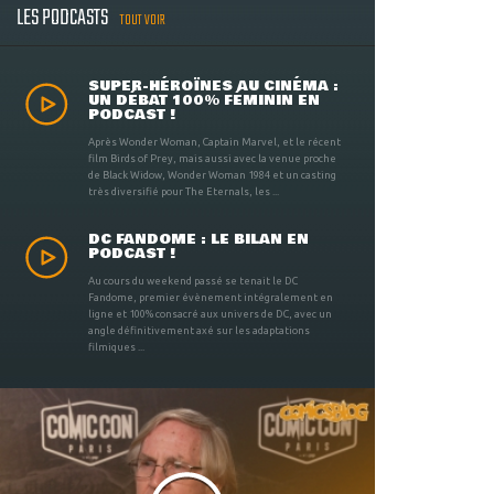
LES PODCASTS
TOUT VOIR
SUPER-HÉROÏNES AU CINÉMA :
UN DÉBAT 100% FÉMININ EN
PODCAST !
Après Wonder Woman, Captain Marvel, et le récent
film Birds of Prey, mais aussi avec la venue proche
de Black Widow, Wonder Woman 1984 et un casting
très diversifié pour The Eternals, les ...
DC FANDOME : LE BILAN EN
PODCAST !
Au cours du weekend passé se tenait le DC
Fandome, premier évènement intégralement en
ligne et 100% consacré aux univers de DC, avec un
angle définitivement axé sur les adaptations
filmiques ...