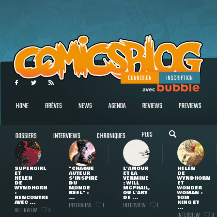
CONNEXION
INSCRIPTION
HOME
BRÈVES
NEWS
AGENDA
REVIEWS
PREVIEWS
PLUS
DOSSIERS
INTERVIEWS
CHRONIQUES
SUPERGIRL
"CHAQUE
L'AMOUR
HELEN
ET
AUTEUR
ET LA
DE
HELEN
S'INSPIRE
VERMINE
WYNDHORN
DE
DU
: WILL
ET
WYNDHORN
MONDE
MCPHAIL,
WONDER
:
RÉEL" :
OU L'ART
WOMAN :
RENCONTRE
...
DE ...
TOM
AVEC ...
KING ET
INTERVIEW
INTERVIEW
1
1
...
INTERVIEW
4
INTERVIEW
3