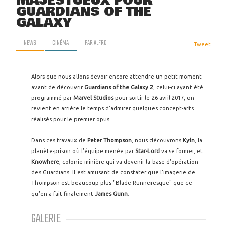
MAJESTUEUX POUR
GUARDIANS OF THE
GALAXY
NEWS
CINÉMA
PAR
ALFRO
Tweet
Alors que nous allons devoir encore attendre un petit moment
avant de découvrir
Guardians of the Galaxy 2
, celui-ci ayant été
programmé par
Marvel Studios
pour sortir le 26 avril 2017, on
revient en arrière le temps d'admirer quelques concept-arts
réalisés pour le premier opus.
Dans ces travaux de
Peter Thompson
, nous découvrons
Kyln
, la
planète-prison où l'équipe menée par
Star-Lord
va se former, et
Knowhere
, colonie minière qui va devenir la base d'opération
des Guardians. Il est amusant de constater que l'imagerie de
Thompson est beaucoup plus "Blade Runneresque" que ce
qu'en a fait finalement
James Gunn
.
GALERIE