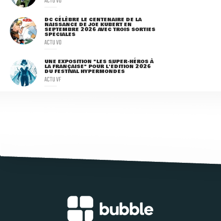
ACTU VO
DC CÉLÈBRE LE CENTENAIRE DE LA
NAISSANCE DE JOE KUBERT EN
SEPTEMBRE 2026 AVEC TROIS SORTIES
SPÉCIALES
ACTU VO
UNE EXPOSITION "LES SUPER-HÉROS À
LA FRANÇAISE" POUR L'ÉDITION 2026
DU FESTIVAL HYPERMONDES
ACTU VF