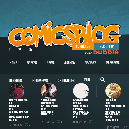
CONNEXION
INSCRIPTION
HOME
BRÈVES
NEWS
AGENDA
REVIEWS
PREVIEWS
PLUS
DOSSIERS
INTERVIEWS
CHRONIQUES
SUPERGIRL
"CHAQUE
L'AMOUR
HELEN
ET
AUTEUR
ET LA
DE
HELEN
S'INSPIRE
VERMINE
WYNDHORN
DE
DU
: WILL
ET
WYNDHORN
MONDE
MCPHAIL,
WONDER
:
RÉEL" :
OU L'ART
WOMAN :
RENCONTRE
...
DE ...
TOM
AVEC ...
KING ET
INTERVIEW
INTERVIEW
1
1
...
INTERVIEW
4
INTERVIEW
3