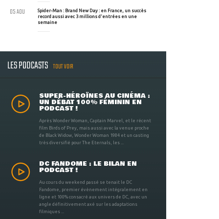
05 AOU
Spider-Man : Brand New Day : en France, un succès
record aussi avec 3 millions d'entrées en une
semaine
LES PODCASTS
TOUT VOIR
SUPER-HÉROÏNES AU CINÉMA :
UN DÉBAT 100% FÉMININ EN
PODCAST !
Après Wonder Woman, Captain Marvel, et le récent
film Birds of Prey, mais aussi avec la venue proche
de Black Widow, Wonder Woman 1984 et un casting
très diversifié pour The Eternals, les ...
DC FANDOME : LE BILAN EN
PODCAST !
Au cours du weekend passé se tenait le DC
Fandome, premier évènement intégralement en
ligne et 100% consacré aux univers de DC, avec un
angle définitivement axé sur les adaptations
filmiques ...