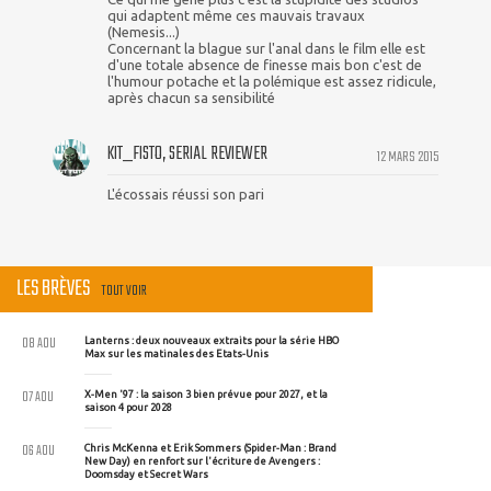
qui adaptent même ces mauvais travaux
(Nemesis...)
Concernant la blague sur l'anal dans le film elle est
d'une totale absence de finesse mais bon c'est de
l'humour potache et la polémique est assez ridicule,
après chacun sa sensibilité
KIT_FISTO, SERIAL REVIEWER
12 MARS 2015
L'écossais réussi son pari
LES BRÈVES
TOUT VOIR
08 AOU
Lanterns : deux nouveaux extraits pour la série HBO
Max sur les matinales des Etats-Unis
07 AOU
X-Men '97 : la saison 3 bien prévue pour 2027, et la
saison 4 pour 2028
06 AOU
Chris McKenna et Erik Sommers (Spider-Man : Brand
New Day) en renfort sur l'écriture de Avengers :
Doomsday et Secret Wars