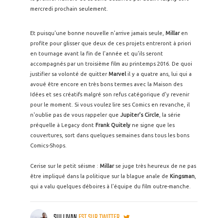
mercredi prochain seulement.
Et puisqu'une bonne nouvelle n'arrive jamais seule,
Millar
en
profite pour glisser que deux de ces projets entreront à priori
en tournage avant la fin de l'année et qu'ils seront
accompagnés par un troisième film au printemps 2016. De quoi
justifier sa volonté de quitter
Marvel
il y a quatre ans, lui qui a
avoué être encore en très bons termes avec la Maison des
Idées et ses créatifs malgré son refus catégorique d'y revenir
pour le moment. Si vous voulez lire ses Comics en revanche, il
n'oublie pas de vous rappeler que
Jupiter's Circle
, la série
préquelle à Legacy dont
Frank Quitely
ne signe que les
couvertures, sort dans quelques semaines dans tous les bons
Comics-Shops.
Cerise sur le petit séisme :
Millar
se juge très heureux de ne pas
être impliqué dans la politique sur la blague anale de
Kingsman
,
qui a valu quelques déboires à l'équipe du film outre-manche.
SULLIVAN
EST SUR TWITTER