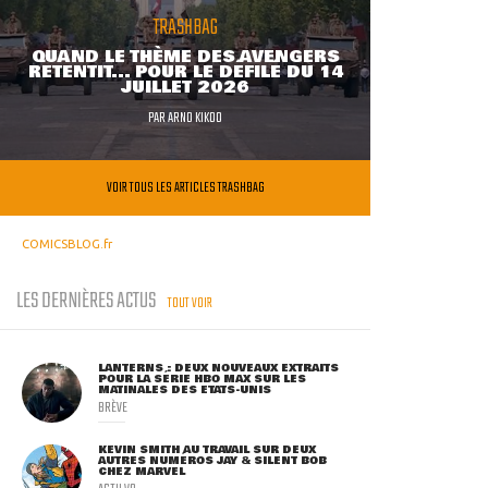
TRASHBAG
QUAND LE THÈME DES AVENGERS
RETENTIT... POUR LE DÉFILÉ DU 14
JUILLET 2026
PAR
ARNO KIKOO
VOIR TOUS LES ARTICLES TRASHBAG
COMICSBLOG.fr
LES DERNIÈRES ACTUS
TOUT VOIR
LANTERNS : DEUX NOUVEAUX EXTRAITS
POUR LA SÉRIE HBO MAX SUR LES
MATINALES DES ETATS-UNIS
BRÈVE
KEVIN SMITH AU TRAVAIL SUR DEUX
AUTRES NUMÉROS JAY & SILENT BOB
CHEZ MARVEL