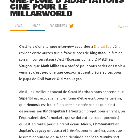
UNE PLUIE D'ADAPTATIONS
CINÉ POUR LE
MILLARWORLD
NEWS
IMAGE
PAR
SULLIVAN
Tweet
C'est lors d'une longue interview accordée à
Digital Spy
où il
revient entre autres sur le franc succès de
Kingsman
, le film de
son ami conservateur (c'est l'Écossais qui le dit)
Matthew
Vaughn
, que
Mark Millar
en a profité pour nous parler des mois à
venir et c'est peu dire que ceux-ci risquent d'être agités pour
le papa de
Civil War
et
Old Man Logan
.
Ainsi, l'ex-meilleur ennemi de
Grant Morrison
nous apprend que
Superior
est actuellement en train d'être écrit pour le cinéma,
que
Nemesis
est bouclé en terme de scénario et que c'est
désormais son
Kindergarten Heroes
(son projet pour enfants, où
l'équivalent des Razmokets qui se dotent de super-pouvoirs)
qui est en route pour le grand écran. Mieux,
Chrononauts
et
Jupiter's Legacy
ont aussi été
dealés
pour le cinéma, alors que
le premier numéro de sa série dessinée par
Sean Murphy
sort