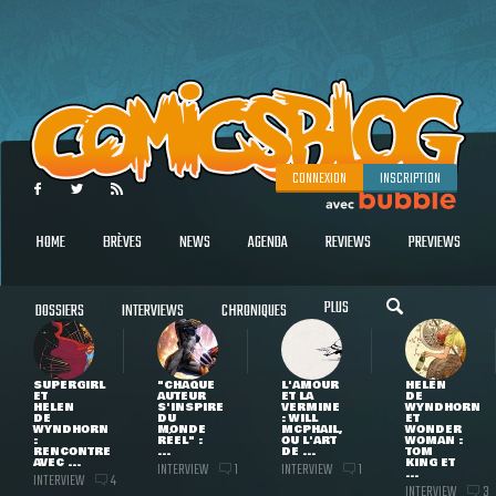
CONNEXION
INSCRIPTION
HOME
BRÈVES
NEWS
AGENDA
REVIEWS
PREVIEWS
PLUS
DOSSIERS
INTERVIEWS
CHRONIQUES
SUPERGIRL
"CHAQUE
L'AMOUR
HELEN
ET
AUTEUR
ET LA
DE
HELEN
S'INSPIRE
VERMINE
WYNDHORN
DE
DU
: WILL
ET
WYNDHORN
MONDE
MCPHAIL,
WONDER
:
RÉEL" :
OU L'ART
WOMAN :
RENCONTRE
...
DE ...
TOM
AVEC ...
KING ET
INTERVIEW
INTERVIEW
1
1
...
INTERVIEW
4
INTERVIEW
3