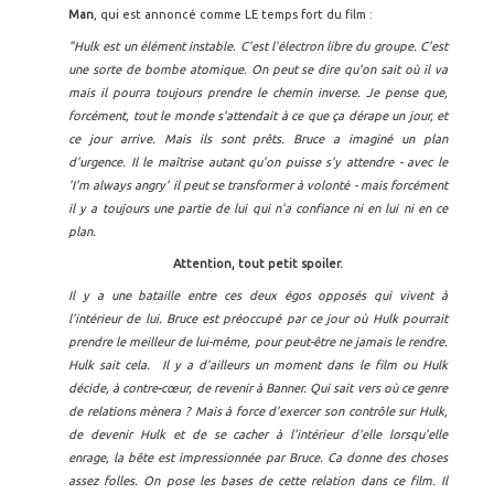
Man
, qui est annoncé comme LE temps fort du film :
"Hulk est un élément instable. C'est l'électron libre du groupe. C'est
une sorte de bombe atomique. On peut se dire qu'on sait où il va
mais il pourra toujours prendre le chemin inverse. Je pense que,
forcément, tout le monde s'attendait à ce que ça dérape un jour, et
ce jour arrive. Mais ils sont prêts. Bruce a imaginé un plan
d'urgence. Il le maîtrise autant qu'on puisse s'y attendre - avec le
'I'm always angry' il peut se transformer à volonté - mais forcément
il y a toujours une partie de lui qui n'a confiance ni en lui ni en ce
plan.
Attention, tout petit spoiler.
Il y a une bataille entre ces deux égos opposés qui vivent à
l'intérieur de lui. Bruce est préoccupé par ce jour où Hulk pourrait
prendre le meilleur de lui-même, pour peut-être ne jamais le rendre.
Hulk sait cela. Il y a d'ailleurs un moment dans le film ou Hulk
décide, à contre-cœur, de revenir à Banner. Qui sait vers où ce genre
de relations mènera ? Mais à force d'exercer son contrôle sur Hulk,
de devenir Hulk et de se cacher à l'intérieur d'elle lorsqu'elle
enrage, la bête est impressionnée par Bruce. Ca donne des choses
assez folles. On pose les bases de cette relation dans ce film. Il