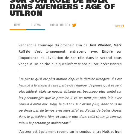
SUR SON RÔLE DE HULK
DANS AVENGERS : AGE OF
UTLRON
NEWS
CINÉMA
PAR
REPUBL33K
Tweet
Pendant le tournage du prochain film de
Joss Whedon
,
Mark
Ruffalo
s'est longuement entretenu avec
Empire
sur
l'importance et l'évolution de son rôle dans le second opus
vengeur. On en tire quelques informations plutôt intéressantes
:
"Je pense qu'il est plus mature depuis le dernier Avengers. Il s'est
habitué à la chose, à faire partie de l'équipe. Je pense qu'il se sent
plus intégré. Mais ce nouvel épisode est beaucoup plus centré sur
les personnages que le premier. Il va un petit peu plus loin avec
chacun d'entre eux. Déjà, le S.H.I.E.L.D n'existe plus, donc nous ne
perdrons pas de temps avec leurs affaires. J'avais de belles choses
dans le précédent film, et encore plus dans celui-ci, car je connais
mieux le personnage maintenant."
L'acteur est également revenu sur le combat entre
Hulk
et
Iron