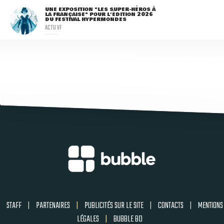
UNE EXPOSITION "LES SUPER-HÉROS À
LA FRANÇAISE" POUR L'ÉDITION 2026
DU FESTIVAL HYPERMONDES
ACTU VF
STAFF
|
PARTENAIRES
|
PUBLICITÉS SUR LE SITE
|
CONTACTS
|
MENTIONS
LÉGALES
|
BUBBLE BD