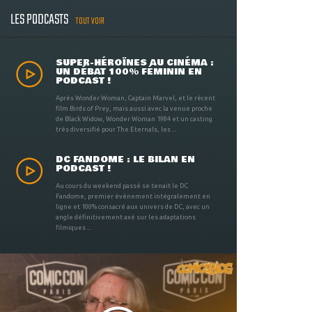
LES PODCASTS
TOUT VOIR
SUPER-HÉROÏNES AU CINÉMA :
UN DÉBAT 100% FÉMININ EN
PODCAST !
Après Wonder Woman, Captain Marvel, et le récent
film Birds of Prey, mais aussi avec la venue proche
de Black Widow, Wonder Woman 1984 et un casting
très diversifié pour The Eternals, les ...
DC FANDOME : LE BILAN EN
PODCAST !
Au cours du weekend passé se tenait le DC
Fandome, premier évènement intégralement en
ligne et 100% consacré aux univers de DC, avec un
angle définitivement axé sur les adaptations
filmiques ...