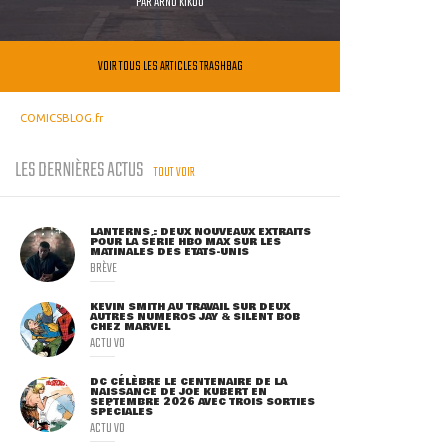
PAR
ARNO KIKOO
VOIR TOUS LES ARTICLES TRASHBAG
COMICSBLOG.fr
LES DERNIÈRES ACTUS
TOUT VOIR
LANTERNS : DEUX NOUVEAUX EXTRAITS
POUR LA SÉRIE HBO MAX SUR LES
MATINALES DES ETATS-UNIS
BRÈVE
KEVIN SMITH AU TRAVAIL SUR DEUX
AUTRES NUMÉROS JAY & SILENT BOB
CHEZ MARVEL
ACTU VO
DC CÉLÈBRE LE CENTENAIRE DE LA
NAISSANCE DE JOE KUBERT EN
SEPTEMBRE 2026 AVEC TROIS SORTIES
SPÉCIALES
ACTU VO