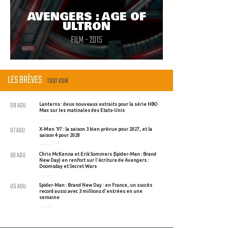
AVENGERS : AGE OF
ULTRON
FILM - 2015
LES BRÈVES
TOUT VOIR
08 AOU
Lanterns : deux nouveaux extraits pour la série HBO
Max sur les matinales des Etats-Unis
07 AOU
X-Men '97 : la saison 3 bien prévue pour 2027, et la
saison 4 pour 2028
06 AOU
Chris McKenna et Erik Sommers (Spider-Man : Brand
New Day) en renfort sur l'écriture de Avengers :
Doomsday et Secret Wars
05 AOU
Spider-Man : Brand New Day : en France, un succès
record aussi avec 3 millions d'entrées en une
semaine