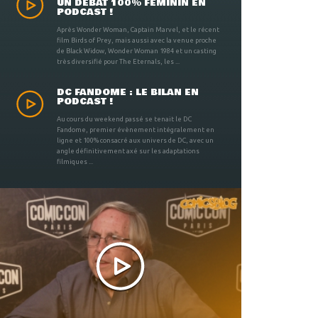
UN DÉBAT 100% FÉMININ EN
PODCAST !
Après Wonder Woman, Captain Marvel, et le récent
film Birds of Prey, mais aussi avec la venue proche
de Black Widow, Wonder Woman 1984 et un casting
très diversifié pour The Eternals, les ...
DC FANDOME : LE BILAN EN
PODCAST !
Au cours du weekend passé se tenait le DC
Fandome, premier évènement intégralement en
ligne et 100% consacré aux univers de DC, avec un
angle définitivement axé sur les adaptations
filmiques ...