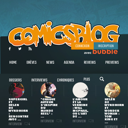
CONNEXION
INSCRIPTION
HOME
BRÈVES
NEWS
AGENDA
REVIEWS
PREVIEWS
PLUS
DOSSIERS
INTERVIEWS
CHRONIQUES
SUPERGIRL
"CHAQUE
L'AMOUR
HELEN
ET
AUTEUR
ET LA
DE
HELEN
S'INSPIRE
VERMINE
WYNDHORN
DE
DU
: WILL
ET
WYNDHORN
MONDE
MCPHAIL,
WONDER
:
RÉEL" :
OU L'ART
WOMAN :
RENCONTRE
...
DE ...
TOM
AVEC ...
KING ET
INTERVIEW
INTERVIEW
1
1
...
INTERVIEW
4
INTERVIEW
3