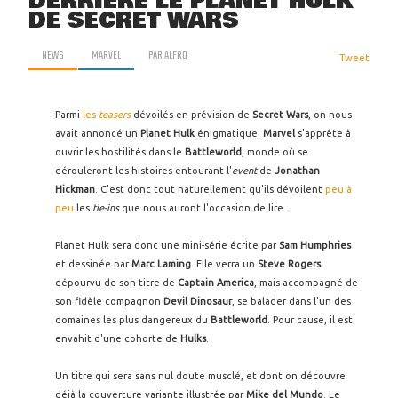
DERRIÈRE LE PLANET HULK
DE SECRET WARS
NEWS
MARVEL
PAR
ALFRO
Tweet
Parmi
les
teasers
dévoilés en prévision de
Secret Wars
, on nous
avait annoncé un
Planet Hulk
énigmatique.
Marvel
s'apprête à
ouvrir les hostilités dans le
Battleworld
, monde où se
dérouleront les histoires entourant l'
event
de
Jonathan
Hickman
. C'est donc tout naturellement qu'ils dévoilent
peu à
peu
les
tie-ins
que nous auront l'occasion de lire.
Planet Hulk sera donc une mini-série écrite par
Sam Humphries
et dessinée par
Marc
Laming
. Elle verra un
Steve Rogers
dépourvu de son titre de
Captain America
, mais accompagné de
son fidèle compagnon
Devil Dinosaur
, se balader dans l'un des
domaines les plus dangereux du
Battleworld
. Pour cause, il est
envahit d'une cohorte de
Hulks
.
Un titre qui sera sans nul doute musclé, et dont on découvre
déjà la couverture variante illustrée par
Mike del Mundo
. Le