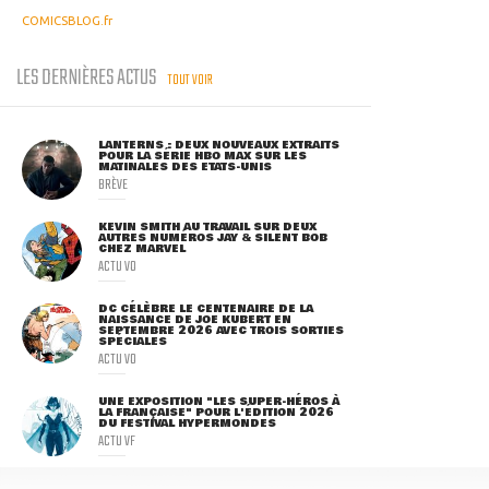
COMICSBLOG.fr
LES DERNIÈRES ACTUS
TOUT VOIR
LANTERNS : DEUX NOUVEAUX EXTRAITS
POUR LA SÉRIE HBO MAX SUR LES
MATINALES DES ETATS-UNIS
BRÈVE
KEVIN SMITH AU TRAVAIL SUR DEUX
AUTRES NUMÉROS JAY & SILENT BOB
CHEZ MARVEL
ACTU VO
DC CÉLÈBRE LE CENTENAIRE DE LA
NAISSANCE DE JOE KUBERT EN
SEPTEMBRE 2026 AVEC TROIS SORTIES
SPÉCIALES
ACTU VO
UNE EXPOSITION "LES SUPER-HÉROS À
LA FRANÇAISE" POUR L'ÉDITION 2026
DU FESTIVAL HYPERMONDES
ACTU VF