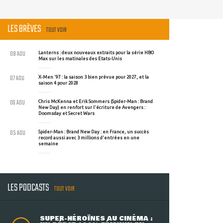
LES BRÈVES
TOUT VOIR
08 AOU
Lanterns : deux nouveaux extraits pour la série HBO
Max sur les matinales des Etats-Unis
07 AOU
X-Men '97 : la saison 3 bien prévue pour 2027, et la
saison 4 pour 2028
06 AOU
Chris McKenna et Erik Sommers (Spider-Man : Brand
New Day) en renfort sur l'écriture de Avengers :
Doomsday et Secret Wars
05 AOU
Spider-Man : Brand New Day : en France, un succès
record aussi avec 3 millions d'entrées en une
semaine
LES PODCASTS
TOUT VOIR
SUPER-HÉROÏNES AU CINÉMA :