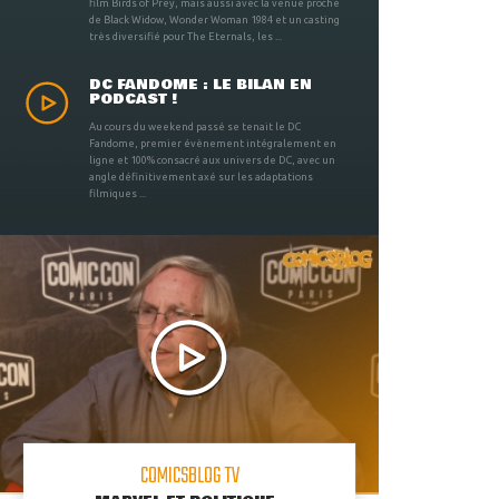
film Birds of Prey, mais aussi avec la venue proche
de Black Widow, Wonder Woman 1984 et un casting
très diversifié pour The Eternals, les ...
DC FANDOME : LE BILAN EN
PODCAST !
Au cours du weekend passé se tenait le DC
Fandome, premier évènement intégralement en
ligne et 100% consacré aux univers de DC, avec un
angle définitivement axé sur les adaptations
filmiques ...
COMICSBLOG TV