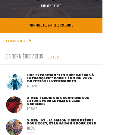
PAR
ARNO KIKOO
VOIR TOUS LES ARTICLES TRASHBAG
COMICSBLOG.fr
LES DERNIÈRES ACTUS
TOUT VOIR
UNE EXPOSITION "LES SUPER-HÉROS À
LA FRANÇAISE" POUR L'ÉDITION 2026
DU FESTIVAL HYPERMONDES
ACTU VF
X-MEN : SADIE SINK CONFIRME SON
RETOUR POUR LE FILM DE JAKE
SCHREIER
ECRANS
X-MEN '97 : LA SAISON 3 BIEN PRÉVUE
POUR 2027, ET LA SAISON 4 POUR 2028
BRÈVE