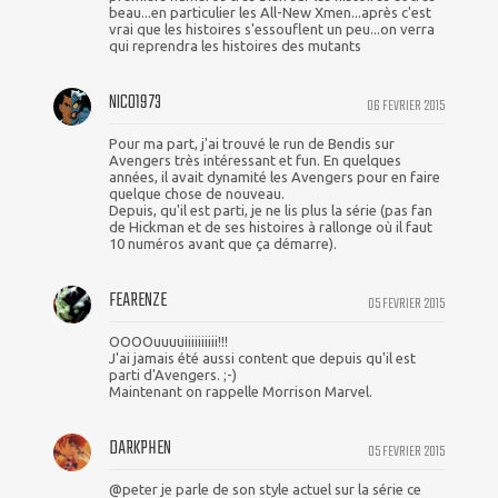
beau...en particulier les All-New Xmen...après c'est
vrai que les histoires s'essouflent un peu...on verra
qui reprendra les histoires des mutants
NICO1973
06 FEVRIER 2015
Pour ma part, j'ai trouvé le run de Bendis sur
Avengers très intéressant et fun. En quelques
années, il avait dynamité les Avengers pour en faire
quelque chose de nouveau.
Depuis, qu'il est parti, je ne lis plus la série (pas fan
de Hickman et de ses histoires à rallonge où il faut
10 numéros avant que ça démarre).
FEARENZE
05 FEVRIER 2015
OOOOuuuuiiiiiiiiii!!!
J'ai jamais été aussi content que depuis qu'il est
parti d'Avengers. ;-)
Maintenant on rappelle Morrison Marvel.
DARKPHEN
05 FEVRIER 2015
@peter je parle de son style actuel sur la série ce