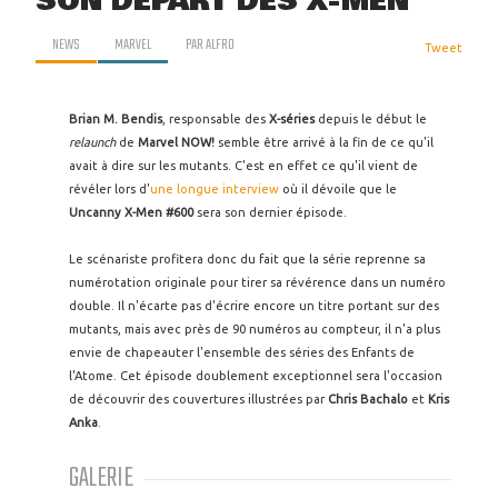
SON DÉPART DES X-MEN
NEWS
MARVEL
PAR
ALFRO
Tweet
Brian M. Bendis
, responsable des
X-séries
depuis le début le
relaunch
de
Marvel
NOW!
semble être arrivé à la fin de ce qu'il
avait à dire sur les mutants. C'est en effet ce qu'il vient de
révéler lors d'
une longue interview
où il dévoile que le
Uncanny X-Men #600
sera son dernier épisode.
Le scénariste profitera donc du fait que la série reprenne sa
numérotation originale pour tirer sa révérence dans un numéro
double. Il n'écarte pas d'écrire encore un titre portant sur des
mutants, mais avec près de 90 numéros au compteur, il n'a plus
envie de chapeauter l'ensemble des séries des Enfants de
l'Atome. Cet épisode doublement exceptionnel sera l'occasion
de découvrir des couvertures illustrées par
Chris Bachalo
et
Kris
Anka
.
GALERIE