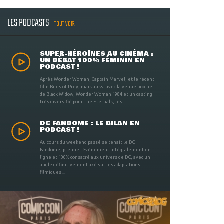
LES PODCASTS
TOUT VOIR
SUPER-HÉROÏNES AU CINÉMA :
UN DÉBAT 100% FÉMININ EN
PODCAST !
Après Wonder Woman, Captain Marvel, et le récent
film Birds of Prey, mais aussi avec la venue proche
de Black Widow, Wonder Woman 1984 et un casting
très diversifié pour The Eternals, les ...
DC FANDOME : LE BILAN EN
PODCAST !
Au cours du weekend passé se tenait le DC
Fandome, premier évènement intégralement en
ligne et 100% consacré aux univers de DC, avec un
angle définitivement axé sur les adaptations
filmiques ...