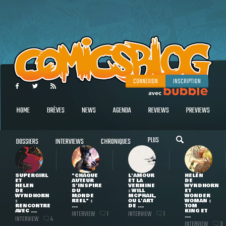
CONNEXION
INSCRIPTION
HOME
BRÈVES
NEWS
AGENDA
REVIEWS
PREVIEWS
PLUS
DOSSIERS
INTERVIEWS
CHRONIQUES
SUPERGIRL
"CHAQUE
L'AMOUR
HELEN
ET
AUTEUR
ET LA
DE
HELEN
S'INSPIRE
VERMINE
WYNDHORN
DE
DU
: WILL
ET
WYNDHORN
MONDE
MCPHAIL,
WONDER
:
RÉEL" :
OU L'ART
WOMAN :
RENCONTRE
...
DE ...
TOM
AVEC ...
KING ET
INTERVIEW
INTERVIEW
1
1
...
INTERVIEW
4
INTERVIEW
3