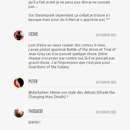
qu'il a fait avant je ne peux pas dire je ne connais
pas ...
Sur Steampunk cependant ça collait je trouve à l
époque mais pour du X Men je n apprécie pas ^^
LICIUS
05 FEVRIER 2015
Loin d'etre un vieux routier des comics X-men,
j'avais plutot apprécié Battle of the Atom et Trial of
Jean Grey car il se passait quelque chose. Entre
chaque crossover par contre oui, là il se passait pas
grand chose. J'ai l'impression que c'est pire pour
Guardians of the Galaxy.
PETER
05 FEVRIER 2015
@darkphen: Même son style des débuts (Shade the
Changing Man, Death) ?
THEGUEST
05 FEVRIER 2015
ENFIN !