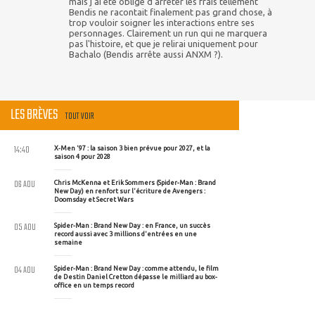
mais j'ai été obligé d'arrêter les frais tellement
Bendis ne racontait finalement pas grand chose, à
trop vouloir soigner les interactions entre ses
personnages. Clairement un run qui ne marquera
pas l'histoire, et que je relirai uniquement pour
Bachalo (Bendis arrête aussi ANXM ?).
LES BRÈVES
TOUT VOIR
14:40
X-Men '97 : la saison 3 bien prévue pour 2027, et la
saison 4 pour 2028
06 AOU
Chris McKenna et Erik Sommers (Spider-Man : Brand
New Day) en renfort sur l'écriture de Avengers :
Doomsday et Secret Wars
05 AOU
Spider-Man : Brand New Day : en France, un succès
record aussi avec 3 millions d'entrées en une
semaine
04 AOU
Spider-Man : Brand New Day : comme attendu, le film
de Destin Daniel Cretton dépasse le milliard au box-
office en un temps record