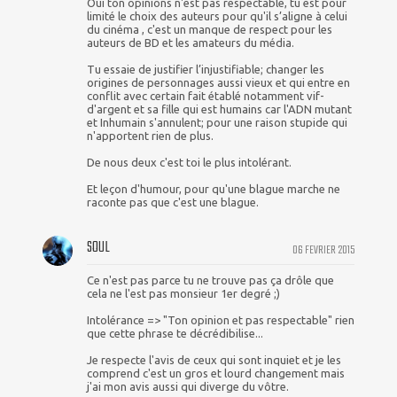
Oui ton opinions n'est pas respectable, tu est pour
limité le choix des auteurs pour qu'il s’aligne à celui
du cinéma , c'est un manque de respect pour les
auteurs de BD et les amateurs du média.
Tu essaie de justifier l’injustifiable; changer les
origines de personnages aussi vieux et qui entre en
conflit avec certain fait établé notamment vif-
d'argent et sa fille qui est humains car l'ADN mutant
et Inhumain s'annulent; pour une raison stupide qui
n'apportent rien de plus.
De nous deux c'est toi le plus intolérant.
Et leçon d'humour, pour qu'une blague marche ne
raconte pas que c'est une blague.
SOUL
06 FEVRIER 2015
Ce n'est pas parce tu ne trouve pas ça drôle que
cela ne l'est pas monsieur 1er degré ;)
Intolérance => "Ton opinion et pas respectable" rien
que cette phrase te décrédibilise...
Je respecte l'avis de ceux qui sont inquiet et je les
comprend c'est un gros et lourd changement mais
j'ai mon avis aussi qui diverge du vôtre.