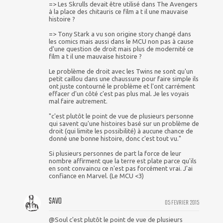
=> Les Skrulls devait être utilisé dans The Avengers
à la place des chitauris ce film a t il une mauvaise
histoire ?
=> Tony Stark a vu son origine story changé dans
les comics mais aussi dans le MCU non pas à cause
d'une question de droit mais plus de modernité ce
film a t il une mauvaise histoire ?
Le problème de droit avec les Twins ne sont qu'un
petit caillou dans une chaussure pour faire simple ils
ont juste contourné le problème et l'ont carrément
effacer d'un côté c'est pas plus mal. Je les voyais
mal faire autrement.
"c'est plutôt le point de vue de plusieurs personne
qui savent qu'une histoires basé sur un problème de
droit (qui limite les possibilité) à aucune chance de
donné une bonne histoire, donc c'est tout vu."
Si plusieurs personnes de part la force de leur
nombre affirment que la terre est plate parce qu'ils
en sont convaincu ce n'est pas forcément vrai. J'ai
confiance en Marvel. (Le MCU <3)
SAVO
05 FEVRIER 2015
@Soul c'est plutôt le point de vue de plusieurs