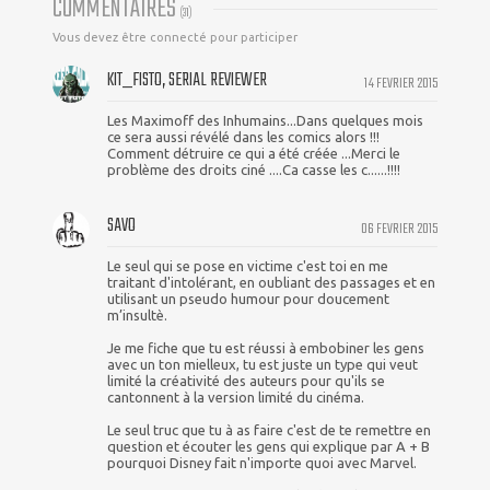
COMMENTAIRES
(
31
)
Vous devez être connecté pour participer
KIT_FISTO, SERIAL REVIEWER
14 FEVRIER 2015
Les Maximoff des Inhumains...Dans quelques mois
ce sera aussi révélé dans les comics alors !!!
Comment détruire ce qui a été créée ...Merci le
problème des droits ciné ....Ca casse les c......!!!!
SAVO
06 FEVRIER 2015
Le seul qui se pose en victime c'est toi en me
traitant d'intolérant, en oubliant des passages et en
utilisant un pseudo humour pour doucement
m’insultè.
Je me fiche que tu est réussi à embobiner les gens
avec un ton mielleux, tu est juste un type qui veut
limité la créativité des auteurs pour qu'ils se
cantonnent à la version limité du cinéma.
Le seul truc que tu à as faire c'est de te remettre en
question et écouter les gens qui explique par A + B
pourquoi Disney fait n'importe quoi avec Marvel.