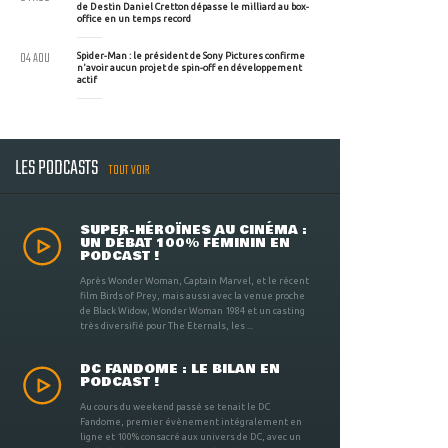
de Destin Daniel Cretton dépasse le milliard au box-
office en un temps record
04 AOU
Spider-Man : le président de Sony Pictures confirme
n'avoir aucun projet de spin-off en développement
actif
LES PODCASTS
TOUT VOIR
SUPER-HÉROÏNES AU CINÉMA :
UN DÉBAT 100% FÉMININ EN
PODCAST !
Après Wonder Woman, Captain Marvel, et le récent
film Birds of Prey, mais aussi avec la venue proche
de Black Widow, Wonder Woman 1984 et un casting
très diversifié pour The Eternals, les ...
DC FANDOME : LE BILAN EN
PODCAST !
Au cours du weekend passé se tenait le DC
Fandome, premier évènement intégralement en
ligne et 100% consacré aux univers de DC, avec un