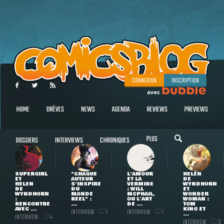
CONNEXION
INSCRIPTION
HOME
BRÈVES
NEWS
AGENDA
REVIEWS
PREVIEWS
PLUS
DOSSIERS
INTERVIEWS
CHRONIQUES
SUPERGIRL
"CHAQUE
L'AMOUR
HELEN
ET
AUTEUR
ET LA
DE
HELEN
S'INSPIRE
VERMINE
WYNDHORN
DE
DU
: WILL
ET
WYNDHORN
MONDE
MCPHAIL,
WONDER
:
RÉEL" :
OU L'ART
WOMAN :
RENCONTRE
...
DE ...
TOM
AVEC ...
KING ET
INTERVIEW
INTERVIEW
1
1
...
INTERVIEW
4
INTERVIEW
3