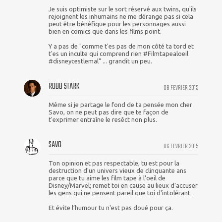
Je suis optimiste sur le sort réservé aux twins, qu'ils
rejoignent les inhumains ne me dérange pas si cela
peut être bénéfique pour les personnages aussi
bien en comics que dans les films point.
Y a pas de "comme t'es pas de mon côté ta tord et
t'es un inculte qui comprend rien #Filmtapealoeil
#disneycestlemal" ... grandit un peu.
ROBB STARK
06 FEVRIER 2015
Même si je partage le fond de ta pensée mon cher
Savo, on ne peut pas dire que te façon de
t'exprimer entraîne le resêct non plus.
SAVO
06 FEVRIER 2015
Ton opinion et pas respectable, tu est pour la
destruction d'un univers vieux de clinquante ans
parce que tu aime les film tape à l'oeil de
Disney/Marvel; remet toi en cause au lieux d’accuser
les gens qui ne pensent pareil que toi d'intolérant.
Et évite l’humour tu n'est pas doué pour ça.