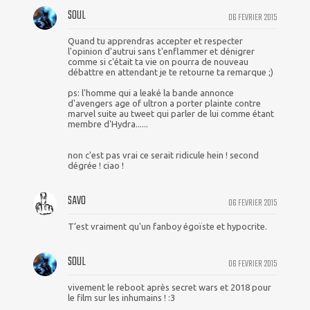
SOUL
06 FEVRIER 2015
Quand tu apprendras accepter et respecter
l'opinion d'autrui sans t'enflammer et dénigrer
comme si c'était ta vie on pourra de nouveau
débattre en attendant je te retourne ta remarque ;)
ps: l'homme qui a leaké la bande annonce
d'avengers age of ultron a porter plainte contre
marvel suite au tweet qui parler de lui comme étant
membre d'Hydra......
non c'est pas vrai ce serait ridicule hein ! second
dégrée ! ciao !
SAVO
06 FEVRIER 2015
T’est vraiment qu'un fanboy égoïste et hypocrite.
SOUL
06 FEVRIER 2015
vivement le reboot après secret wars et 2018 pour
le film sur les inhumains ! :3