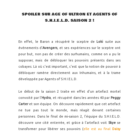
SPOILER SUR AGE OF ULTRON ET AGENTS OF
S.H.I.E.L.D. SAISON 2 !
En effet, le Baron a récupéré le sceptre de
Loki
suite aux
événements d'
Avengers
, et ses expériences sur le sceptre ont
pour but, non pas de créer des surhumains, comme on a pu le
supposer, mais de débloquer les pouvoirs présents dans ses
cobayes. Là où c'est important, c'est que la notion de pouvoir à
débloquer ramène directement aux Inhumains, et à la trame
développée par Agents of S.H.I.E.L.D.
Le début de la saison 2 traite en effet d'un artefact mortel
convoité par l'
Hydra
, et récupéré dans les années 40 par
Peggy
Carter
et son équipe. On découvre rapidement que cet artefact
ne tue pas tout le monde, mais réagit devant certaines
personnes. Dans le final de mi-saison 2, l'équipe du S.H.I.E.L.D.
découvre une cité enterrée, et grâce à l'artefact voit
Skye
se
transformer pour libérer ses pouvoirs (
elle est au final
Daisy