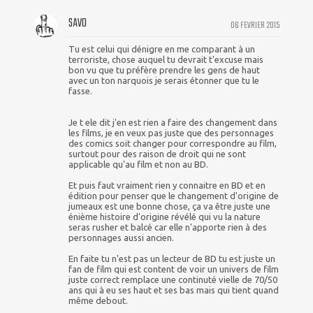
SAVO
06 FEVRIER 2015
Tu est celui qui dénigre en me comparant à un
terroriste, chose auquel tu devrait t'excuse mais
bon vu que tu préfère prendre les gens de haut
avec un ton narquois je serais étonner que tu le
fasse.
Je t ele dit j'en est rien a faire des changement dans
les films, je en veux pas juste que des personnages
des comics soit changer pour correspondre au film,
surtout pour des raison de droit qui ne sont
applicable qu'au film et non au BD.
Et puis faut vraiment rien y connaitre en BD et en
édition pour penser que le changement d'origine de
jumeaux est une bonne chose, ça va être juste une
énième histoire d'origine révélé qui vu la nature
seras rusher et balcé car elle n'apporte rien à des
personnages aussi ancien.
En faite tu n'est pas un lecteur de BD tu est juste un
fan de film qui est content de voir un univers de film
juste correct remplace une continuté vielle de 70/50
ans qui à eu ses haut et ses bas mais qui tient quand
même debout.