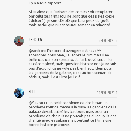
il y à aucun rapport.
Si tu aime que l'univers des comics soit remplacer
par celui des films (qui ne sont que des pales copie
édulcoré.); je suis désolé que tu si peux de goût
mais sache que tu est heureusement en minorité.
SPECTRA
05 FEVRIER 2015
@soul: oui l'histoire d'avengers est naze^^
entendons nous bien, j'ai adoré le film mais il ne
brille pas par son scénario. Je l'ai trouvé super fun
et décomplexé, mais question histoire non je ne suis
pas d'accord, ça ne vole pas bien haut. Idem pour
les gardiens de la galaxie, c'est un bon scénar' de
série B, mais il est ultra jouissif.
SOUL
05 FEVRIER 2015
@Savo==> un petit problème de droit mais un
problème tout de même à la base les gardiens de la
galaxie devait utilisé les badoons mais pour un
problème de droit ils ne pouvait pas du coup ils ont
changé avec les sakaarans pourtant ce film a une
bonne histoire je trouve.