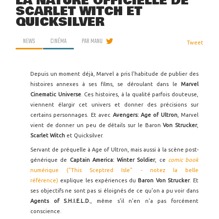
LA NATURE OFFICIELLE DE
SCARLET WITCH ET
QUICKSILVER
NEWS
CINÉMA
PAR
MANU
Tweet
Depuis un moment déjà, Marvel a pris l'habitude de publier des
histoires annexes à ses films, se déroulant dans le
Marvel
Cinematic Universe
. Ces histoires, à la qualité parfois douteuse,
viennent élargir cet univers et donner des précisions sur
certains personnages. Et avec
Avengers: Age of Ultron
, Marvel
vient de donner un peu de détails sur le Baron
Von Strucker
,
Scarlet Witch
et Quicksilver.
Servant de préquelle à Age of Ultron, mais aussi à la scène post-
générique de
Captain America: Winter Soldier
, ce
comic book
numérique ("This Sceptred Isle" - notez la belle
référence)
explique les expériences du
Baron Von Strucker
. Et
ses objectifs ne sont pas si éloignés de ce qu'on a pu voir dans
Agents of S.H.I.E.L.D.
, même s'il n'en n'a pas forcément
conscience.