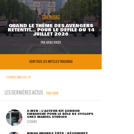
TRASHBAG
QUAND LE THÈME DES AVENGERS
RETENTIT... POUR LE DÉFILÉ DU 14
JUILLET 2026
PAR
ARNO KIKOO
VOIR TOUS LES ARTICLES TRASHBAG
COMICSBLOG.fr
LES DERNIÈRES ACTUS
TOUT VOIR
X-MEN : L'ACTEUR KIT CONNOR
EMBAUCHÉ POUR LE RÔLE DE CYCLOPS
CHEZ MARVEL STUDIOS
ECRANS
RINGO AWARDS 2026 : DÉCOUVREZ