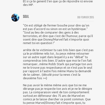
Et si ça te genent t'en que ça de répondre ici envoie
des MP.
SOUL
06 FEVRIER 2015
"On est obligé de fermer bouche pour dire qu'on
est pas d'accord ou sinon on est un hystérique."
"Soul au lieu de comparer des gens à des
terroristes, et dire que c'est de l'humour, parce qu'il
osent dire que Disney/Marvel fait n'importe quoi
remet toi en question !"
arrête de te victimiser tu sais très bien que c'est pas
ça le problème relis toi , tu peux même retourner
sur un autre sujet dans lequel il y a eu "débat" tu
comprendras très bien. D'autre que moi te l'on fait
remarquer...même Robb Stark qui partage ton avis
ne te trouve pas respectueux et ce n'est pas le seul
par rapport à l'autre fois même Manu ta demandé
de te calmer.. (désolé pour ta news c'est la
deuxième fois ><)
Ne pas avoir le même même avis que toi ne me
dérange pas je respecte ton avis et je ne le dénigre
pas. La comparaison vient de ton comportement
surtout.en défenseur des 75 ans de Marvel en
comics je te laisse chercher ce point commun. Que
tu pense Marvel/Disney fait n'importe quoi, tu