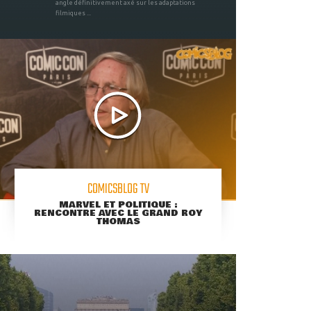
angle définitivement axé sur les adaptations
filmiques ...
COMICSBLOG TV
MARVEL ET POLITIQUE :
RENCONTRE AVEC LE GRAND ROY
THOMAS