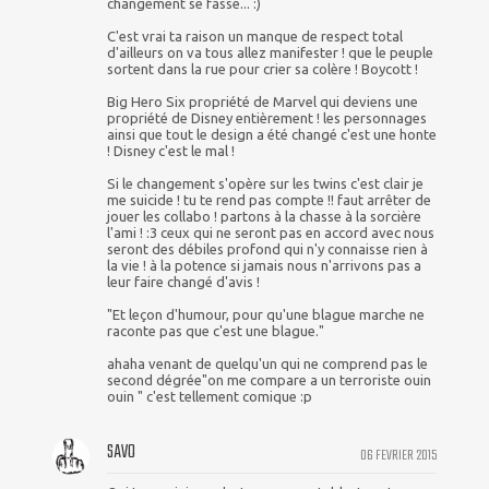
changement se fasse... :)
C'est vrai ta raison un manque de respect total
d'ailleurs on va tous allez manifester ! que le peuple
sortent dans la rue pour crier sa colère ! Boycott !
Big Hero Six propriété de Marvel qui deviens une
propriété de Disney entièrement ! les personnages
ainsi que tout le design a été changé c'est une honte
! Disney c'est le mal !
Si le changement s'opère sur les twins c'est clair je
me suicide ! tu te rend pas compte !! faut arrêter de
jouer les collabo ! partons à la chasse à la sorcière
l'ami ! :3 ceux qui ne seront pas en accord avec nous
seront des débiles profond qui n'y connaisse rien à
la vie ! à la potence si jamais nous n'arrivons pas a
leur faire changé d'avis !
"Et leçon d'humour, pour qu'une blague marche ne
raconte pas que c'est une blague."
ahaha venant de quelqu'un qui ne comprend pas le
second dégrée"on me compare a un terroriste ouin
ouin " c'est tellement comique :p
SAVO
06 FEVRIER 2015