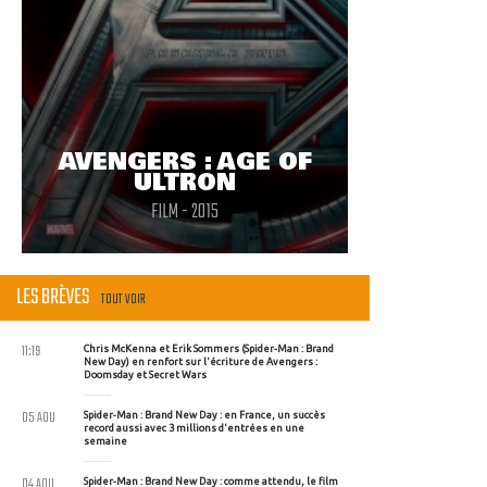
AVENGERS : AGE OF
ULTRON
FILM - 2015
LES BRÈVES
TOUT VOIR
11:19
Chris McKenna et Erik Sommers (Spider-Man : Brand
New Day) en renfort sur l'écriture de Avengers :
Doomsday et Secret Wars
05 AOU
Spider-Man : Brand New Day : en France, un succès
record aussi avec 3 millions d'entrées en une
semaine
04 AOU
Spider-Man : Brand New Day : comme attendu, le film