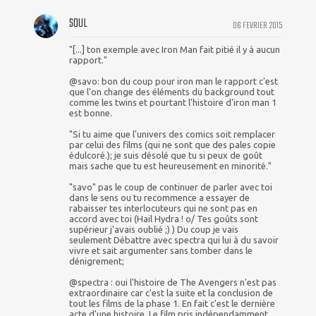
SOUL
06 FEVRIER 2015
"[...] ton exemple avec Iron Man fait pitié il y à aucun
rapport."
@savo: bon du coup pour iron man le rapport c'est
que l'on change des éléments du background tout
comme les twins et pourtant l'histoire d'iron man 1
est bonne.
"Si tu aime que l'univers des comics soit remplacer
par celui des films (qui ne sont que des pales copie
édulcoré.); je suis désolé que tu si peux de goût
mais sache que tu est heureusement en minorité."
"savo" pas le coup de continuer de parler avec toi
dans le sens ou tu recommence a essayer de
rabaisser tes interlocuteurs qui ne sont pas en
accord avec toi (Hail Hydra ! o/ Tes goûts sont
supérieur j'avais oublié ;) ) Du coup je vais
seulement Débattre avec spectra qui lui à du savoir
vivre et sait argumenter sans tomber dans le
dénigrement;
@spectra : oui l'histoire de The Avengers n'est pas
extraordinaire car c'est la suite et la conclusion de
tout les films de la phase 1. En fait c'est le dernière
acte d'une histoire. Le film pris indépendamment,