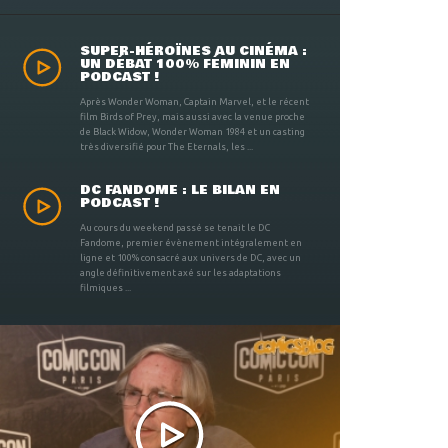
SUPER-HÉROÏNES AU CINÉMA :
UN DÉBAT 100% FÉMININ EN
PODCAST !
Après Wonder Woman, Captain Marvel, et le récent
film Birds of Prey, mais aussi avec la venue proche
de Black Widow, Wonder Woman 1984 et un casting
très diversifié pour The Eternals, les ...
DC FANDOME : LE BILAN EN
PODCAST !
Au cours du weekend passé se tenait le DC
Fandome, premier évènement intégralement en
ligne et 100% consacré aux univers de DC, avec un
angle définitivement axé sur les adaptations
filmiques ...