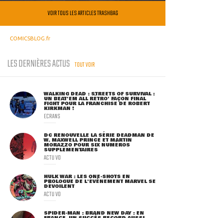
VOIR TOUS LES ARTICLES TRASHBAG
COMICSBLOG.fr
LES DERNIÈRES ACTUS
TOUT VOIR
WALKING DEAD : STREETS OF SURVIVAL :
UN BEAT'EM ALL RÉTRO' FAÇON FINAL
FIGHT POUR LA FRANCHISE DE ROBERT
KIRKMAN !
ECRANS
DC RENOUVELLE LA SÉRIE DEADMAN DE
W. MAXWELL PRINCE ET MARTIN
MORAZZO POUR SIX NUMÉROS
SUPPLÉMENTAIRES
ACTU VO
HULK WAR : LES ONE-SHOTS EN
PROLOGUE DE L'ÉVÈNEMENT MARVEL SE
DÉVOILENT
ACTU VO
SPIDER-MAN : BRAND NEW DAY : EN
FRANCE, UN SUCCÈS RECORD AUSSI