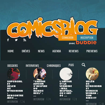
CONNEXION
INSCRIPTION
HOME
BRÈVES
NEWS
AGENDA
REVIEWS
PREVIEWS
PLUS
DOSSIERS
INTERVIEWS
CHRONIQUES
SUPERGIRL
"CHAQUE
L'AMOUR
HELEN
ET
AUTEUR
ET LA
DE
HELEN
S'INSPIRE
VERMINE
WYNDHORN
DE
DU
: WILL
ET
WYNDHORN
MONDE
MCPHAIL,
WONDER
:
RÉEL" :
OU L'ART
WOMAN :
RENCONTRE
...
DE ...
TOM
AVEC ...
KING ET
INTERVIEW
INTERVIEW
1
1
...
INTERVIEW
4
INTERVIEW
3