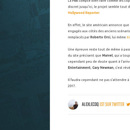
La
Fox
compte bien faire comme les copa
discret jusqu'ici, le projet semble tout
Hollywood Reporter
.
En effet, le site américain annonce que
engagés aux côtés des anciens scénari
remplacés par
Roberto Orci
, lui même
éc
Une épreuve reste tout de même à pass
du site précisent que
Marvel
, qui a touj
cependant peu de doute quant à l'arriv
Entertainment
,
Gary Newma
n
, s'est rév
Il faudra cependant ne pas s'attendre à 
2017.
ALEXLECOQ
EST SUR TWITTER