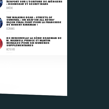
RENFORT SUR L'ÉCRITURE DE AVENGERS
: DOOMSDAY ET SECRET WARS
BRÈVE
THE WALKING DEAD : STREETS OF
SURVIVAL : UN BEAT'EM ALL RÉTRO'
FAÇON FINAL FIGHT POUR LA FRANCHISE
DE ROBERT KIRKMAN !
ECRANS
DC RENOUVELLE LA SÉRIE DEADMAN DE
W. MAXWELL PRINCE ET MARTIN
MORAZZO POUR SIX NUMÉROS
SUPPLÉMENTAIRES
ACTU VO