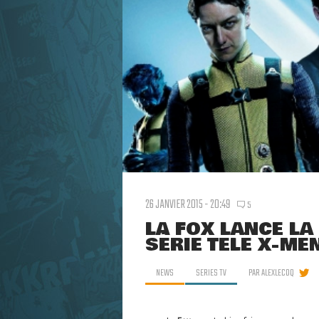
26 JANVIER 2015 - 20:49
5
LA FOX LANCE LA
SÉRIE TÉLÉ X-ME
NEWS
SERIES TV
PAR
ALEXLECOQ