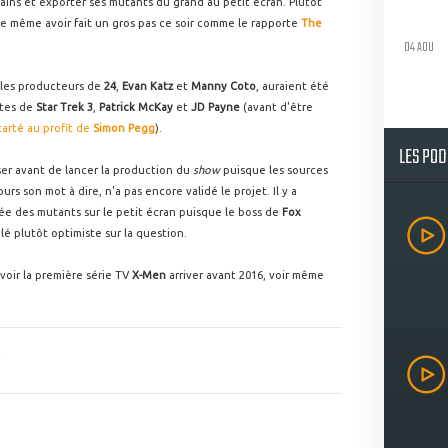
ins et exporter ses mutants du grand au petit écran. Plutôt
 de même avoir fait un gros pas ce soir comme le rapporte
The
04 AOU
 les producteurs de
24
,
Evan Katz
et
Manny Coto
, auraient été
stes de
Star Trek 3
,
Patrick McKay
et
JD Payne
(avant d'être
arté au profit de
Simon Pegg
).
LES PO
er avant de lancer la production du
show
puisque les sources
ours son mot à dire, n'a pas encore validé le projet. Il y a
ée des mutants sur le petit écran puisque le boss de
Fox
élé plutôt optimiste sur la question.
voir la première série TV
X-Men
arriver avant 2016, voir même