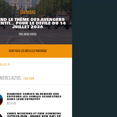
TRASHBAG
ND LE THÈME DES AVENGERS
NTIT... POUR LE DÉFILÉ DU 14
JUILLET 2026
PAR
ARNO KIKOO
VOIR TOUS LES ARTICLES TRASHBAG
BLOG.fr
NIÈRES ACTUS
TOUT VOIR
DIAMOND COMICS VA RENDRE AUX
ÉDITEURS LES COMICS SÉQUESTRÉS
DANS LEUR ENTREPÔT
ACTU VO
CHRIS MCKENNA ET ERIK SOMMERS
(SPIDER-MAN : BRAND NEW DAY) EN