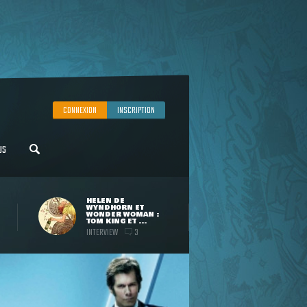
CONNEXION
INSCRIPTION
US
HELEN DE
WYNDHORN ET
WONDER WOMAN :
TOM KING ET ...
INTERVIEW
3