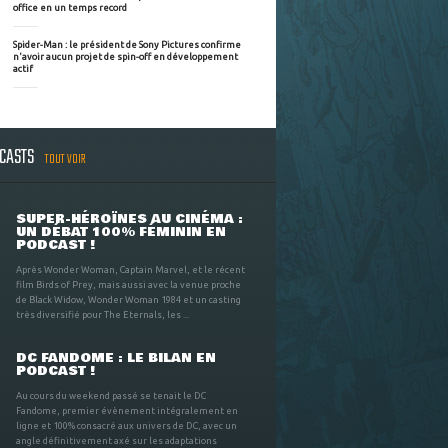
office en un temps record
Spider-Man : le président de Sony Pictures confirme
n'avoir aucun projet de spin-off en développement
actif
DCASTS
TOUT VOIR
SUPER-HÉROÏNES AU CINÉMA :
UN DÉBAT 100% FÉMININ EN
PODCAST !
Après Wonder Woman, Captain Marvel, et le récent
film Birds of Prey, mais aussi avec la venue proche
de Black Widow, Wonder Woman 1984 et un casting
très diversifié pour The Eternals, les ...
DC FANDOME : LE BILAN EN
PODCAST !
Au cours du weekend passé se tenait le DC
Fandome, premier évènement intégralement en
ligne et 100% consacré aux univers de DC, avec un
angle définitivement axé sur les adaptations