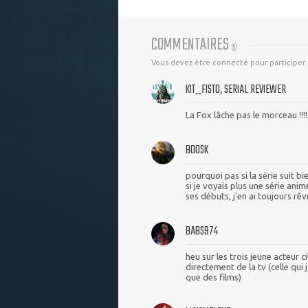
COMMENTAIRES
(
5
)
Vous devez être connecté pour participer
KIT_FISTO, SERIAL REVIEWER
La Fox lâche pas le morceau !!!!
BOOSK
pourquoi pas si la série suit bi
si je voyais plus une série anim
ses débuts, j'en ai toujours rê
BABS974
heu sur les trois jeune acteur 
directement de la tv (celle qui 
que des films)