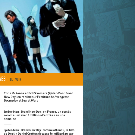
ÈVES
TOUT VOIR
Chris McKenna et Erik Sommers (Spider-Man : Brand
New Day) en renfort sur l'écriture de Avengers :
Doomsday et Secret Wars
Spider-Man : Brand New Day : en France, un succès
record aussi avec 3 millions d'entrées en une
semaine
Spider-Man : Brand New Day : comme attendu, le film
de Destin Daniel Cretton dépasse le milliard au box-