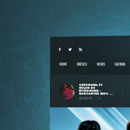
HOME
BRÈVES
NEWS
AGENDA
SUPERGIRL ET
HELEN DE
WYNDHORN :
RENCONTRE AVEC ...
INTERVIEW
4