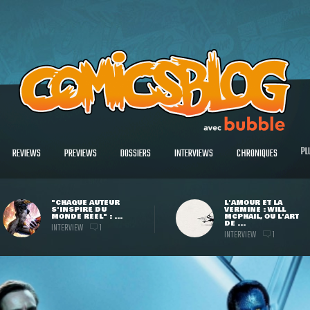
PL
REVIEWS
PREVIEWS
DOSSIERS
INTERVIEWS
CHRONIQUES
"CHAQUE AUTEUR
L'AMOUR ET LA
S'INSPIRE DU
VERMINE : WILL
MONDE RÉEL" : ...
MCPHAIL, OU L'ART
DE ...
INTERVIEW
1
INTERVIEW
1