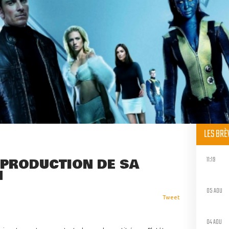
LES BR
11:19
 PRODUCTION DE SA
N
05 AOU
Tweet
04 AOU