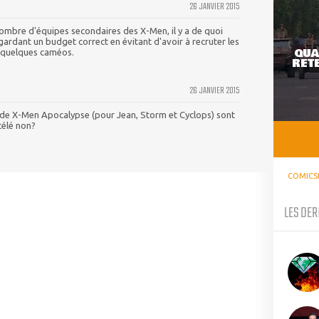
26 JANVIER 2015
 nombre d'équipes secondaires des X-Men, il y a de quoi
n gardant un budget correct en évitant d'avoir à recruter les
QUA
r quelques caméos.
RETE
26 JANVIER 2015
s de X-Men Apocalypse (pour Jean, Storm et Cyclops) sont
télé non?
COMICS
LES DER