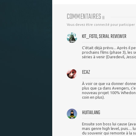
COMMENTAIRES
(
8
)
Vous devez être connecté pour participer
KIT_FISTO, SERIAL REVIEWER
C'était déjà prévu... Après il p
prochains films (phase 3), les 
séries à venir (Daredevil, Jessi
ECAZ
À voir ce que va donner donner
plus que ça dans Avengers, c'e
nouveau projet 100% Whedon d'ic
coin en plus).
HUITAILANG
Ensuite son boss lui cause (av
mais genre high level, puis....
du souvenir qui remonte à la su