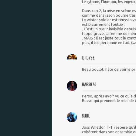
Le rythme, l'humour, les enjeux,
Dans cap 2, la mise en scène 
comme dans jason bourne t'as 
Le winter soldier est réussi ni
est bizarrement foutue :
. C'est un tueur invisible dep
flippe grave, la femme de ménag
. MAIS : Il est juste tout le con
puis, il tue personne en fait. (s
DROYZE
Beau boulot, hâte de voir le 
BABS974
Perso, après avoir vu ce qu'a d
Russo qui prennent le relai d
SOUL
Joss Whedon T-T j'espère qu'il
cohérent dans son ensemble en 