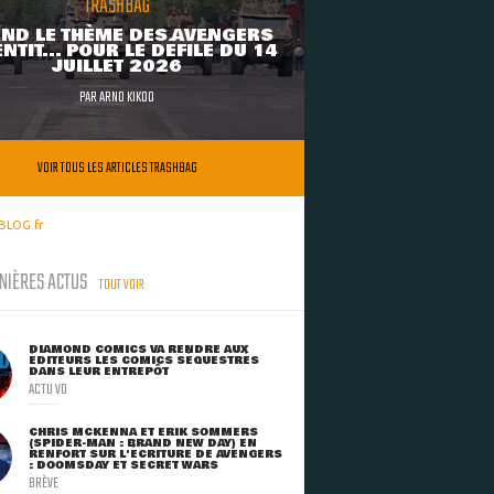
TRASHBAG
ND LE THÈME DES AVENGERS
NTIT... POUR LE DÉFILÉ DU 14
JUILLET 2026
PAR
ARNO KIKOO
VOIR TOUS LES ARTICLES TRASHBAG
BLOG.fr
NIÈRES ACTUS
TOUT VOIR
DIAMOND COMICS VA RENDRE AUX
ÉDITEURS LES COMICS SÉQUESTRÉS
DANS LEUR ENTREPÔT
ACTU VO
CHRIS MCKENNA ET ERIK SOMMERS
(SPIDER-MAN : BRAND NEW DAY) EN
RENFORT SUR L'ÉCRITURE DE AVENGERS
: DOOMSDAY ET SECRET WARS
BRÈVE