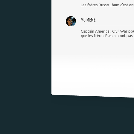
Les frères Russo ..hum c'est en
MOIMEME
Captain America : Civil War po
que les frères Russo n'ont pas