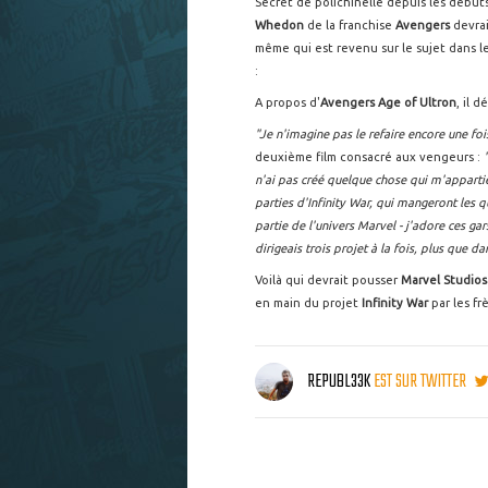
Secret de polichinelle depuis les début
Whedon
de la franchise
Avengers
devrai
même qui est revenu sur le sujet dans 
:
A propos d'
Avengers Age of Ultron
, il d
"Je n'imagine pas le refaire encore une fo
deuxième film consacré aux vengeurs :
"
n'ai pas créé quelque chose qui m'appartie
parties d'Infinity War, qui mangeront les q
partie de l'univers Marvel - j'adore ces gar
dirigeais trois projet à la fois, plus que 
Voilà qui devrait pousser
Marvel Studios
en main du projet
Infinity War
par les fr
REPUBL33K
EST SUR TWITTER