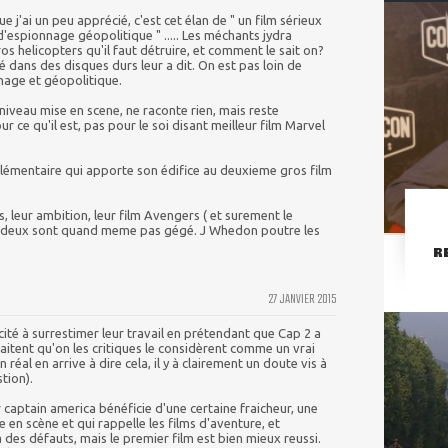
 j'ai un peu apprécié, c'est cet élan de " un film sérieux
 d'espionnage géopolitique " ..... Les méchants jydra
gros helicopters qu'il faut détruire, et comment le sait on?
 dans des disques durs leur a dit. On est pas loin de
age et géopolitique.
a niveau mise en scene, ne raconte rien, mais reste
 ce qu'il est, pas pour le soi disant meilleur film Marvel
plémentaire qui apporte son édifice au deuxieme gros film
, leur ambition, leur film Avengers ( et surement le
re deux sont quand meme pas gégé. J Whedon poutre les
R
27 JANVIER 2015
ité à surrestimer leur travail en prétendant que Cap 2 a
haitent qu'on les critiques le considèrent comme un vrai
 réal en arrive à dire cela, il y à clairement un doute vis à
stion).
 captain america bénéficie d'une certaine fraicheur, une
e en scène et qui rappelle les films d'aventure, et
à des défauts, mais le premier film est bien mieux reussi.