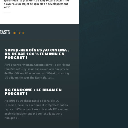
Spider-Man : le président de Sony Pictures confirme
n'avoir aucun projet de spin-off en développement
actif
DCASTS
TOUT VOIR
SUPER-HÉROÏNES AU CINÉMA :
UN DÉBAT 100% FÉMININ EN
PODCAST !
Après Wonder Woman, Captain Marvel, et le récent
film Birds of Prey, mais aussi avec la venue proche
de Black Widow, Wonder Woman 1984 et un casting
très diversifié pour The Eternals, les ...
DC FANDOME : LE BILAN EN
PODCAST !
Au cours du weekend passé se tenait le DC
Fandome, premier évènement intégralement en
ligne et 100% consacré aux univers de DC, avec un
angle définitivement axé sur les adaptations
filmiques ...