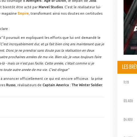
s du tournage d'
Avengers : Age of Ultron
, le départ de
Joss
t bientôt être acté par
Marvel Studios
. C'est le réalisateur lui-
le magazine
Empire
, transformant ainsi nos doutes en certitudes
éclare :
is"
Il poursuit en expliquant les efforts que lui ont demandé le
C'est incroyablement dur, et ça fait bien cinq ans maintenant que je
nt. Donc je ne prendrai sans doute pas la réalisation en deux
uatre prochaines années de ma vie. Bien sûr, je veux toujours faire
s-là - mais ce n'est pas facile. Cette année, c'était comme si je
LES BR
dans toute autre année de ma vie. C'est dingue"
à annoncer officiellement ce qui est encore officieux : la prise
11:19
ères
Russo
, réalisateurs de
Captain America : The Winter Soldier.
05 AOU
04 AOU