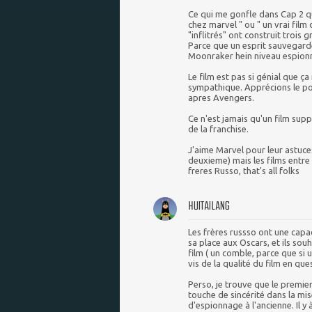
Ce qui me gonfle dans Cap 2 que
chez marvel " ou " un vrai film
"inflitrés" ont construit trois 
Parce que un esprit sauvegardé
Moonraker hein niveau espionn
Le film est pas si génial que ç
sympathique. Apprécions le pour
apres Avengers.
Ce n'est jamais qu'un film sup
de la franchise.
J'aime Marvel pour leur astuces
deuxieme) mais les films ent
freres Russo, that's all folks
HUITAILANG
Les frères russso ont une capac
sa place aux Oscars, et ils sou
film ( un comble, parce que si un
vis de la qualité du film en que
Perso, je trouve que le premier
touche de sincérité dans la mis
d'espionnage à l'ancienne. Il y 