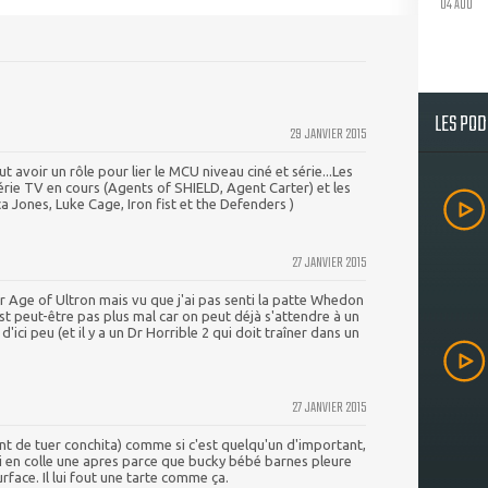
04 AOU
LES PO
29 JANVIER 2015
eut avoir un rôle pour lier le MCU niveau ciné et série...Les
série TV en cours (Agents of SHIELD, Agent Carter) et les
ca Jones, Luke Cage, Iron fist et the Defenders )
27 JANVIER 2015
 Age of Ultron mais vu que j'ai pas senti la patte Whedon
st peut-être pas plus mal car on peut déjà s'attendre à un
i peu (et il y a un Dr Horrible 2 qui doit traîner dans un
27 JANVIER 2015
ant de tuer conchita) comme si c'est quelqu'un d'important,
 lui en colle une apres parce que bucky bébé barnes pleure
rface. Il lui fout une tarte comme ça.