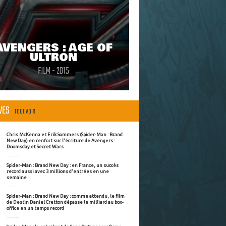
AVENGERS : AGE OF
ULTRON
FILM - 2015
ÈVES
TOUT VOIR
Chris McKenna et Erik Sommers (Spider-Man : Brand
New Day) en renfort sur l'écriture de Avengers :
Doomsday et Secret Wars
Spider-Man : Brand New Day : en France, un succès
record aussi avec 3 millions d'entrées en une
semaine
Spider-Man : Brand New Day : comme attendu, le film
de Destin Daniel Cretton dépasse le milliard au box-
office en un temps record