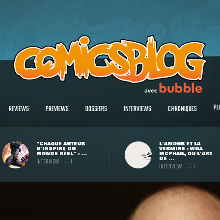
PL
REVIEWS
PREVIEWS
DOSSIERS
INTERVIEWS
CHRONIQUES
"CHAQUE AUTEUR
L'AMOUR ET LA
S'INSPIRE DU
VERMINE : WILL
MONDE RÉEL" : ...
MCPHAIL, OU L'ART
DE ...
INTERVIEW
1
INTERVIEW
1