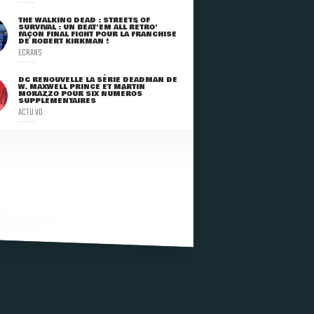
THE WALKING DEAD : STREETS OF
SURVIVAL : UN BEAT'EM ALL RÉTRO'
FAÇON FINAL FIGHT POUR LA FRANCHISE
DE ROBERT KIRKMAN !
ECRANS
DC RENOUVELLE LA SÉRIE DEADMAN DE
W. MAXWELL PRINCE ET MARTIN
MORAZZO POUR SIX NUMÉROS
SUPPLÉMENTAIRES
ACTU VO