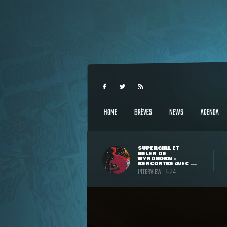
HOME
BRÈVES
NEWS
AGENDA
SUPERGIRL ET
HELEN DE
WYNDHORN :
RENCONTRE AVEC ...
INTERVIEW
4