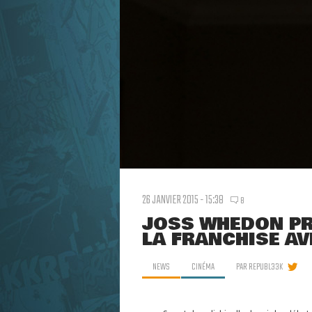
26 JANVIER 2015 - 15:38
8
JOSS WHEDON PR
LA FRANCHISE A
NEWS
CINÉMA
PAR
REPUBL33K