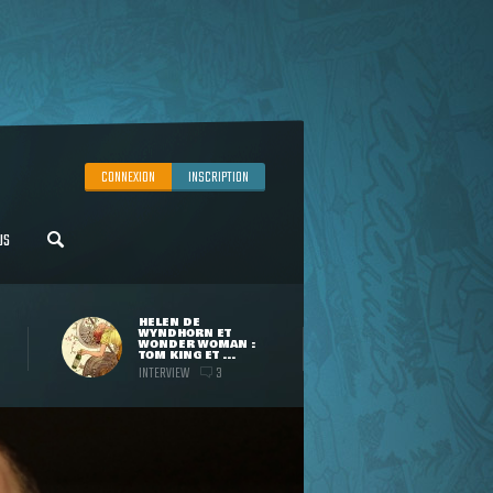
CONNEXION
INSCRIPTION
US
HELEN DE
WYNDHORN ET
WONDER WOMAN :
TOM KING ET ...
INTERVIEW
3