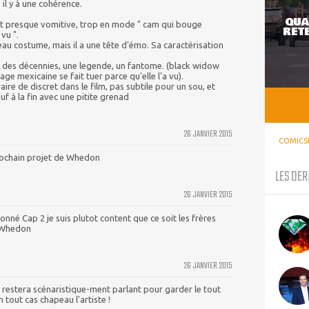
 il y à une cohérence.
QUA
est presque vomitive, trop en mode " cam qui bouge
RETE
vu ".
veau costume, mais il a une tête d'émo. Sa caractérisation
uis des décennies, une legende, un fantome. (black widow
e mexicaine se fait tuer parce qu'elle l'a vu).
traire de discret dans le film, pas subtile pour un sou, et
auf à la fin avec une pitite grenad
26 JANVIER 2015
COMICS
prochain projet de Whedon
LES DER
26 JANVIER 2015
onné Cap 2 je suis plutot content que ce soit les frères
e Whedon
26 JANVIER 2015
 restera scénaristique-ment parlant pour garder le tout
tout cas chapeau l'artiste !