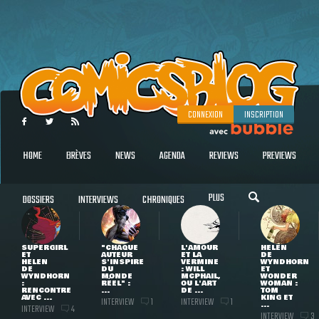
CONNEXION
INSCRIPTION
HOME
BRÈVES
NEWS
AGENDA
REVIEWS
PREVIEWS
PLUS
DOSSIERS
INTERVIEWS
CHRONIQUES
SUPERGIRL
"CHAQUE
L'AMOUR
HELEN
ET
AUTEUR
ET LA
DE
HELEN
S'INSPIRE
VERMINE
WYNDHORN
DE
DU
: WILL
ET
WYNDHORN
MONDE
MCPHAIL,
WONDER
:
RÉEL" :
OU L'ART
WOMAN :
RENCONTRE
...
DE ...
TOM
AVEC ...
KING ET
INTERVIEW
INTERVIEW
1
1
...
INTERVIEW
4
INTERVIEW
3