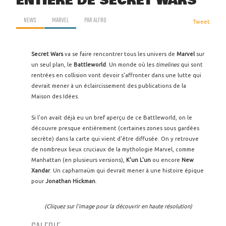
ENTIÈRE DE SECRET WARS
NEWS
MARVEL
PAR
ALFRO
Tweet
Secret Wars
va se faire rencontrer tous les univers de
Marvel
sur
un seul plan, le
Battleworld
. Un monde où les
timelines
qui sont
rentrées en collision vont devoir s'affronter dans une lutte qui
devrait mener à un éclaircissement des publications de la
Maison des Idées.
Si l'on avait déjà eu un bref aperçu de ce Battleworld, on le
découvre presque entièrement (certaines zones sous gardées
secrète) dans la carte qui vient d'être diffusée. On y retrouve
de nombreux lieux cruciaux de la mythologie Marvel, comme
Manhattan (en plusieurs versions),
K'un L'un
ou encore
New
Xandar
. Un capharnaüm qui devrait mener à une histoire épique
pour
Jonathan Hickman
.
(Cliquez sur l'image pour la découvrir en haute résolution)