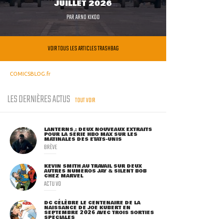
JUILLET 2026
PAR
ARNO KIKOO
VOIR TOUS LES ARTICLES TRASHBAG
COMICSBLOG.fr
LES DERNIÈRES ACTUS
TOUT VOIR
LANTERNS : DEUX NOUVEAUX EXTRAITS
POUR LA SÉRIE HBO MAX SUR LES
MATINALES DES ETATS-UNIS
BRÈVE
KEVIN SMITH AU TRAVAIL SUR DEUX
AUTRES NUMÉROS JAY & SILENT BOB
CHEZ MARVEL
ACTU VO
DC CÉLÈBRE LE CENTENAIRE DE LA
NAISSANCE DE JOE KUBERT EN
SEPTEMBRE 2026 AVEC TROIS SORTIES
SPÉCIALES