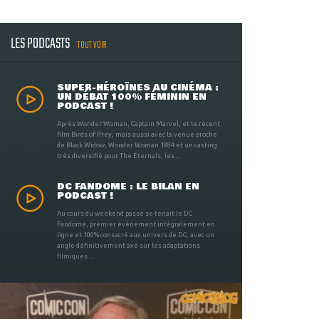
LES PODCASTS
TOUT VOIR
SUPER-HÉROÏNES AU CINÉMA :
UN DÉBAT 100% FÉMININ EN
PODCAST !
Après Wonder Woman, Captain Marvel, et le récent
film Birds of Prey, mais aussi avec la venue proche
de Black Widow, Wonder Woman 1984 et un casting
très diversifié pour The Eternals, les ...
DC FANDOME : LE BILAN EN
PODCAST !
Au cours du weekend passé se tenait le DC
Fandome, premier évènement intégralement en
ligne et 100% consacré aux univers de DC, avec un
angle définitivement axé sur les adaptations
filmiques ...