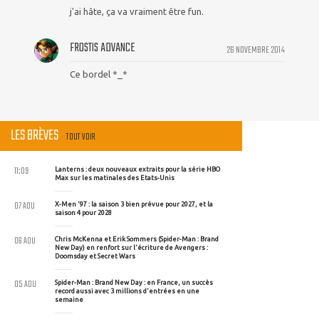
j'ai hâte, ça va vraiment être fun.
FROSTIS ADVANCE
26 NOVEMBRE 2014
Ce bordel *_*
LES BRÈVES
TOUT VOIR
11:09
Lanterns : deux nouveaux extraits pour la série HBO
Max sur les matinales des Etats-Unis
07 AOU
X-Men '97 : la saison 3 bien prévue pour 2027, et la
saison 4 pour 2028
06 AOU
Chris McKenna et Erik Sommers (Spider-Man : Brand
New Day) en renfort sur l'écriture de Avengers :
Doomsday et Secret Wars
05 AOU
Spider-Man : Brand New Day : en France, un succès
record aussi avec 3 millions d'entrées en une
semaine