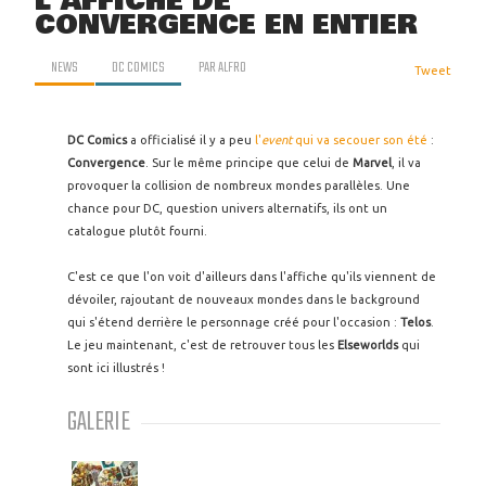
L'AFFICHE DE
CONVERGENCE EN ENTIER
NEWS
DC COMICS
PAR
ALFRO
Tweet
DC Comics
a officialisé il y a peu
l'
event
qui va secouer son été
:
Convergence
. Sur le même principe que celui de
Marvel
, il va
provoquer la collision de nombreux mondes parallèles. Une
chance pour DC, question univers alternatifs, ils ont un
catalogue plutôt fourni.
C'est ce que l'on voit d'ailleurs dans l'affiche qu'ils viennent de
dévoiler, rajoutant de nouveaux mondes dans le background
qui s'étend derrière le personnage créé pour l'occasion :
Telos
.
Le jeu maintenant, c'est de retrouver tous les
Elseworlds
qui
sont ici illustrés !
GALERIE