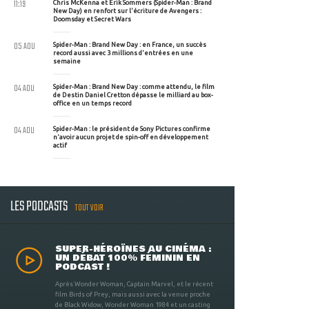
11:19
Chris McKenna et Erik Sommers (Spider-Man : Brand
New Day) en renfort sur l'écriture de Avengers :
Doomsday et Secret Wars
05 AOU
Spider-Man : Brand New Day : en France, un succès
record aussi avec 3 millions d'entrées en une
semaine
04 AOU
Spider-Man : Brand New Day : comme attendu, le film
de Destin Daniel Cretton dépasse le milliard au box-
office en un temps record
04 AOU
Spider-Man : le président de Sony Pictures confirme
n'avoir aucun projet de spin-off en développement
actif
LES PODCASTS
TOUT VOIR
SUPER-HÉROÏNES AU CINÉMA :
UN DÉBAT 100% FÉMININ EN
PODCAST !
Après Wonder Woman, Captain Marvel, et le récent
film Birds of Prey, mais aussi avec la venue proche
de Black Widow, Wonder Woman 1984 et un casting