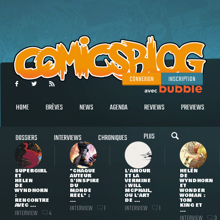
CONNEXION
INSCRIPTION
HOME
BRÈVES
NEWS
AGENDA
REVIEWS
PREVIEWS
PLUS
DOSSIERS
INTERVIEWS
CHRONIQUES
SUPERGIRL
"CHAQUE
L'AMOUR
HELEN
ET
AUTEUR
ET LA
DE
HELEN
S'INSPIRE
VERMINE
WYNDHORN
DE
DU
: WILL
ET
WYNDHORN
MONDE
MCPHAIL,
WONDER
:
RÉEL" :
OU L'ART
WOMAN :
RENCONTRE
...
DE ...
TOM
AVEC ...
KING ET
INTERVIEW
INTERVIEW
1
1
...
INTERVIEW
4
INTERVIEW
3