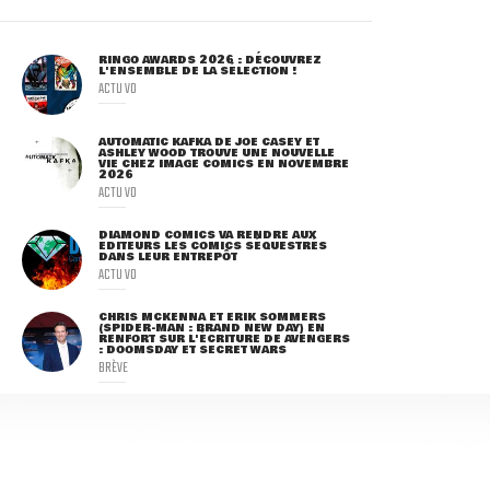
RINGO AWARDS 2026 : DÉCOUVREZ
L'ENSEMBLE DE LA SÉLECTION !
ACTU VO
AUTOMATIC KAFKA DE JOE CASEY ET
ASHLEY WOOD TROUVE UNE NOUVELLE
VIE CHEZ IMAGE COMICS EN NOVEMBRE
2026
ACTU VO
DIAMOND COMICS VA RENDRE AUX
ÉDITEURS LES COMICS SÉQUESTRÉS
DANS LEUR ENTREPÔT
ACTU VO
CHRIS MCKENNA ET ERIK SOMMERS
(SPIDER-MAN : BRAND NEW DAY) EN
RENFORT SUR L'ÉCRITURE DE AVENGERS
: DOOMSDAY ET SECRET WARS
BRÈVE