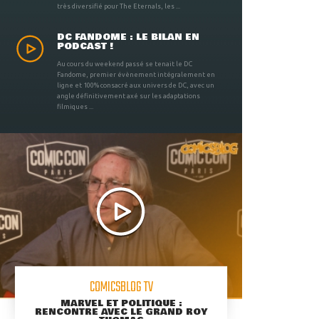
très diversifié pour The Eternals, les ...
DC FANDOME : LE BILAN EN
PODCAST !
Au cours du weekend passé se tenait le DC
Fandome, premier évènement intégralement en
ligne et 100% consacré aux univers de DC, avec un
angle définitivement axé sur les adaptations
filmiques ...
COMICSBLOG TV
MARVEL ET POLITIQUE :
RENCONTRE AVEC LE GRAND ROY