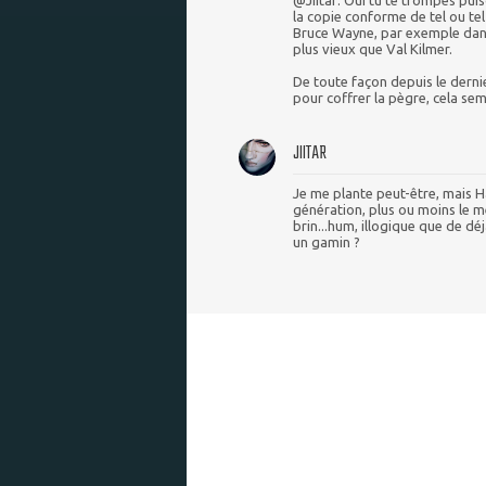
@Jiitar: Oui tu te trompes pu
la copie conforme de tel ou te
Bruce Wayne, par exemple dan
plus vieux que Val Kilmer.
De toute façon depuis le derni
pour coffrer la pègre, cela sem
JIITAR
Je me plante peut-être, mais 
génération, plus ou moins le 
brin...hum, illogique que de dé
un gamin ?