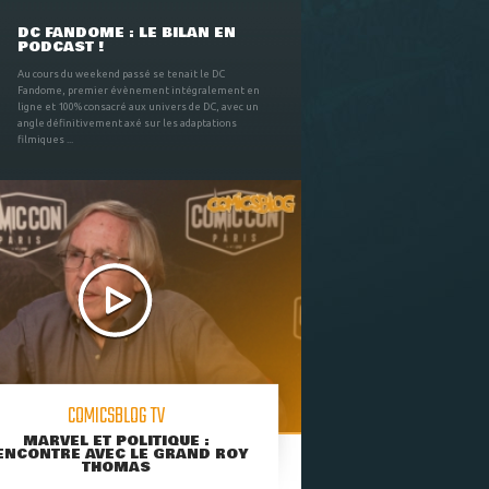
DC FANDOME : LE BILAN EN
PODCAST !
Au cours du weekend passé se tenait le DC
Fandome, premier évènement intégralement en
ligne et 100% consacré aux univers de DC, avec un
angle définitivement axé sur les adaptations
filmiques ...
COMICSBLOG TV
MARVEL ET POLITIQUE :
ENCONTRE AVEC LE GRAND ROY
THOMAS