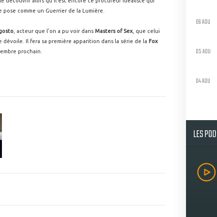
e découvrir alors qu'il est encore ce procureur idéaliste qui
 se pose comme un Guerrier de la Lumière.
06 AOU
gosto
, acteur que l'on a pu voir dans
Masters of Sex
, que celui
 dévoile. Il fera sa première apparition dans la série de la
Fox
05 AOU
ovembre prochain.
04 AOU
LES PO