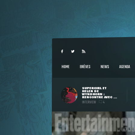
HOME
BRÈVES
NEWS
AGENDA
SUPERGIRL ET
HELEN DE
WYNDHORN :
RENCONTRE AVEC ...
INTERVIEW
4