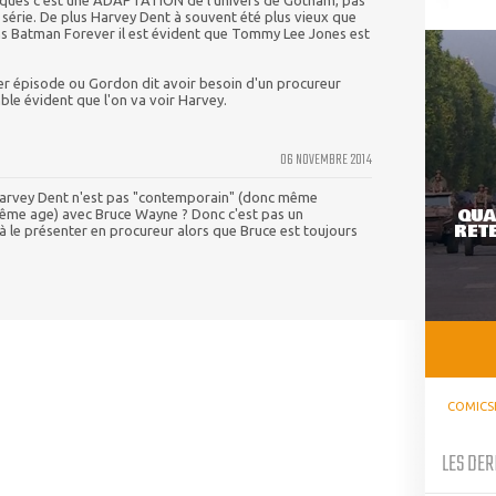
isques c'est une ADAPTATION de l'univers de Gotham, pas
l série. De plus Harvey Dent à souvent été plus vieux que
s Batman Forever il est évident que Tommy Lee Jones est
er épisode ou Gordon dit avoir besoin d'un procureur
ble évident que l'on va voir Harvey.
06 NOVEMBRE 2014
Harvey Dent n'est pas "contemporain" (donc même
QUA
même age) avec Bruce Wayne ? Donc c'est pas un
RETE
jà le présenter en procureur alors que Bruce est toujours
COMICS
LES DER