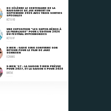
DC CÉLÈBRE LE CENTENAIRE DE LA
NAISSANCE DE JOE KUBERT EN
SEPTEMBRE 2026 AVEC TROIS SORTIES
SPÉCIALES
ACTU VO
UNE EXPOSITION "LES SUPER-HÉROS À
LA FRANÇAISE" POUR L'ÉDITION 2026
DU FESTIVAL HYPERMONDES
ACTU VF
X-MEN : SADIE SINK CONFIRME SON
RETOUR POUR LE FILM DE JAKE
SCHREIER
ECRANS
X-MEN '97 : LA SAISON 3 BIEN PRÉVUE
POUR 2027, ET LA SAISON 4 POUR 2028
BRÈVE