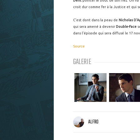
Dent
pointer le bout de son nez. On va l
croit dur comme fer à la Justice et qui
C'est dont dans la peau de
Nicholas D'A
qui sera amené à devenir
Double-Face
se
dans l'épisode qui sera diffusé le 17 n
Source
GALERIE
ALFRO