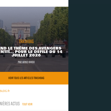
TRASHBAG
ND LE THÈME DES AVENGERS
NTIT... POUR LE DÉFILÉ DU 14
JUILLET 2026
PAR
ARNO KIKOO
VOIR TOUS LES ARTICLES TRASHBAG
BLOG.fr
NIÈRES ACTUS
TOUT VOIR