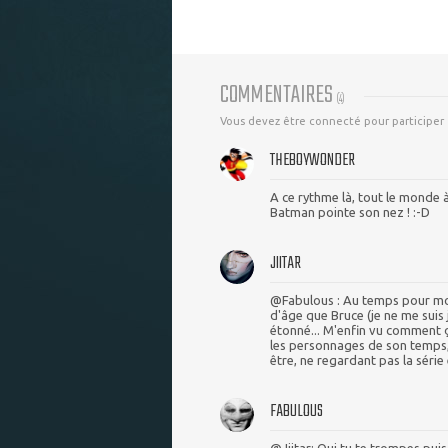
COMMENTAIRES
(
4
)
Vous devez être connecté pour participer
THEBOYWONDER
A ce rythme là, tout le monde
Batman pointe son nez ! :-D
JIITAR
@Fabulous : Au temps pour moi
d'âge que Bruce (je ne me suis
étonné... M'enfin vu comment ç
les personnages de son temps,
être, ne regardant pas la série
FABULOUS