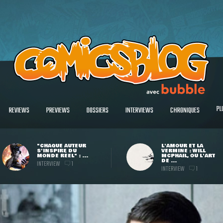
PL
REVIEWS
PREVIEWS
DOSSIERS
INTERVIEWS
CHRONIQUES
"CHAQUE AUTEUR
L'AMOUR ET LA
S'INSPIRE DU
VERMINE : WILL
MONDE RÉEL" : ...
MCPHAIL, OU L'ART
DE ...
INTERVIEW
1
INTERVIEW
1