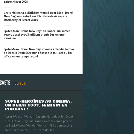
saison 4 pour 2028
Chris McKenna et Erik Sommers (Spider-Man : Brand
New Day) en renfort sur l'écriture de Avengers :
Doomsday et Secret Wars
Spider-Man : Brand New Day : en France, un succès
record aussi avec 3 millions d'entrées en une
semaine
Spider-Man : Brand New Day : comme attendu, le film
de Destin Daniel Cretton dépasse le milliard au box-
office en un temps record
DCASTS
TOUT VOIR
SUPER-HÉROÏNES AU CINÉMA :
UN DÉBAT 100% FÉMININ EN
PODCAST !
Après Wonder Woman, Captain Marvel, et le récent
film Birds of Prey, mais aussi avec la venue proche
de Black Widow, Wonder Woman 1984 et un casting
très diversifié pour The Eternals, les ...