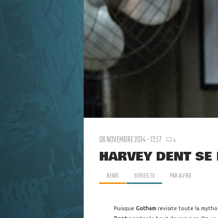
06 NOVEMBRE 2014 - 12:17
4
HARVEY DENT SE
NEWS
SERIES TV
PAR
ALFRO
Puisque
Gotham
revisite toute la myth