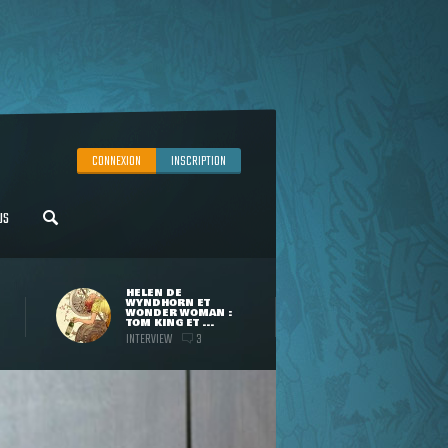
CONNEXION
INSCRIPTION
US
HELEN DE
WYNDHORN ET
WONDER WOMAN :
TOM KING ET ...
INTERVIEW
3