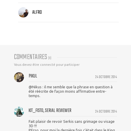
ALFRO
COMMENTAIRES
(
11
)
Vous devez être connecté pour participer
PIKUL
24 OCTOBRE 2014
@Nikus : il me semble que la phrase en question à
été réécrite de façon moins affirmative entre-
temps.
KIT_FISTO, SERIAL REVIEWER
24 OCTOBRE 2014
Fait plaisir de revoir Serkis sans grimage ou visage
3D !!!
PErso, pour moi la dernière fois c'était dans le King