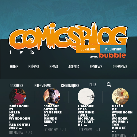
CONNEXION
INSCRIPTION
HOME
BRÈVES
NEWS
AGENDA
REVIEWS
PREVIEWS
PLUS
DOSSIERS
INTERVIEWS
CHRONIQUES
SUPERGIRL
"CHAQUE
L'AMOUR
HELEN
ET
AUTEUR
ET LA
DE
HELEN
S'INSPIRE
VERMINE
WYNDHORN
DE
DU
: WILL
ET
WYNDHORN
MONDE
MCPHAIL,
WONDER
:
RÉEL" :
OU L'ART
WOMAN :
RENCONTRE
...
DE ...
TOM
AVEC ...
KING ET
INTERVIEW
INTERVIEW
1
1
...
INTERVIEW
4
INTERVIEW
3