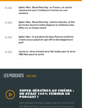
05 AOU
Spider-Man : Brand New Day : en France, un succès
record aussi avec 3 millions d'entrées en une
semaine
04 AOU
Spider-Man : Brand New Day : comme attendu, le film
de Destin Daniel Cretton dépasse le milliard au box-
office en un temps record
04 AOU
Spider-Man : le président de Sony Pictures confirme
n'avoir aucun projet de spin-off en développement
actif
04 AOU
Lanterns : deux extraits avec Hal Jordan pour la série
HBO Max avant la sortie
LES PODCASTS
TOUT VOIR
SUPER-HÉROÏNES AU CINÉMA :
UN DÉBAT 100% FÉMININ EN
PODCAST !
Après Wonder Woman, Captain Marvel, et le récent
film Birds of Prey, mais aussi avec la venue proche