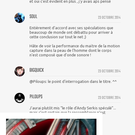
et oui c'est évident en plus , j'y avais aps pensé
SOUL
23 OCTOBRE 2014
Entièrement d'accord avec ses spéculations que
beaucoup de monde ont débattu pour arriver à
cette conclusion sur tout le net ;)
Hâte de voir la performance du maïtre de la motion
capture dans la peau de l'homme dont le corps
n'est composé que d'onde sonore !
BIGQUICK
23 OCTOBRE 2014
@Piloups: le point d'interrogation dans le titre. ^^
PILOUPS
23 OCTOBRE 2014
J'aurai plutôt mis "le rôle d'Andy Serkis spéculé"...
mais c'est certain que la ressemblance n'est
sûrement pas anodine...