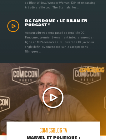
de Black Widow, Wonder Woman 1984 et un casting
très diversifié pour The Eternals, les ...
DC FANDOME : LE BILAN EN
PODCAST !
Au cours du weekend passé se tenait le DC
Fandome, premier évènement intégralement en
ligne et 100% consacré aux univers de DC, avec un
angle définitivement axé sur les adaptations
filmiques ...
COMICSBLOG TV
MARVEL ET POLITIQUE :