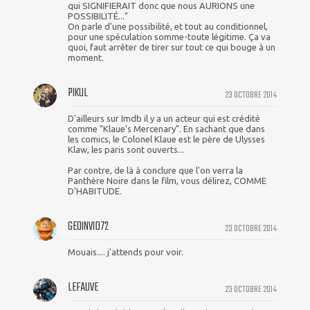
qui SIGNIFIERAIT donc que nous AURIONS une
POSSIBILITÉ..."
On parle d'une possibilité, et tout au conditionnel,
pour une spéculation somme-toute légitime. Ça va
quoi, faut arrêter de tirer sur tout ce qui bouge à un
moment.
PIKUL
23 OCTOBRE 2014
D'ailleurs sur Imdb il y a un acteur qui est crédité
comme "Klaue's Mercenary". En sachant que dans
les comics, le Colonel Klaue est le père de Ulysses
Klaw, les paris sont ouverts...
Par contre, de là à conclure que l'on verra la
Panthère Noire dans le film, vous délirez, COMME
D'HABITUDE.
GEOINVID72
23 OCTOBRE 2014
Mouais.... j'attends pour voir.
LEFAUVE
23 OCTOBRE 2014