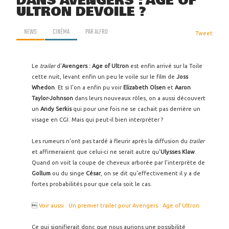
DANS AVENGERS : AGE OF
ULTRON DÉVOILÉ ?
NEWS
CINÉMA
PAR
ALFRO
Tweet
Le
trailer
d'
Avengers : Age of Ultron
est enfin arrivé sur la Toile
cette nuit, levant enfin un peu le voile sur le film de
Joss
Whedon
. Et si l'on a enfin pu voir
Elizabeth Olsen
et
Aaron
Taylor-Johnson
dans leurs nouveaux rôles, on a aussi découvert
un
Andy Serkis
qui pour une fois ne se cachait pas derrière un
visage en CGI. Mais qui peut-il bien interpréter ?
Les rumeurs n'ont pas tardé à fleurir après la diffusion du
trailer
et affirmeraient que celui-ci ne serait autre qu'
Ulysses Klaw
.
Quand on voit la coupe de cheveux arborée par l'interprète de
Gollum
ou du singe
César
, on se dit qu'effectivement il y a de
fortes probabilités pour que cela soit le cas.

Voir aussi : Un premier trailer pour Avengers : Age of Ultron
Ce qui signifierait donc que nous aurions une possibilité