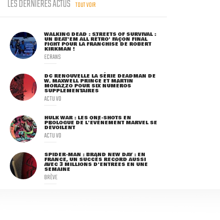
LES DERNIÈRES ACTUS
TOUT VOIR
WALKING DEAD : STREETS OF SURVIVAL :
UN BEAT'EM ALL RÉTRO' FAÇON FINAL
FIGHT POUR LA FRANCHISE DE ROBERT
KIRKMAN !
ECRANS
DC RENOUVELLE LA SÉRIE DEADMAN DE
W. MAXWELL PRINCE ET MARTIN
MORAZZO POUR SIX NUMÉROS
SUPPLÉMENTAIRES
ACTU VO
HULK WAR : LES ONE-SHOTS EN
PROLOGUE DE L'ÉVÈNEMENT MARVEL SE
DÉVOILENT
ACTU VO
SPIDER-MAN : BRAND NEW DAY : EN
FRANCE, UN SUCCÈS RECORD AUSSI
AVEC 3 MILLIONS D'ENTRÉES EN UNE
SEMAINE
BRÈVE