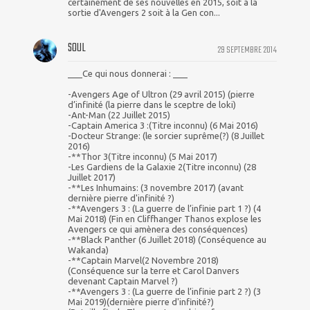
certainement de ses nouvelles en 2015, soit à la
sortie d'Avengers 2 soit à la Gen con...
SOUL
29 SEPTEMBRE 2014
___Ce qui nous donnerai : ___
-Avengers Age of Ultron (29 avril 2015) (pierre
d’infinité (la pierre dans le sceptre de loki)
-Ant-Man (22 Juillet 2015)
-Captain America 3 :(Titre inconnu) (6 Mai 2016)
-Docteur Strange: (le sorcier suprême(?) (8 Juillet
2016)
-**Thor 3(Titre inconnu) (5 Mai 2017)
-Les Gardiens de la Galaxie 2(Titre inconnu) (28
Juillet 2017)
-**Les Inhumains: (3 novembre 2017) (avant
dernière pierre d'infinité ?)
-**Avengers 3 : (La guerre de l’infinie part 1 ?) (4
Mai 2018) (Fin en Cliffhanger Thanos explose les
Avengers ce qui amènera des conséquences)
-**Black Panther (6 Juillet 2018) (Conséquence au
Wakanda)
-**Captain Marvel(2 Novembre 2018)
(Conséquence sur la terre et Carol Danvers
devenant Captain Marvel ?)
-**Avengers 3 : (La guerre de l’infinie part 2 ?) (3
Mai 2019)(dernière pierre d'infinité?)